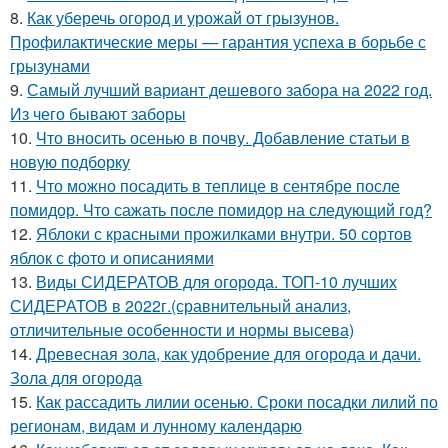
8.
Как уберечь огород и урожай от грызунов.
Профилактические меры — гарантия успеха в борьбе с
грызунами
9.
Самый лучший вариант дешевого забора на 2022 год.
Из чего бывают заборы
10.
Что вносить осенью в почву. Добавление статьи в
новую подборку
11.
Что можно посадить в теплице в сентябре после
помидор. Что сажать после помидор на следующий год?
12.
Яблоки с красными прожилками внутри. 50 сортов
яблок с фото и описаниями
13.
Виды СИДЕРАТОВ для огорода. ТОП-10 лучших
СИДЕРАТОВ в 2022г.(сравнительный анализ,
отличительные особенности и нормы высева)
14.
Древесная зола, как удобрение для огорода и дачи.
Зола для огорода
15.
Как рассадить лилии осенью. Сроки посадки лилий по
регионам, видам и лунному календарю