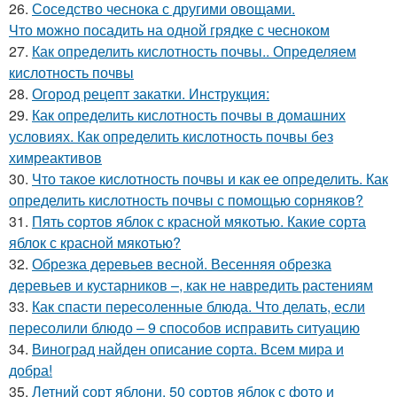
26.
Соседство чеснока с другими овощами.
Что можно посадить на одной грядке с чесноком
27.
Как определить кислотность почвы.. Определяем
кислотность почвы
28.
Огород рецепт закатки. Инструкция:
29.
Как определить кислотность почвы в домашних
условиях. Как определить кислотность почвы без
химреактивов
30.
Что такое кислотность почвы и как ее определить. Как
определить кислотность почвы с помощью сорняков?
31.
Пять сортов яблок с красной мякотью. Какие сорта
яблок с красной мякотью?
32.
Обрезка деревьев весной. Весенняя обрезка
деревьев и кустарников –, как не навредить растениям
33.
Как спасти пересоленные блюда. Что делать, если
пересолили блюдо – 9 способов исправить ситуацию
34.
Виноград найден описание сорта. Всем мира и
добра!
35.
Летний сорт яблони. 50 сортов яблок с фото и