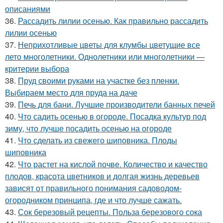
описаниями
36.
Рассадить лилии осенью. Как правильно рассадить
лилии осенью
37.
Неприхотливые цветы для клумбы цветущие все
лето многолетники. Однолетники или многолетники —
критерии выбора
38.
Пруд своими руками на участке без пленки.
Выбираем место для пруда на даче
39.
Печь для бани. Лучшие производители банных печей
40.
Что садить осенью в огороде. Посадка культур под
зиму, что лучше посадить осенью на огороде
41.
Что сделать из свежего шиповника. Плоды
шиповника
42.
Что растет на кислой почве. Количество и качество
плодов, красота цветников и долгая жизнь деревьев
зависят от правильного понимания садоводом-
огородником принципа, где и что лучше сажать.
43.
Сок березовый рецепты. Польза березового сока