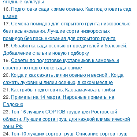
ягодные культуры
16.
Подготовка сада к зиме осенью. Как подготовить сад
к зиме
17.
Семена помидор для открытого грунта низкорослые
без пасынкования. Лучшие сорта низкорослых
помидор без пасынкования для открытого грунта
18.
Обработка сада осенью от вредителей и болезней.
Добавление статьи в новую подборку
19.
Советы по подготовке кустарников к зимовке. 8
советов по подготовке сада к зиме
20.
Когда и как сажать лилии осенью и весной.. Когда
сажать луковицы лилии осенью, в каком месяце
21.
Как грибы подготовить. Как замачивать грибы
22.
Приметы на 14 марта. Народные приметы на
Евдокию
23.
Топ 16 лучших СОРТОВ груши для Ростовской
области. Лучшие сорта груш для каждой климатической
зоны РФ
24.
Топ-10 лучших сортов груш. Описание сортов груш