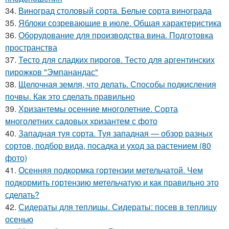
34.
Виноград столовый сорта. Белые сорта винограда
35.
Яблоки созревающие в июле. Общая характеристика
36.
Оборудование для производства вина. Подготовка
пространства
37.
Тесто для сладких пирогов. Тесто для аргентинских
пирожков "Эмпанандас"
38.
Щелочная земля, что делать. Способы подкисления
почвы. Как это сделать правильно
39.
Хризантемы осенние многолетние. Сорта
многолетних садовых хризантем с фото
40.
Западная туя сорта. Туя западная — обзор разных
сортов, подбор вида, посадка и уход за растением (80
фото)
41.
Осенняя подкормка гортензии метельчатой. Чем
подкормить гортензию метельчатую и как правильно это
сделать?
42.
Сидераты для теплицы. Сидераты: посев в теплицу
осенью