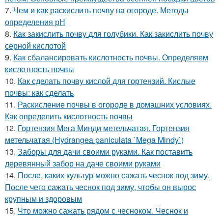
7.
Чем и как раскислить почву на огороде. Методы
определения рН
8.
Как закислить почву для голубики. Как закислить почву
серной кислотой
9.
Как сбалансировать кислотность почвы. Определяем
кислотность почвы
10.
Как сделать почву кислой для гортензий. Кислые
почвы: как сделать
11.
Раскисление почвы в огороде в домашних условиях.
Как определить кислотность почвы
12.
Гортензия Мега Минди метельчатая. Гортензия
метельчатая (Hydrangea paniculata `Mega Mindy`)
13.
Заборы для дачи своими руками. Как поставить
деревянный забор на даче своими руками
14.
После, каких культур можно сажать чеснок под зиму.
После чего сажать чеснок под зиму, чтобы он вырос
крупным и здоровым
15.
Что можно сажать рядом с чесноком. Чеснок и