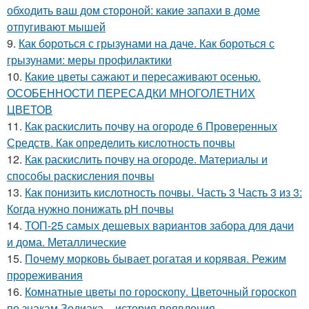
обходить ваш дом стороной: какие запахи в доме
отпугивают мышей
9.
Как бороться с грызунами на даче. Как бороться с
грызунами: меры профилактики
10.
Какие цветы сажают и пересаживают осенью.
ОСОБЕННОСТИ ПЕРЕСАДКИ МНОГОЛЕТНИХ
ЦВЕТОВ
11.
Как раскислить почву на огороде 6 Проверенных
Средств. Как определить кислотность почвы
12.
Как раскислить почву на огороде. Материалы и
способы раскисления почвы
13.
Как понизить кислотность почвы. Часть 3 Часть 3 из 3:
Когда нужно понижать рН почвы
14.
ТОП-25 самых дешевых вариантов забора для дачи
и дома. Металлические
15.
Почему морковь бывает рогатая и корявая. Режим
прореживания
16.
Комнатные цветы по гороскопу. Цветочный гороскоп
по знакам Зодиака – история появления