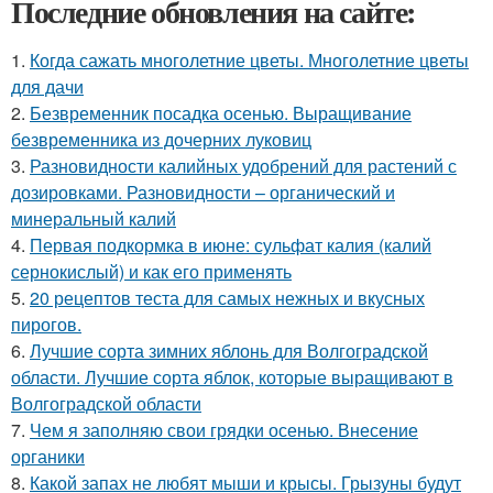
Последние обновления на сайте:
1.
Когда сажать многолетние цветы. Многолетние цветы
для дачи
2.
Безвременник посадка осенью. Выращивание
безвременника из дочерних луковиц
3.
Разновидности калийных удобрений для растений с
дозировками. Разновидности – органический и
минеральный калий
4.
Первая подкормка в июне: сульфат калия (калий
сернокислый) и как его применять
5.
20 рецептов теста для самых нежных и вкусных
пирогов.
6.
Лучшие сорта зимних яблонь для Волгоградской
области. Лучшие сорта яблок, которые выращивают в
Волгоградской области
7.
Чем я заполняю свои грядки осенью. Внесение
органики
8.
Какой запах не любят мыши и крысы. Грызуны будут