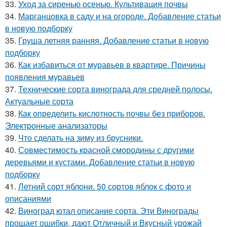
33.
Уход за сиренью осенью. Культивация почвы
34.
Марганцовка в саду и на огороде. Добавление статьи
в новую подборку
35.
Груша летняя ранняя. Добавление статьи в новую
подборку
36.
Как избавиться от муравьев в квартире. Причины
появления муравьев
37.
Технические сорта винограда для средней полосы.
Актуальные сорта
38.
Как определить кислотность почвы без приборов.
Электронные анализаторы
39.
Что сделать на зиму из брусники.
40.
Совместимость красной смородины с другими
деревьями и кустами. Добавление статьи в новую
подборку
41.
Летний сорт яблони. 50 сортов яблок с фото и
описаниями
42.
Виноград ютал описание сорта. Эти Винограды
прощает ошибки, дают Отличный и Вкусный урожай