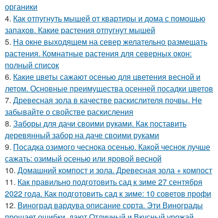
органики
4.
Как отпугнуть мышей от квартиры и дома с помощью
запахов. Какие растения отпугнут мышей
5.
На окне выходящем на север желательно размещать
растения. Комнатные растения для северных окон:
полный список
6.
Какие цветы сажают осенью для цветения весной и
летом. Основные преимущества осенней посадки цветов
7.
Древесная зола в качестве раскислителя почвы. Не
забывайте о свойстве раскисления
8.
Заборы для дачи своими руками. Как поставить
деревянный забор на даче своими руками
9.
Посадка озимого чеснока осенью. Какой чеснок лучше
сажать: озимый осенью или яровой весной
10.
Домашний компост и зола. Древесная зола + компост
11.
Как правильно подготовить сад к зиме 27 сентября
2022 года. Как подготовить сад к зиме: 10 советов профи
12.
Виноград вардува описание сорта. Эти Винограды
прощает ошибки, дают Отличный и Вкусный урожай