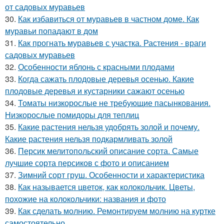
от садовых муравьев
30.
Как избавиться от муравьев в частном доме. Как
муравьи попадают в дом
31.
Как прогнать муравьев с участка. Растения - враги
садовых муравьев
32.
Особенности яблонь с красными плодами
33.
Когда сажать плодовые деревья осенью. Какие
плодовые деревья и кустарники сажают осенью
34.
Томаты низкорослые не требующие пасынкования.
Низкорослые помидоры для теплиц
35.
Какие растения нельзя удобрять золой и почему.
Какие растения нельзя подкармливать золой
36.
Персик мелитопольский описание сорта. Самые
лучшие сорта персиков с фото и описанием
37.
Зимний сорт груш. Особенности и характеристика
38.
Как называется цветок, как колокольчик. Цветы,
похожие на колокольчики: названия и фото
39.
Как сделать молнию. Ремонтируем молнию на куртке
самостоятельно