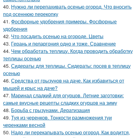
40.
Нужно ли перепахивать осенью огород. Что вносить
под осеннюю перекопку
41.
Фосфорные удобрения примеры. Фосфорные
удобрения
42.
Что посадить осенью на огороде. Цветы
43.
Герань и пеларгония одно и тоже. Сравнение
44.
Чем обработать теплицу. Когда проводить обработку
теплицы осенью
45.
Сидераты для теплицы. Сидераты: посев в теплицу
осенью
46.
Средства от грызунов на даче. Как избавиться от
мышей и крыс на даче?
47.
Маринад сладкий для огурцов. Летние заготовки:
самые вкусные рецепты сладких огурцов на зиму
48.
Борьба с грызунами. Дератизация
49.
Туя из черенков. Тонкости размножения туи
черенками весной
50.
Надо ли перекапывать осенью огород. Как водится,