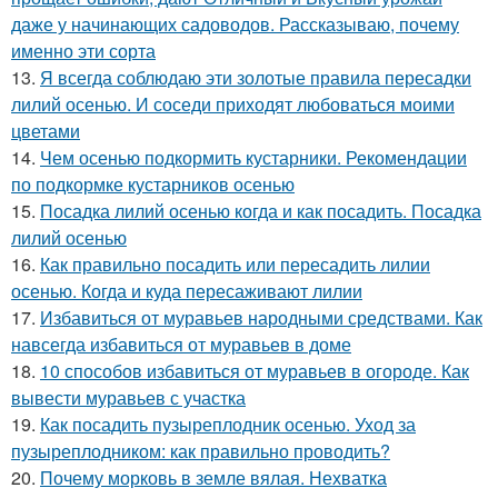
даже у начинающих садоводов. Рассказываю, почему
именно эти сорта
13.
Я всегда соблюдаю эти золотые правила пересадки
лилий осенью. И соседи приходят любоваться моими
цветами
14.
Чем осенью подкормить кустарники. Рекомендации
по подкормке кустарников осенью
15.
Посадка лилий осенью когда и как посадить. Посадка
лилий осенью
16.
Как правильно посадить или пересадить лилии
осенью. Когда и куда пересаживают лилии
17.
Избавиться от муравьев народными средствами. Как
навсегда избавиться от муравьев в доме
18.
10 способов избавиться от муравьев в огороде. Как
вывести муравьев с участка
19.
Как посадить пузыреплодник осенью. Уход за
пузыреплодником: как правильно проводить?
20.
Почему морковь в земле вялая. Нехватка