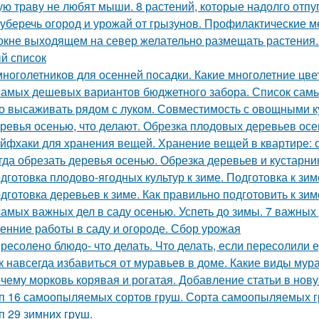
ую траву не любят мыши. 8 растений, которые надолго отпу
 уберечь огород и урожай от грызунов. Профилактические м
окне выходящем на север желательно размещать растения.
й список
многолетников для осенней посадки. Какие многолетние цв
самых дешевых вариантов бюджетного забора. Список сам
о высаживать рядом с луком. Совместимость с овощными к
ревья осенью, что делают. Обрезка плодовых деревьев ос
йфхаки для хранения вещей. Хранение вещей в квартире: 
гда обрезать деревья осенью. Обрезка деревьев и кустарн
дготовка плодово-ягодных культур к зиме. Подготовка к зим
дготовка деревьев к зиме. Как правильно подготовить к зим
самых важных дел в саду осенью. Успеть до зимы. 7 важных
енние работы в саду и огороде. Сбор урожая
ресолено блюдо- что делать. Что делать, если пересолили 
к навсегда избавиться от муравьев в доме. Какие виды мур
чему морковь корявая и рогатая. Добавление статьи в нов
п 16 самоопыляемых сортов груш. Сорта самоопыляемых 
п 29 зимних груш.