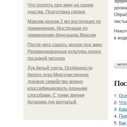
эффек
Что посеять под зиму на своем
урожа
участке. Подготовка грядок
Обраб
листье
Максим дачник 2 мл инструкция по
применению. Инструкция по
Некот
применению фунгицида Максим
в воде
После чего сажать чеснок под зиму.
Рекомендованные культуры перед
посадкой чеснока
читат
Лук белый сорта. Особенности
белого лука Многочисленное
Пос
луковое семейство можно
классифицировать разными
1.
Осе
способами. С точки зрения
2.
Что
ботаники лук репчатый
3.
Как
4.
Пир
5.
Как