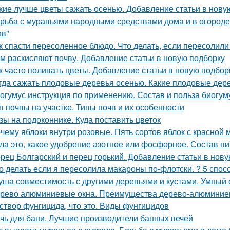
кие лучше цветы сажать осенью. Добавление статьи в нову
рьба с муравьями народными средствами дома и в огороде. 
ив"
к спасти пересоленное блюдо. Что делать, если пересолил
м раскисляют почву. Добавление статьи в новую подборку
к часто поливать цветы. Добавление статьи в новую подбор
гда сажать плодовые деревья осенью. Какие плодовые дер
огумус инструкция по применению. Состав и польза биогум
п почвы на участке. Типы почв и их особенности
зы на подоконнике. Куда поставить цветок
чему яблоки внутри розовые. Пять сортов яблок с красной 
ла это, какое удобрение азотное или фосфорное. Состав п
рец Болгарский и перец горький. Добавление статьи в нов
о делать если я пересолила макароны по-флотски. ? 5 спосо
уша совместимость с другими деревьями и кустами. Умный
рево алюминиевые окна. Преимущества дерево-алюминие
створ фунгицида, что это. Виды фунгицидов
чь для бани. Лучшие производители банных печей