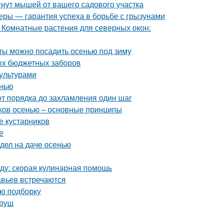
гнут мышей от вашего садового участка
еры — гарантия успеха в борьбе с грызунами
 Комнатные растения для северных окон:
еты можно посадить осенью под зиму
ых бюджетных заборов
ультурами
енью
от порядка до захламления один шаг
иков осенью – основные принципы
е кустарников
е
 дел на даче осенью
еду: скорая кулинарная помощь
авьев встречаются
ую подборку
груш