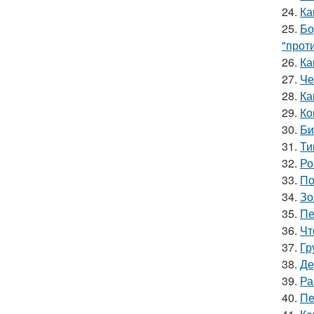
24.
Ка
25.
Бо
"прот
26.
Ка
27.
Че
28.
Ка
29.
Ко
30.
Би
31.
Ти
32.
Ро
33.
По
34.
Зо
35.
Пе
36.
Чт
37.
Гр
38.
Де
39.
Ра
40.
Пе