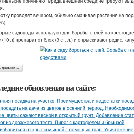
тивны;не причиняют вреда внешней среде;не требуют выд
я.
отку проводят вечером, обильно смачивая растения на по
в).
орые садоводы используют для борьбы с тлей на крестоцве
 (10 л) препарат от блох (3 ст. л.) и опрыскивают редис, капу
ь дальше →
ледние обновления на сайте:
нняя посадка на участке. Преимущества и недостатки поса
 посадить на даче из цветов в осенний период. Необходимо
ие цветы сажают весной в открытый грунт. Добавление стат
ог из дрожжевого теста. Пирог с картофелем и брынзой
 избавиться от крыс и мышей с помощью трав. Уничтожение