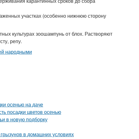
ерживания карантинных сроков до сбора
раженных участках (особенно нижнюю сторону
тных культурах зоошампунь от блох. Растворяют
сту, репу.
дки осенью на даче
сть посадки цветов осенью
ьи в новую подборку
 грызунов в домашних условиях