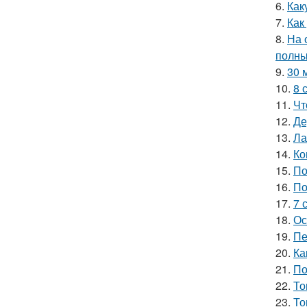
6.
Как
7.
Как
8.
На 
полны
9.
30 
10.
8 
11.
Чт
12.
Де
13.
Ла
14.
Ко
15.
По
16.
По
17.
7 
18.
Ос
19.
Пе
20.
Ка
21.
По
22.
То
23.
То