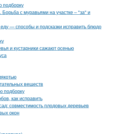
ю подборку
Борьба с муравьями на участке – "за" и
и еду — способы и подсказки исправить блюдо
ку
евья и кустарники сажают осенью
уса
мякотью
итательных веществ
ую подборку
бов, как исправить
 сад: совместимость плодовых деревьев
вых окон