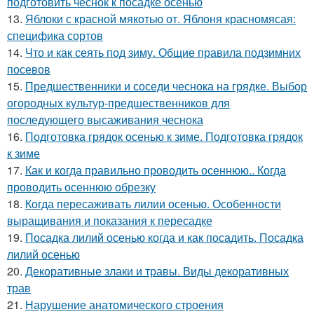
подготовить чеснок к посадке осенью
13.
Яблоки с красной мякотью от. Яблоня красномясая:
специфика сортов
14.
Что и как сеять под зиму. Общие правила подзимних
посевов
15.
Предшественники и соседи чеснока на грядке. Выбор
огородных культур-предшественников для
последующего высаживания чеснока
16.
Подготовка грядок осенью к зиме. Подготовка грядок
к зиме
17.
Как и когда правильно проводить осеннюю.. Когда
проводить осеннюю обрезку
18.
Когда пересаживать лилии осенью. Особенности
выращивания и показания к пересадке
19.
Посадка лилий осенью когда и как посадить. Посадка
лилий осенью
20.
Декоративные злаки и травы. Виды декоративных
трав
21.
Нарушение анатомического строения