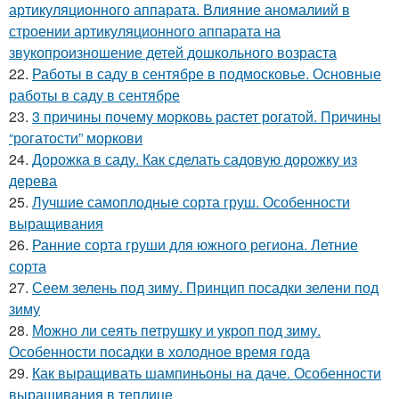
артикуляционного аппарата. Влияние аномалиий в
строении артикуляционного аппарата на
звукопроизношение детей дошкольного возраста
22.
Работы в саду в сентябре в подмосковье. Основные
работы в саду в сентябре
23.
3 причины почему морковь растет рогатой. Причины
“рогатости” моркови
24.
Дорожка в саду. Как сделать садовую дорожку из
дерева
25.
Лучшие самоплодные сорта груш. Особенности
выращивания
26.
Ранние сорта груши для южного региона. Летние
сорта
27.
Сеем зелень под зиму. Принцип посадки зелени под
зиму
28.
Можно ли сеять петрушку и укроп под зиму.
Особенности посадки в холодное время года
29.
Как выращивать шампиньоны на даче. Особенности
выращивания в теплице