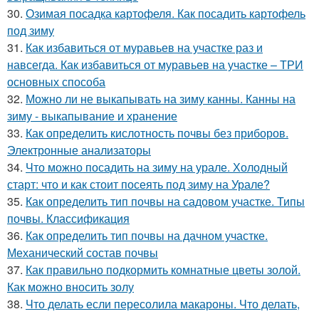
30.
Озимая посадка картофеля. Как посадить картофель
под зиму
31.
Как избавиться от муравьев на участке раз и
навсегда. Как избавиться от муравьев на участке – ТРИ
основных способа
32.
Можно ли не выкапывать на зиму канны. Канны на
зиму - выкапывание и хранение
33.
Как определить кислотность почвы без приборов.
Электронные анализаторы
34.
Что можно посадить на зиму на урале. Холодный
старт: что и как стоит посеять под зиму на Урале?
35.
Как определить тип почвы на садовом участке. Типы
почвы. Классификация
36.
Как определить тип почвы на дачном участке.
Механический состав почвы
37.
Как правильно подкормить комнатные цветы золой.
Как можно вносить золу
38.
Что делать если пересолила макароны. Что делать,