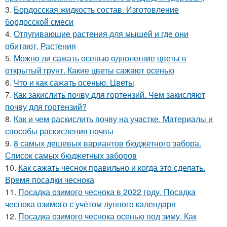
3.
Бордосская жидкость состав. Изготовление
бордосской смеси
4.
Отпугивающие растения для мышей и где они
обитают. Растения
5.
Можно ли сажать осенью однолетние цветы в
открытый грунт. Какие цветы сажают осенью
6.
Что и как сажать осенью. Цветы
7.
Как закислить почву для гортензий. Чем закисляют
почву для гортензий?
8.
Как и чем раскислить почву на участке. Материалы и
способы раскисления почвы
9.
8 самых дешевых вариантов бюджетного забора.
Список самых бюджетных заборов
10.
Как сажать чеснок правильно и когда это сделать.
Время посадки чеснока
11.
Посадка озимого чеснока в 2022 году. Посадка
чеснока озимого с учётом лунного календаря
12.
Посадка озимого чеснока осенью под зиму. Как