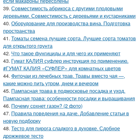
если макароны пересолены
39.
Совместимость абрикоса с другими плодовыми
деревьями. Совместимость с деревьями и кустарниками
40.
Оборудование для производства вина. Подготовка
пространства
41.
Томаты семена лучшие сорта. Лучшие сорта томатов
для открытого грунта
42.
Что такое фунгициды и для чего их применяют
43.
Гумат КАЛИЯ суфлер инструкция по применению.
#ГУМАТ КАЛИЯ «СУФЛЕР» для комнатных цветов
44.
Фиточаи из лечебных трав. Травы вместо чая —,
какие можно пить утром, днем и вечером
45.
Пампасная трава в подмосковье посадка и уход.
Пампасная трава: особенности посадки и выращивания
46.
Почему сохнет газон? (2 фото)
47.
Правила поведения на даче. Добавление статьи в
новую подборку
48.
Тесто для пирога сладкого в духовке. Сдобное
дрожжевое тесто