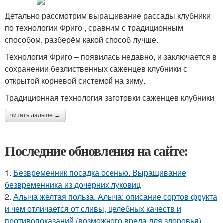
Детально рассмотрим выращивание рассады клубники
по технологии Фриго , сравним с традиционным
способом, разберём какой способ лучше.
Технология Фриго – появилась недавно, и заключается в
сохранении безлиственных саженцев клубники с
открытой корневой системой на зиму.
Традиционная технология заготовки саженцев клубники
читать дальше →
Последние обновления на сайте:
1.
Безвременник посадка осенью. Выращивание
безвременника из дочерних луковиц
2.
Алыча желтая польза. Алыча: описание сортов фрукта
и чем отличается от сливы, целебных качеств и
противопоказаний (возможного вреда для здоровья)