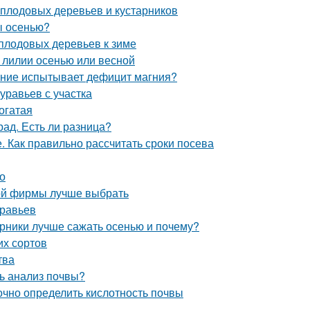
 плодовых деревьев и кустарников
ы осенью?
 плодовых деревьев к зиме
 лилии осенью или весной
тение испытывает дефицит магния?
уравьев с участка
огатая
рад. Есть ли разница?
. Как правильно рассчитать сроки посева
но
кой фирмы лучше выбрать
уравьев
арники лучше сажать осенью и почему?
их сортов
тва
ь анализ почвы?
точно определить кислотность почвы