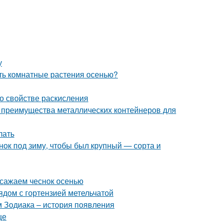
у
ать комнатные растения осенью?
 о свойстве раскисления
 преимущества металлических контейнеров для
лать
снок под зиму, чтобы был крупный — сорта и
 сажаем чеснок осенью
ядом с гортензией метельчатой
м Зодиака – история появления
це