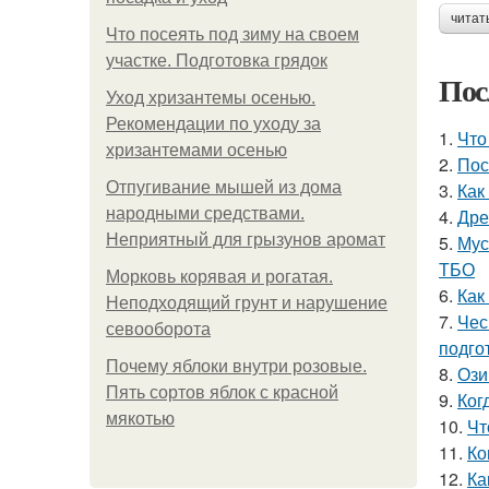
читат
Что посеять под зиму на своем
участке. Подготовка грядок
Пос
Уход хризантемы осенью.
Рекомендации по уходу за
1.
Что
хризантемами осенью
2.
Пос
Отпугивание мышей из дома
3.
Как
народными средствами.
4.
Дре
Неприятный для грызунов аромат
5.
Мус
ТБО
Морковь корявая и рогатая.
6.
Как
Неподходящий грунт и нарушение
7.
Чес
севооборота
подго
Почему яблоки внутри розовые.
8.
Ози
Пять сортов яблок с красной
9.
Ког
мякотью
10.
Чт
11.
Ко
12.
Ка