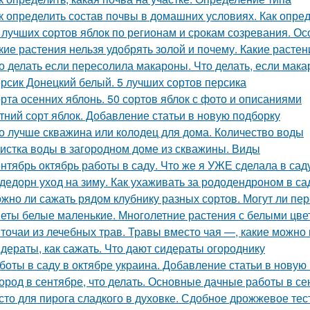
к определить состав почвы в домашних условиях. Как опре
 лучших сортов яблок по регионам и срокам созревания. О
кие растения нельзя удобрять золой и почему. Какие расте
о делать если пересолила макароны. Что делать, если мак
рсик Донецкий белый. 5 лучших сортов персика
рта осенних яблонь. 50 сортов яблок с фото и описаниями
тний сорт яблок. Добавление статьи в новую подборку
о лучше скважина или колодец для дома. Количество воды
истка воды в загородном доме из скважины. Виды
нтябрь октябрь работы в саду. Что же я УЖЕ сделала в сад
дедорн уход на зиму. Как ухаживать за рододендроном в са
жно ли сажать рядом клубнику разных сортов. Могут ли п
еты белые маленькие. Многолетние растения с белыми цве
точаи из лечебных трав. Травы вместо чая —, какие можно 
дераты, как сажать. Что дают сидераты огороднику
боты в саду в октябре украина. Добавление статьи в новую
ород в сентябре, что делать. Основные дачные работы в се
сто для пирога сладкого в духовке. Сдобное дрожжевое тес