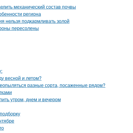
делить механический состав почвы
собенности региона
ния нельзя подкармливать золой
ароны пересолены
у:
ду весной и летом?
ереопыляться разные сорта, посаженные рядом?
тками
пить утром, днем и вечером
 подборку
нтябре
то