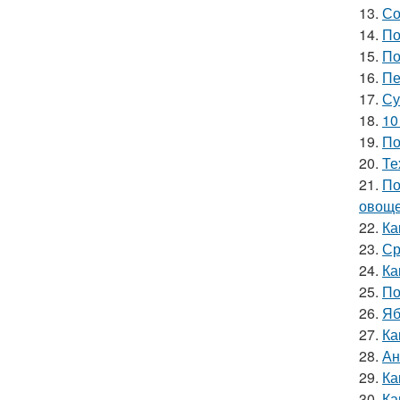
13.
Со
14.
По
15.
По
16.
Пе
17.
Су
18.
10
19.
По
20.
Те
21.
По
овощ
22.
Ка
23.
Ср
24.
Ка
25.
По
26.
Яб
27.
Ка
28.
Ан
29.
Ка
30.
Ка