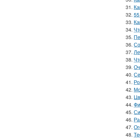
31.
Ка
32.
55
33.
Ка
34.
Чт
35.
Пе
36.
Со
37.
Ле
38.
Чт
39.
Оч
40.
Се
41.
Ро
42.
Мо
43.
Цв
44.
Фи
45.
Си
46.
Ра
47.
Ог
48.
Те