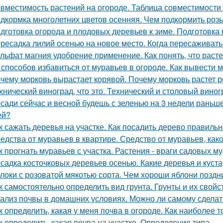
вместимость растений на огороде. Таблица совместимости
дкормка многолетних цветов осенняя. Чем подкормить роз
дготовка огорода и плодовых деревьев к зиме. Подготовка
ресадка лилий осенью на новое место. Когда пересаживать
льфат магния удобрение применение. Как понять, что рас
 способов избавиться от муравьев в огороде. Как вывести м
чему морковь вырастает корявой. Почему морковь растет р
хнический виноград, что это. Технический и столовый виног
сади сейчас и весной будешь с зеленью на 3 недели раньше
ей?
к сажать деревья на участке. Как посадить дерево правиль
едства от муравьев в квартире. Средство от муравьев, ка
к прогнать муравьев с участка. Растения - враги садовых м
садка косточковых деревьев осенью. Какие деревья и куст
локи с розоватой мякотью сорта. Чем хороши яблони поздн
к самостоятельно определить вид грунта. Грунты и их свойс
ализ почвы в домашних условиях. Можно ли самому сделат
к определить, какая у меня почва в огороде. Как наиболее 
к определить, какая почва на участке. Определение типа