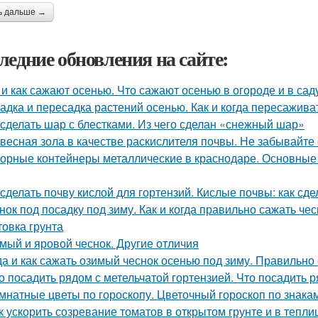
ь дальше →
ледние обновления на сайте:
 и как сажают осенью. Что сажают осенью в огороде и в сад
адка и пересадка растений осенью. Как и когда пересажив
 сделать шар с блестками. Из чего сделан «снежный шар»
весная зола в качестве раскислителя почвы. Не забывайте
орные контейнеры металлические в краснодаре. Основные
 сделать почву кислой для гортензий. Кислые почвы: как сде
нок под посадку под зиму. Как и когда правильно сажать че
товка грунта
мый и яровой чеснок. Другие отличия
да и как сажать озимый чеснок осенью под зиму. Правильно
о посадить рядом с метельчатой гортензией. Что посадить р
мнатные цветы по гороскопу. Цветочный гороскоп по знака
к ускорить созревание томатов в открытом грунте и в тепли