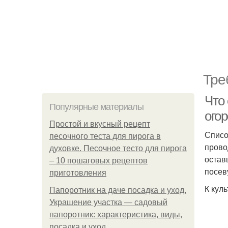
Тре
Что 
Популярные материалы
ого
Простой и вкусный рецепт
Списо
песочного теста для пирога в
прово
духовке. Песочное тесто для пирога
остав
– 10 пошаговых рецептов
посев
приготовления
К кул
Папоротник на даче посадка и уход.
Украшение участка — садовый
папоротник: характеристика, виды,
посадка и уход