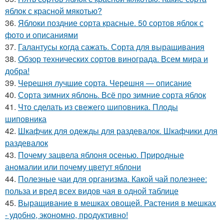
яблок с красной мякотью?
36.
Яблоки поздние сорта красные. 50 сортов яблок с
фото и описаниями
37.
Галантусы когда сажать. Сорта для выращивания
38.
Обзор технических сортов винограда. Всем мира и
добра!
39.
Черешня лучшие сорта. Черешня — описание
40.
Сорта зимних яблонь. Всё про зимние сорта яблок
41.
Что сделать из свежего шиповника. Плоды
шиповника
42.
Шкафчик для одежды для раздевалок. Шкафчики для
раздевалок
43.
Почему зацвела яблоня осенью. Природные
аномалии или почему цветут яблони
44.
Полезные чаи для организма. Какой чай полезнее:
польза и вред всех видов чая в одной таблице
45.
Выращивание в мешках овощей. Растения в мешках
- удобно, экономно, продуктивно!