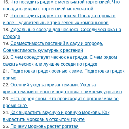
16.
Что посадить рядом с метельчатой гортензией. Что
посадить рядом с гортензией метельчатой
17.
Что посадить рядом с горохом. Посадка гороха в
июле – удивительные трио зеленых компаньонов
18.
Идеальные соседи для чеснока. Соседи чеснока на
огороде
19.
Совместимость растений в саду и огороде.
Совместимость культурных растений
20.
С чем соседствует чеснок на грядке. С чем рядом
сажать чеснок или лучшие соседи по грядке
21.
Подготовка грядок осенью к зиме. Подготовка грядок
к зиме
22.
Осенний уход за хризантемами. Уход за
хризантемами осенью и подготовка к зимнему укрытию
23.
Есть перед сном. Что происходит с организмом во
время сна?
24.
Как вырастить вкусную и ровную морковь. Как
вырастить морковь в открытом грунте
25.
Почему морковь растет рогатая