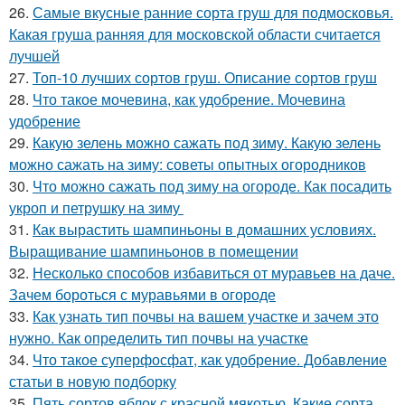
26.
Самые вкусные ранние сорта груш для подмосковья.
Какая груша ранняя для московской области считается
лучшей
27.
Топ-10 лучших сортов груш. Описание сортов груш
28.
Что такое мочевина, как удобрение. Мочевина
удобрение
29.
Какую зелень можно сажать под зиму. Какую зелень
можно сажать на зиму: советы опытных огородников
30.
Что можно сажать под зиму на огороде. Как посадить
укроп и петрушку на зиму
31.
Как вырастить шампиньоны в домашних условиях.
Выращивание шампиньонов в помещении
32.
Несколько способов избавиться от муравьев на даче.
Зачем бороться с муравьями в огороде
33.
Как узнать тип почвы на вашем участке и зачем это
нужно. Как определить тип почвы на участке
34.
Что такое суперфосфат, как удобрение. Добавление
статьи в новую подборку
35.
Пять сортов яблок с красной мякотью. Какие сорта