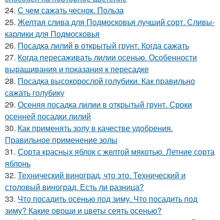
24.
С чем сажать чеснок. Польза
25.
Желтая слива для Подмосковья лучший сорт. Сливы-
карлики для Подмосковья
26.
Посадка лилий в открытый грунт. Когда сажать
27.
Когда пересаживать лилии осенью. Особенности
выращивания и показания к пересадке
28.
Посадка высокорослой голубики. Как правильно
сажать голубику
29.
Осеняя посадка лилии в открытый грунт. Сроки
осенней посадки лилий
30.
Как применять золу в качестве удобрения.
Правильное применение золы
31.
Сорта красных яблок с желтой мякотью. Летние сорта
яблонь
32.
Технический виноград, что это. Технический и
столовый виноград. Есть ли разница?
33.
Что посадить осенью под зиму. Что посадить под
зиму? Какие овощи и цветы сеять осенью?