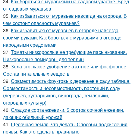
34.
Как бороться с муравьями на садовом участке. Вред
от садовых муравьев
35.
Как избавиться от муравьев навсегда на огороде. В
чем состоит опасность муравьев?
36.
Как избавиться от муравьев в огороде навсегда
своими руками. Как бороться с муравьями в огороде
народными средствами
37.
Томаты низкорослые не требующие пасынкования.
Низкорослые помидоры для теплиц
38.
Зола это, какое удобрение азотное или фосфорное.
Состав питательных веществ
39.
Совместимость фруктовых деревьев в саду таблица.
Совместимость и несовместимость растений в саду
(деревьев, кустарников, винограда, земляники,
огородных культур)
40.
Сладкие сорта ежевики. 5 сортов сочной ежевики,
дающих обильный урожай
41.
Щелочная земля, что делать. Способы подкисления
почвы. Как это сделать правильно