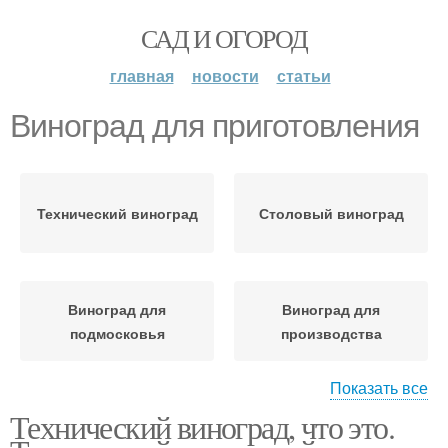
САД И ОГОРОД
главная
новости
статьи
Виноград для приготовления
Технический виноград
Столовый виноград
Виноград для
Виноград для
подмосковья
производства
Показать все
Технический виноград, что это.
Виноград для средней
Винный виноград
полосы