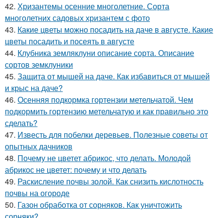
42.
Хризантемы осенние многолетние. Сорта
многолетних садовых хризантем с фото
43.
Какие цветы можно посадить на даче в августе. Какие
цветы посадить и посеять в августе
44.
Клубника земляклуни описание сорта. Описание
сортов земклуники
45.
Защита от мышей на даче. Как избавиться от мышей
и крыс на даче?
46.
Осенняя подкормка гортензии метельчатой. Чем
подкормить гортензию метельчатую и как правильно это
сделать?
47.
Известь для побелки деревьев. Полезные советы от
опытных дачников
48.
Почему не цветет абрикос, что делать. Молодой
абрикос не цветет: почему и что делать
49.
Раскисление почвы золой. Как снизить кислотность
почвы на огороде
50.
Газон обработка от сорняков. Как уничтожить
сорняки?