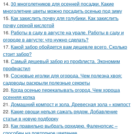
14.
30 многолетников для осенней посадки. Какие
многолетние цветы можно посадить осенью под зиму
15.
Как закислить почву для голубики. Как закислить
почву серной кислотой
16.
Работы в саду в августе на урале. Работы в саду и
огороде в августе: что нужно сделать?
17.
Какой забор обойдется вам дешевле всего. Сколько
стоит забор?
18.
Самый дешевый забор из профлиста. Экономим
профнастил
19.
Сосновые иголки для огорода. Чем полезна хвоя:
садоводы раскрыли полезные секреты
20.
Когда осенью перекапывать огород. Чем хороша
осенняя копка
21.
Домашний компост и зола. Древесная зола + компост
22.
Какие овощи нельзя сажать рядом. Добавление
статьи в новую подборку
23.
Как правильно выбрать орхидею. Фаленопсис –
способен на повторное цветение