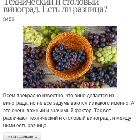
Технический и столовый
виноград. Есть ли разница?
3452
Виноград для сухого
Виноград для
вина
десертного вина
Виноград для белого
Виноград для вина
вина
Всем прекрасно известно, что вино делается из
Виноград для красного
Виноград для еды
винограда, но не все задумываются из какого именно. А
это очень важный и значимый фактор. Так вот -
различают технический и столовый виноград , и между
ними есть разница.
Виноград по алфавиту
читать дальше →