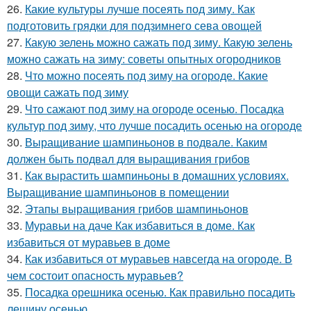
26.
Какие культуры лучше посеять под зиму. Как
подготовить грядки для подзимнего сева овощей
27.
Какую зелень можно сажать под зиму. Какую зелень
можно сажать на зиму: советы опытных огородников
28.
Что можно посеять под зиму на огороде. Какие
овощи сажать под зиму
29.
Что сажают под зиму на огороде осенью. Посадка
культур под зиму, что лучше посадить осенью на огороде
30.
Выращивание шампиньонов в подвале. Каким
должен быть подвал для выращивания грибов
31.
Как вырастить шампиньоны в домашних условиях.
Выращивание шампиньонов в помещении
32.
Этапы выращивания грибов шампиньонов
33.
Муравьи на даче Как избавиться в доме. Как
избавиться от муравьев в доме
34.
Как избавиться от муравьев навсегда на огороде. В
чем состоит опасность муравьев?
35.
Посадка орешника осенью. Как правильно посадить
лещину осенью