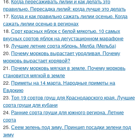
16.
Когда пересаживать лилии и как делать это
правильно. Пересадка лилий: когда лучше это делать
17.
Когда и как правильно сажать лилии осенью. Когда
сажать лилии осенью в регионах
18.
Сорт красных яблок с белой мякотью. 10 самых
вкусных сортов яблок на дегустационном марафоне
19.
Лучшие летние сорта яблонь. Мелба (Мельба)
20.
Почему морковь вырастает уродливая. Почему
морковь вырастает корявой?
21.
Почему морковь мягкая в земле. Почему морковь
становится мягкой в земле
22.
Приметы на 14 марта. Народные приметы на
Евдокию
23.
Топ 19 сортов груш для Краснодарского края. Лучшие
сорта груши для кубани
24.
Ранние сорта груши для южного региона. Летние
сорта
25.
Сеем зелень под зиму. Принцип посадки зелени под
зиму