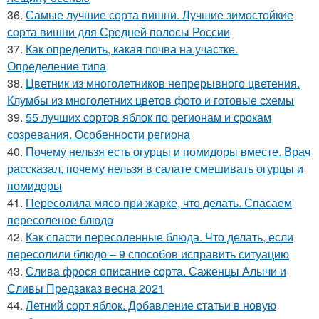
36.
Самые лучшие сорта вишни. Лучшие зимостойкие
сорта вишни для Средней полосы России
37.
Как определить, какая почва на участке.
Определение типа
38.
Цветник из многолетников непрерывного цветения.
Клумбы из многолетних цветов фото и готовые схемы
39.
55 лучших сортов яблок по регионам и срокам
созревания. Особенности региона
40.
Почему нельзя есть огурцы и помидоры вместе. Врач
рассказал, почему нельзя в салате смешивать огурцы и
помидоры
41.
Пересолила мясо при жарке, что делать. Спасаем
пересоленое блюдо
42.
Как спасти пересоленные блюда. Что делать, если
пересолили блюдо – 9 способов исправить ситуацию
43.
Слива фрося описание сорта. Саженцы Алычи и
Сливы Предзаказ весна 2021
44.
Летний сорт яблок. Добавление статьи в новую