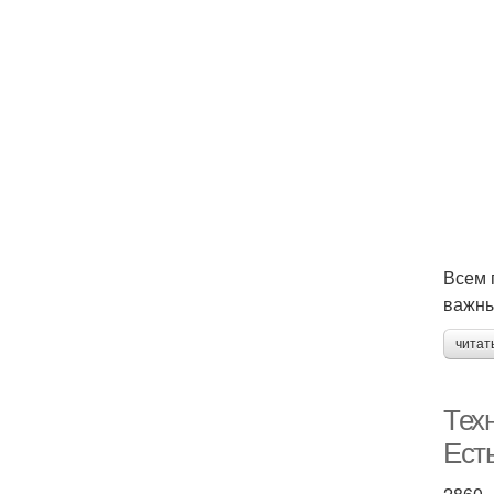
Всем 
важны
читат
Техн
Ест
2860