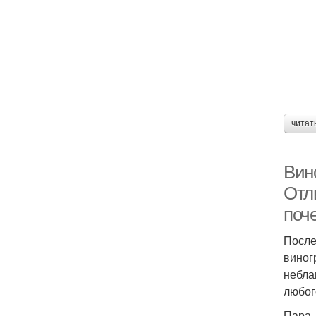
читат
Вин
Отл
поч
После
виног
небла
любог
Пара 