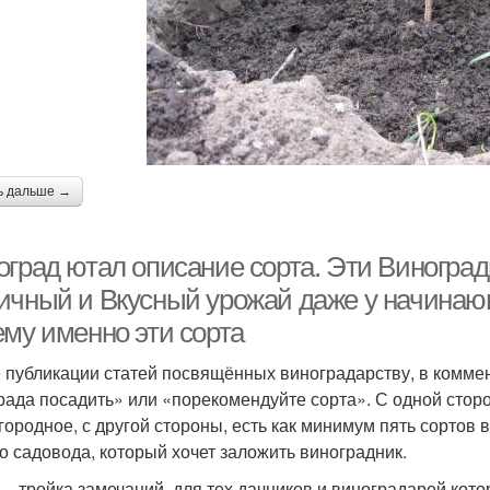
ь дальше →
оград ютал описание сорта. Эти Виногра
ичный и Вкусный урожай даже у начинаю
ему именно эти сорта
 публикации статей посвящённых виноградарству, в коммен
рада посадить» или «порекомендуйте сорта». С одной сторо
городное, с другой стороны, есть как минимум пять сортов 
о садовода, который хочет заложить виноградник.
— тройка замечаний, для тех дачников и виноградарей кот