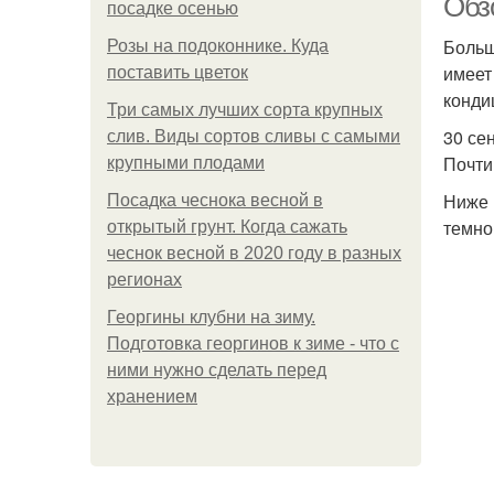
Обз
посадке осенью
Больш
Розы на подоконнике. Куда
имеет
поставить цветок
конди
Три самых лучших сорта крупных
30 се
слив. Виды сортов сливы с самыми
Почти
крупными плодами
Ниже 
Посадка чеснока весной в
темно
открытый грунт. Когда сажать
чеснок весной в 2020 году в разных
регионах
Георгины клубни на зиму.
Подготовка георгинов к зиме - что с
ними нужно сделать перед
хранением