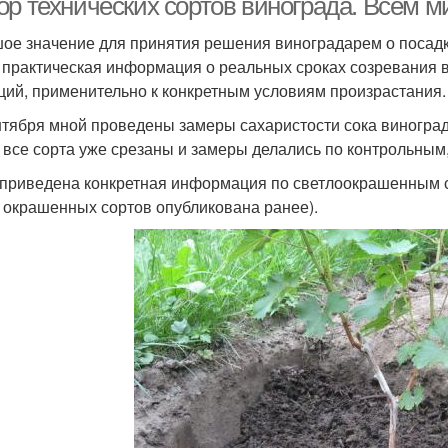
ор технических сортов винограда. Всем м
ое значение для принятия решения виноградарем о посадк
 практическая информация о реальных сроках созревания 
ций, применительно к конкретным условиям произрастания.
нтября мной проведены замеры сахаристости сока виноград
 все сорта уже срезаны и замеры делались по контрольным,
приведена конкретная информация по светлоокрашенным со
 окрашенных сортов опубликована ранее).