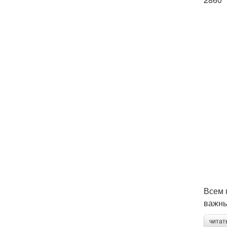
Всем 
важны
читат