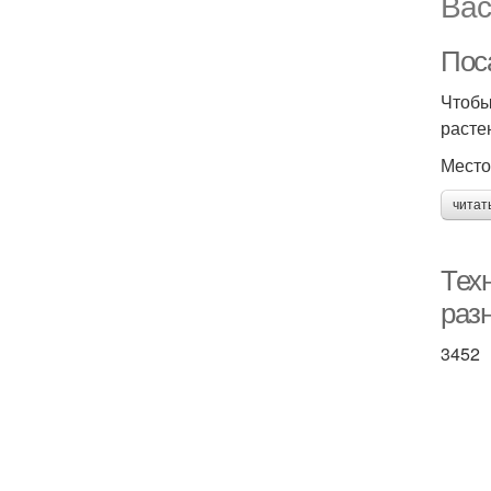
Вас
Пос
Чтобы
расте
Место
читат
Техн
раз
3452