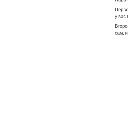
Перво
у вас
Второ
сам, и