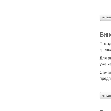
читат
Вино
Посад
крепк
Для р
уже ч
Сажат
предп
читат