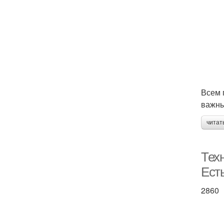
Всем 
важны
читат
Техн
Ест
2860