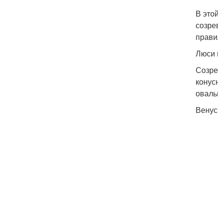
В это
созре
прави
Люси 
Созре
конус
оваль
Венус