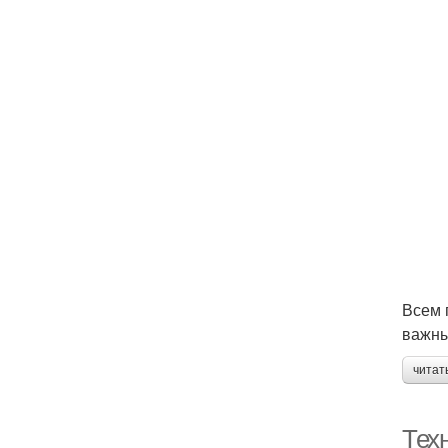
Всем 
важны
читат
Тех