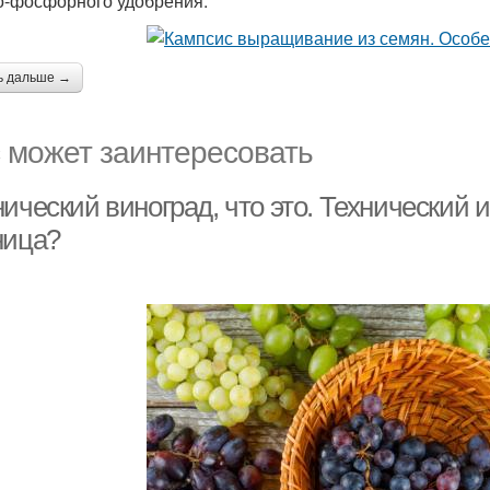
о-фосфорного удобрения.
ь дальше →
 может заинтересовать
ический виноград, что это. Технический 
ница?