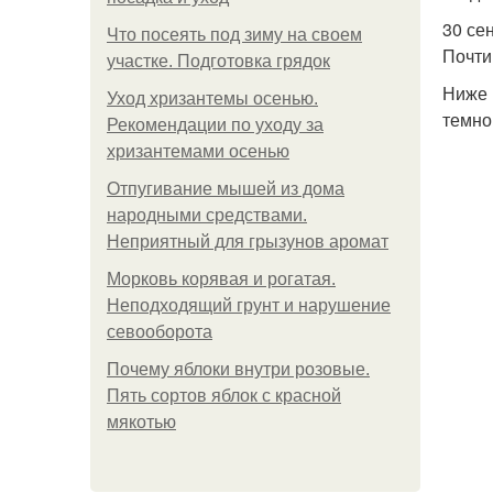
30 се
Что посеять под зиму на своем
Почти
участке. Подготовка грядок
Ниже 
Уход хризантемы осенью.
темно
Рекомендации по уходу за
хризантемами осенью
Отпугивание мышей из дома
народными средствами.
Неприятный для грызунов аромат
Морковь корявая и рогатая.
Неподходящий грунт и нарушение
севооборота
Почему яблоки внутри розовые.
Пять сортов яблок с красной
мякотью