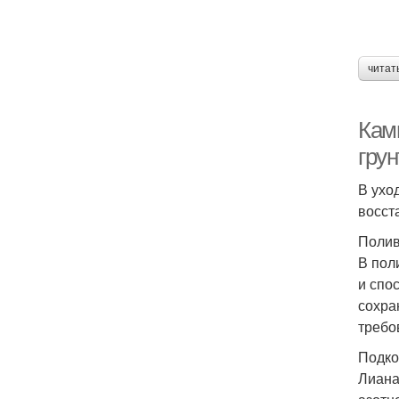
читат
Камп
грун
В ухо
восст
Поли
В пол
и спо
сохра
требо
Подко
Лиана