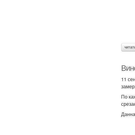
читат
Вин
11 се
замер
По ка
среза
Данна