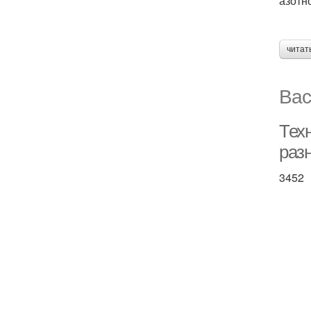
азотн
читат
Вас
Техн
раз
3452