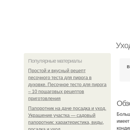
Ухо
Популярные материалы
В
Простой и вкусный рецепт
песочного теста для пирога в
духовке. Песочное тесто для пирога
– 10 пошаговых рецептов
приготовления
Обз
Папоротник на даче посадка и уход.
Больш
Украшение участка — садовый
имеет
папоротник: характеристика, виды,
конди
посадка и уход