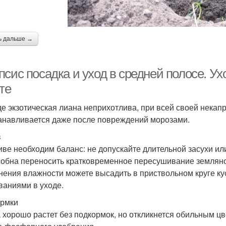
ь дальше →
сис посадка и уход в средней полосе. Ух
те
де экзотическая лиана неприхотлива, при всей своей некап
анавливается даже после повреждений морозами.
в
иве необходим баланс: не допускайте длительной засухи ил
собна переносить кратковременное пересушивание земляно
нения влажности можете высадить в приствольном круге ку
ваниями в уходе.
рмки
 хорошо растет без подкормок, но откликнется обильным цв