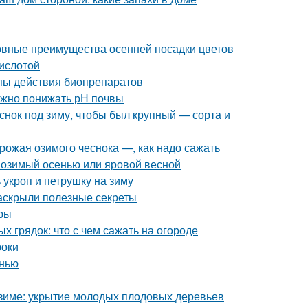
новные преимущества осенней посадки цветов
кислотой
ипы действия биопрепаратов
 нужно понижать рН почвы
еснок под зиму, чтобы был крупный — сорта и
урожая озимого чеснока —, как надо сажать
: озимый осенью или яровой весной
 укроп и петрушку на зиму
раскрыли полезные секреты
уры
 грядок: что с чем сажать на огороде
роки
енью
к зиме: укрытие молодых плодовых деревьев