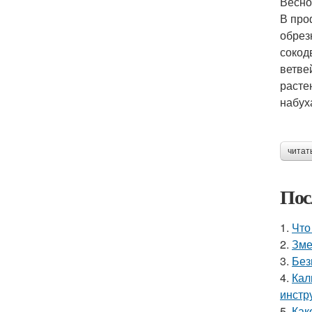
Весно
В про
обрез
сокод
ветве
расте
набух
читат
Пос
1.
Что
2.
Зме
3.
Без
4.
Кал
инстр
5.
Как