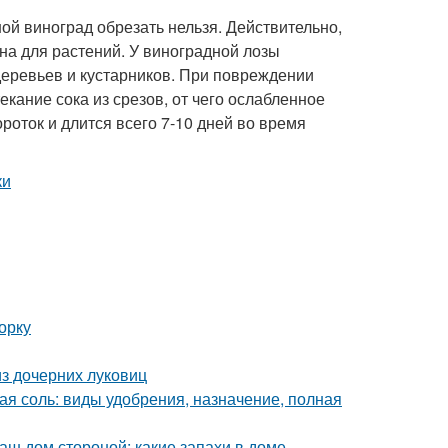
ой виноград обрезать нельзя. Действительно,
на для растений. У виноградной лозы
еревьев и кустарников. При повреждении
кание сока из срезов, от чего ослабленное
роток и длится всего 7-10 дней во время
орку
з дочерних луковиц
ая соль: виды удобрения, назначение, полная
аш дом стороной: какие запахи в доме