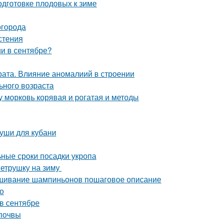
одготовке плодовых к зиме
огорода
стения
и в сентябре?
ата. Влияние аномалиий в строении
ьного возраста
у морковь корявая и рогатая и методы
руши для кубани
ьные сроки посадки укропа
петрушку на зиму
щивание шампиньонов пошаговое описание
но
 в сентябре
 почвы