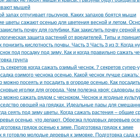
ивают мышей
ой запах отпугивает грызунов. Каких запахов боятся мыши
ие цветы сажают осенью для цветения весной и летом. Ос
 закислить почву для голубики. Как закислить почву серной 
логическая защита растений от вредителей. Типы и принц
к понизить кислотность почвы. Часть 3 Часть 3 из 3: Когда
снок под посадку под зиму. Как и когда правильно сажать ч
товка грунта
ть секретов когда сажать озимый чеснок. 7 секретов супер-
садка озимого чеснока осенью. Какой чеснок лучше сажать
о можно посеять и посадить в огороде осенью. Как посадить
сновые иголки для огорода. Чем полезна хвоя: садоводы 
о можно сажать рядом с чесноком. Чеснок и ягодные культ
седство овощей на грядках. Идеальные пары для смешанных
гда сеять под зиму цветы. Когда сажать растения – общие с
ревья осенью, что делают. Обрезка плодовых деревьев ос
дготовка грядок осенью к зиме. Подготовка грядок к зиме
к я готовлю молодые деревья к зимовке. Подготовка сада 