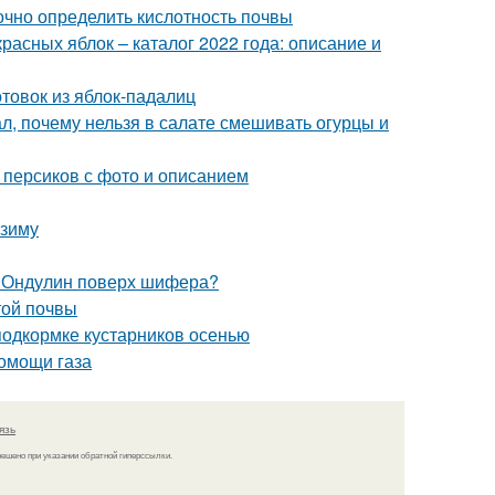
точно определить кислотность почвы
расных яблок – каталог 2022 года: описание и
отовок из яблок-падалиц
л, почему нельзя в салате смешивать огурцы и
 персиков с фото и описанием
 зиму
. Ондулин поверх шифера?
той почвы
подкормке кустарников осенью
помощи газа
язь
решено при указании обратной гиперссылки.