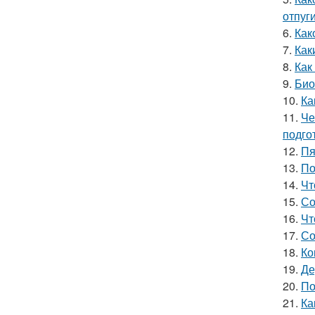
отпуг
6.
Как
7.
Как
8.
Как
9.
Био
10.
Ка
11.
Че
подго
12.
Пя
13.
По
14.
Чт
15.
Со
16.
Чт
17.
Со
18.
Ко
19.
Де
20.
По
21.
Ка