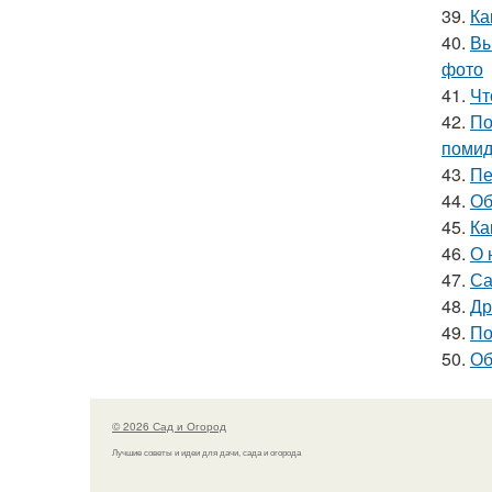
39.
Ка
40.
Вы
фото
41.
Чт
42.
По
поми
43.
Пе
44.
Об
45.
Ка
46.
О 
47.
Са
48.
Др
49.
По
50.
Об
© 2026 Сад и Огород
Лучшие советы и идеи для дачи, сада и огорода