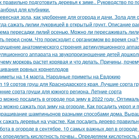
к правильно подготовить деревья к зиме.. Руководство по п
анбонд для клубники.
евесная зола, как удобрение для огорода и дачи. Зола для 
гда сажать лилии луковицей в открытый грунт. Описание ра
ема пересадки лилий осенью. Можно ли пересаживать лили
ть перед сном. Что происходит с организмом во время сна?
рушение анатомического строения артикуляционного аппар
уляционного аппарата на звукопроизношение детей дошкол
чему морковь растет корявая и что делать. Причины, почем
ивания ровных корнеплодов
иметы на 14 марта. Народные приметы на Евдокию
п 19 сортов груш для Краснодарского края. Лучшие сорта г
нние сорта груши для южного региона. Летние сорта
о можно посадить в огороде под зиму в 2022 году. Оптимал
о можно сажать под зиму на огороде. Как посадить укроп и 
ращивание шампиньонов разными способами дома. Выра
к сажать деревья на участке. Как посадить дерево правиль
бота в огороде в сентябре. 10 самых важных дел в огороде
к определить кислотность почвы.. Определяем кислотность