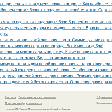
к определить, какая у меня почва в огороде. Как наиболее 
бираем сорта яблонь с плодами с красной мякотью. Сорта к
о можно сделать из падалицы яблок. 5 рецептов зимних заг
чему нельзя есть огурцы и помидоры вместе. Врач рассказа
доры
рсик мелитопольский описание сорта. Самые лучшие сорта
зор технических сортов винограда. Всем мира и добра!
кие овощи можно садить под зиму. Какие овощи сажать под
натяжных потолках. Виды натяжных потолков
мому построить дом новой кровли поверх старого шифера
енажный колодец на глинистой почве. Особенности глинис
дкормка растений осенью для новичков. Рекомендации по 
огрев дачи зимой без электричества. Отопление дачи при 
Контакты
Пользовательское соглашение
Обратная св
Политика конфидециальности
Копирование раз
г. Москва, ЗАО, Раменки, Мосфильмовская улица 8 корп.2, м. Киевская