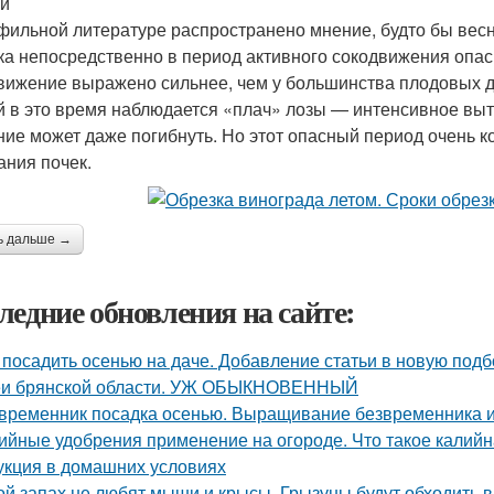
й
фильной литературе распространено мнение, будто бы весн
ка непосредственно в период активного сокодвижения опас
вижение выражено сильнее, чем у большинства плодовых д
й в это время наблюдается «плач» лозы — интенсивное выте
ние может даже погибнуть. Но этот опасный период очень ко
ания почек.
ь дальше →
ледние обновления на сайте:
 посадить осенью на даче. Добавление статьи в новую подб
и брянской области. УЖ ОБЫКНОВЕННЫЙ
временник посадка осенью. Выращивание безвременника и
ийные удобрения применение на огороде. Что такое калийн
укция в домашних условиях
ой запах не любят мыши и крысы. Грызуны будут обходить в