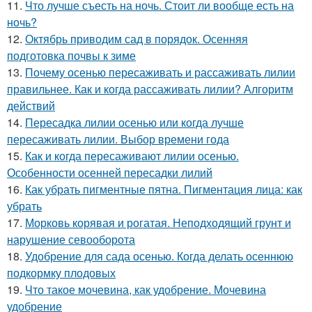
11.
Что лучше съесть на ночь. Стоит ли вообще есть на
ночь?
12.
Октябрь приводим сад в порядок. Осенняя
подготовка почвы к зиме
13.
Почему осенью пересаживать и рассаживать лилии
правильнее. Как и когда рассаживать лилии? Алгоритм
действий
14.
Пересадка лилии осенью или когда лучше
пересаживать лилии. Выбор времени года
15.
Как и когда пересаживают лилии осенью.
Особенности осенней пересадки лилий
16.
Как убрать пигментные пятна. Пигментация лица: как
убрать
17.
Морковь корявая и рогатая. Неподходящий грунт и
нарушение севооборота
18.
Удобрение для сада осенью. Когда делать осеннюю
подкормку плодовых
19.
Что такое мочевина, как удобрение. Мочевина
удобрение