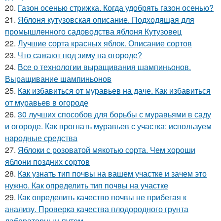
20.
Газон осенью стрижка. Когда удобрять газон осенью?
21.
Яблоня кутузовская описание. Подходящая для
промышленного садоводства яблоня Кутузовец
22.
Лучшие сорта красных яблок. Описание сортов
23.
Что сажают под зиму на огороде?
24.
Все о технологии выращивания шампиньонов.
Выращивание шампиньонов
25.
Как избавиться от муравьев на даче. Как избавиться
от муравьев в огороде
26.
30 лучших способов для борьбы с муравьями в саду
и огороде. Как прогнать муравьев с участка: используем
народные средства
27.
Яблоки с розоватой мякотью сорта. Чем хороши
яблони поздних сортов
28.
Как узнать тип почвы на вашем участке и зачем это
нужно. Как определить тип почвы на участке
29.
Как определить качество почвы не прибегая к
анализу. Проверка качества плодородного грунта
лабораторным путем