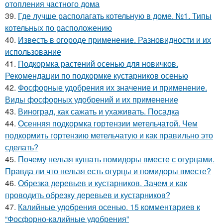
отопления частного дома
39.
Где лучше располагать котельную в доме. №1. Типы
котельных по расположению
40.
Известь в огороде применение. Разновидности и их
использование
41.
Подкормка растений осенью для новичков.
Рекомендации по подкормке кустарников осенью
42.
Фосфорные удобрения их значение и применение.
Виды фосфорных удобрений и их применение
43.
Виноград, как сажать и ухаживать. Посадка
44.
Осенняя подкормка гортензии метельчатой. Чем
подкормить гортензию метельчатую и как правильно это
сделать?
45.
Почему нельзя кушать помидоры вместе с огурцами.
Правда ли что нельзя есть огурцы и помидоры вместе?
46.
Обрезка деревьев и кустарников. Зачем и как
проводить обрезку деревьев и кустарников?
47.
Калийные удобрения осенью. 15 комментариев к
“Фосфорно-калийные удобрения”