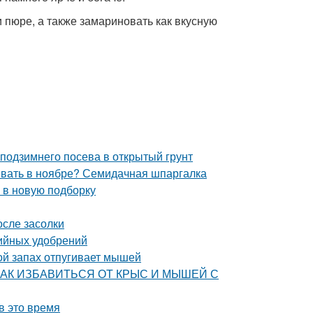
 пюре, а также замариновать как вкусную
 подзимнего посева в открытый грунт
севать в ноябре? Семидачная шпаргалка
 в новую подборку
осле засолки
ийных удобрений
ой запах отпугивает мышей
ца. КАК ИЗБАВИТЬСЯ ОТ КРЫС И МЫШЕЙ С
в это время