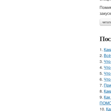
Помим
закуск
читат
Пос
1.
Как
2.
Всё
3.
Что
4.
Что
5.
Что
6.
Что
7.
При
8.
Как
9.
Как
ПОМО
10.
Ка