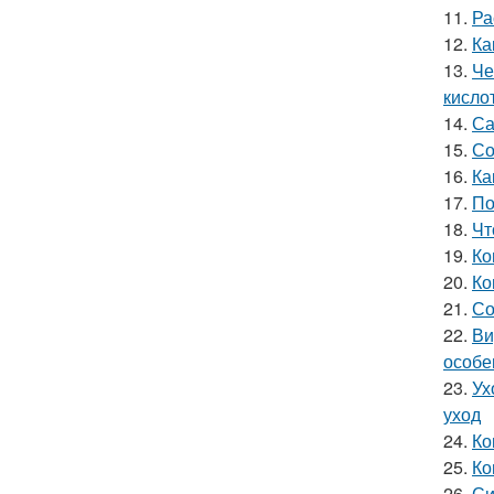
11.
Ра
12.
Ка
13.
Че
кисло
14.
Са
15.
Со
16.
Ка
17.
По
18.
Чт
19.
Ко
20.
Ко
21.
Со
22.
Ви
особе
23.
Ух
уход
24.
Ко
25.
Ко
26.
Си