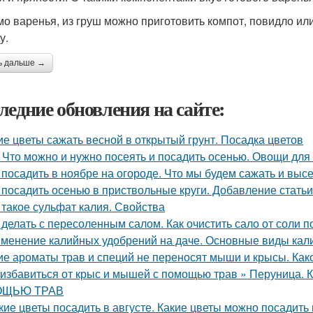
о варенья, из груш можно приготовить компот, повидло или
у.
ь дальше →
ледние обновления на сайте:
ие цветы сажать весной в открытый грунт. Посадка цветов
 Что можно и нужно посеять и посадить осенью. Овощи для
 посадить в ноябре на огороде. Что мы будем сажать и вы
 посадить осенью в приствольные круги. Добавление статьи
 такое сульфат калия. Свойства
 делать с пересоленным салом. Как очистить сало от соли п
менение калийных удобрений на даче. Основные виды кал
ие ароматы трав и специй не переносят мыши и крысы. Как
 избавиться от крыс и мышей с помощью трав » Перуни
ЩЬЮ ТРАВ
кие цветы посадить в августе. Какие цветы можно посадить 