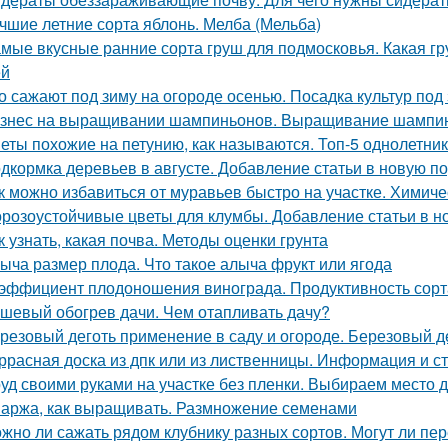
чшие летние сорта яблонь. Мелба (Мельба)
мые вкусные ранние сорта груш для подмосковья. Какая гр
ей
о сажают под зиму на огороде осенью. Посадка культур под
знес на выращивании шампиньонов. Выращивание шампин
еты похожие на петунию, как называются. Топ-5 однолетни
дкормка деревьев в августе. Добавление статьи в новую п
к можно избавиться от муравьев быстро на участке. Химиче
розоустойчивые цветы для клумбы. Добавление статьи в н
к узнать, какая почва. Методы оценки грунта
ыча размер плода. Что такое алыча фрукт или ягода
эффициент плодоношения винограда. Продуктивность сорт
шевый обогрев дачи. Чем отапливать дачу?
резовый деготь применение в саду и огороде. Березовый де
ррасная доска из дпк или из лиственницы. Информация и с
уд своими руками на участке без пленки. Выбираем место д
аржа, как выращивать. Размножение семенами
жно ли сажать рядом клубнику разных сортов. Могут ли п