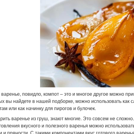
 варенье, повидло, компот – это и многое другое можно при
ых вы найдете в нашей подборке, можно использовать как с
там или как начинку для пирогов и булочек.
арить варенье из груш, знают многие. Это совсем не сложно
товления вкусного и полезного варенья можно использоват
и и пряности. С такими компонентами вкус готового варенья