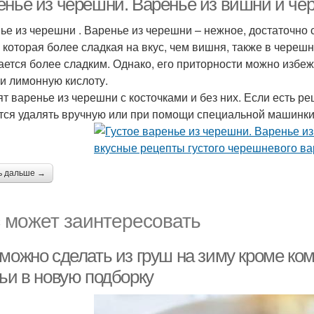
енье из черешни. Варенье из вишни и че
ье из черешни . Варенье из черешни – нежное, достаточно 
, которая более сладкая на вкус, чем вишня, также в череш
ается более сладким. Однако, его приторности можно избе
ли лимонную кислоту.
ят варенье из черешни с косточками и без них. Если есть ре
тся удалять вручную или при помощи специальной машинки
ь дальше →
 может заинтересовать
 можно сделать из груш на зиму кроме ко
тьи в новую подборку