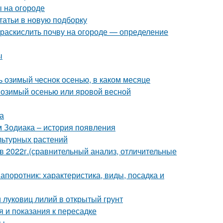
ы на огороде
татьи в новую подборку
м раскислить почву на огороде — определение
ы
ть озимый чеснок осенью, в каком месяце
: озимый осенью или яровой весной
а
м Зодиака – история появления
льтурных растений
2022г.(сравнительный анализ, отличительные
апоротник: характеристика, виды, посадка и
и луковиц лилий в открытый грунт
 и показания к пересадке
ты