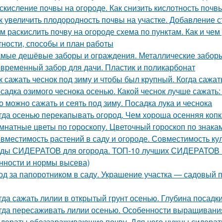
скисление почвы на огороде. Как снизить кислотность почв
к увеличить плодородность почвы на участке. Добавление с
м раскислить почву на огороде схема по пунктам. Как и че
тности, способы и план работы
мые дешёвые заборы и ограждения. Металлические забор
временный забор для дачи. Пластик и поликарбонат
к сажать чеснок под зиму и чтобы был крупный. Когда сажа
садка озимого чеснока осенью. Какой чеснок лучше сажать
о можно сажать и сеять под зиму. Посадка лука и чеснока
гда осенью перекапывать огород. Чем хороша осенняя копк
мнатные цветы по гороскопу. Цветочный гороскоп по знака
вместимость растений в саду и огороде. Совместимость ку
ды СИДЕРАТОВ для огорода. ТОП-10 лучших СИДЕРАТОВ в 
нности и нормы высева)
од за папоротником в саду. Украшение участка — садовый п
гда сажать лилии в открытый грунт осенью. Глубина посадк
гда пересаживать лилии осенью. Особенности выращивания
дераты обеззараживающие почву. Для чего нужны сидера