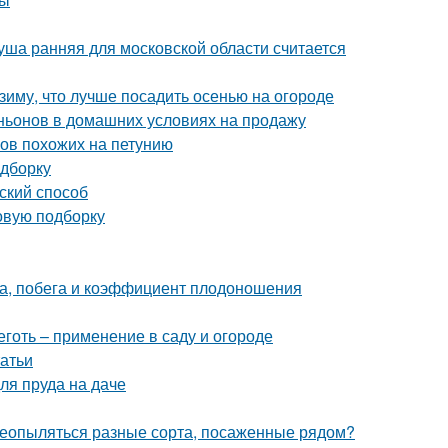
уша ранняя для московской области считается
 зиму, что лучше посадить осенью на огороде
ьонов в домашних условиях на продажу
ков похожих на петунию
одборку
ский способ
овую подборку
а, побега и коэффициент плодоношения
готь – применение в саду и огороде
татьи
ля пруда на даче
ереопыляться разные сорта, посаженные рядом?