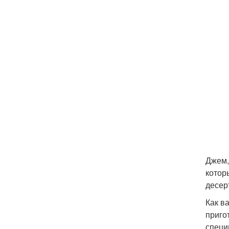
Джем,
котор
десер
Как в
приго
специ