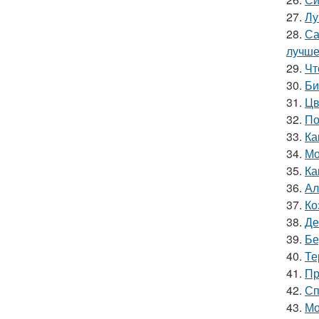
27.
Лу
28.
Са
лучш
29.
Чт
30.
Би
31.
Цв
32.
По
33.
Ка
34.
Мо
35.
Ка
36.
Ал
37.
Ко
38.
Де
39.
Бе
40.
Те
41.
Пр
42.
Сп
43.
Мо