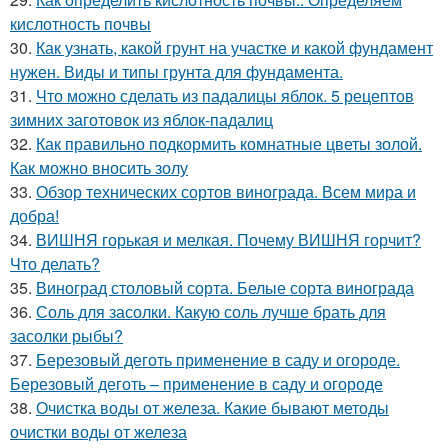
кислотность почвы
30.
Как узнать, какой грунт на участке и какой фундамент
нужен. Виды и типы грунта для фундамента.
31.
Что можно сделать из падалицы яблок. 5 рецептов
зимних заготовок из яблок-падалиц
32.
Как правильно подкормить комнатные цветы золой.
Как можно вносить золу
33.
Обзор технических сортов винограда. Всем мира и
добра!
34.
ВИШНЯ горькая и мелкая. Почему ВИШНЯ горчит?
Что делать?
35.
Виноград столовый сорта. Белые сорта винограда
36.
Соль для засолки. Какую соль лучше брать для
засолки рыбы?
37.
Березовый деготь применение в саду и огороде.
Березовый деготь – применение в саду и огороде
38.
Очистка воды от железа. Какие бывают методы
очистки воды от железа