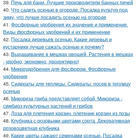
39.
Печь для бани. Лучшие производители банных печей
40.
Что садить осенью в огороде. Посадка культур под
зиму, что лучше посадить осенью на огороде
41.
Фосфорные удобрения их значение и применение.
Виды фосфорных удобрений и их применение
42.
Посадка деревьев осенью. Какие деревья и
кустарники лучше сажать осенью и почему?
43.
Выращивание в мешках овощей. Растения в мешках
- удобно, экономно, продуктивно!
44.
Микроудобрения для фосфором. Фосфорные
удобрения
45.
Сидераты для теплицы. Сидераты: посев в теплицу
осенью
46.
Микориза гриба представляет собой. Микориза -
симбиоз культурных растений и грибов
47.
Лоза для плетения корзин. плетение корзин из лозы
48.
Клубника с розовыми цветами сорта. Декоративная
розовоцветная клубника
49.
Какие цветы сажают семенами осенью. Посадка