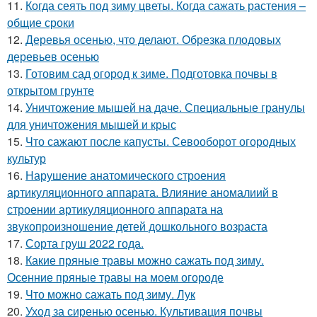
11.
Когда сеять под зиму цветы. Когда сажать растения –
общие сроки
12.
Деревья осенью, что делают. Обрезка плодовых
деревьев осенью
13.
Готовим сад огород к зиме. Подготовка почвы в
открытом грунте
14.
Уничтожение мышей на даче. Специальные гранулы
для уничтожения мышей и крыс
15.
Что сажают после капусты. Севооборот огородных
культур
16.
Нарушение анатомического строения
артикуляционного аппарата. Влияние аномалиий в
строении артикуляционного аппарата на
звукопроизношение детей дошкольного возраста
17.
Сорта груш 2022 года.
18.
Какие пряные травы можно сажать под зиму.
Осенние пряные травы на моем огороде
19.
Что можно сажать под зиму. Лук
20.
Уход за сиренью осенью. Культивация почвы