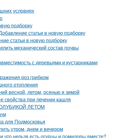
ашних условиях
но
овую подборку
 Добавление статьи в новую подборку
ение статьи в новую подборку
делить механический состав почвы
вместимость с деревьями и кустарниками
оражения роз грибком
шного отопления
ий весной, летом, осенью и зимой
ые свойства при лечении кашля
 ГОЛУБИКОЙ ЛЕТОМ
ачи
ка для Подмосковья
пить утром, днем и вечером
и что нельзя есть огурцы и помидоры вместе?