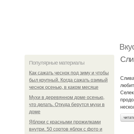
Вку
Сли
Популярные материалы
Как сажать чеснок под зиму и чтобы
Слива
был крупный. Когда сажать озимый
любит
чеснок осенью, в каком месяце
Селек
Мухи в деревянном доме осенью,
продо
что делать. Откуда берутся мухи в
неско
доме
читат
Яблоки с красными прожилками
внутри. 50 сортов яблок с фото и