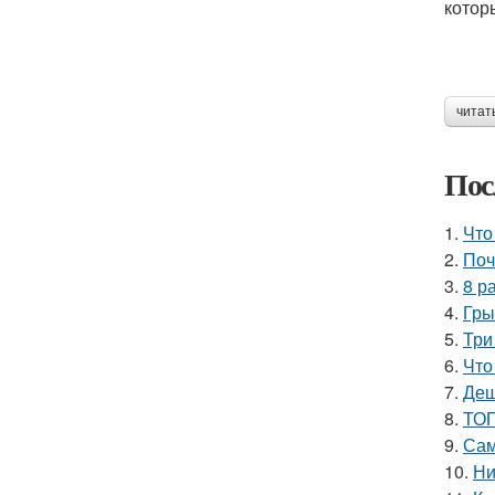
котор
читат
Пос
1.
Что
2.
Поч
3.
8 р
4.
Гры
5.
Три
6.
Что
7.
Деш
8.
ТОП
9.
Сам
10.
Ни