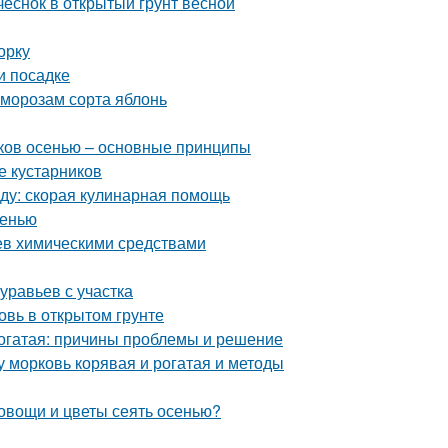
 чеснок в открытый грунт весной
орку
и посадке
 морозам сорта яблонь
иков осенью – основные принципы
е кустарников
еду: скорая кулинарная помощь
сенью
ьев химическими средствами
уравьев с участка
овь в открытом грунте
рогатая: причины проблемы и решение
у морковь корявая и рогатая и методы
 овощи и цветы сеять осенью?