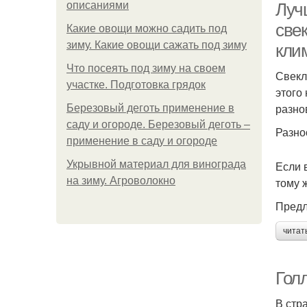
описаниями
Луч
свек
Какие овощи можно садить под
зиму. Какие овощи сажать под зиму
кли
Что посеять под зиму на своем
Свекл
участке. Подготовка грядок
этого
разно
Березовый деготь применение в
саду и огороде. Березовый деготь –
Разно
применение в саду и огороде
Укрывной материал для винограда
Если 
на зиму. Агроволокно
тому 
Предл
читат
Гол
В стр