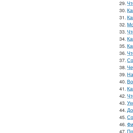
29.
Чт
30.
Ка
31.
Ка
32.
Мо
33.
Чт
34.
Ка
35.
Ка
36.
Чт
37.
Со
38.
Че
39.
На
40.
Во
41.
Ка
42.
Чт
43.
Ух
44.
До
45.
Со
46.
Фи
47.
По