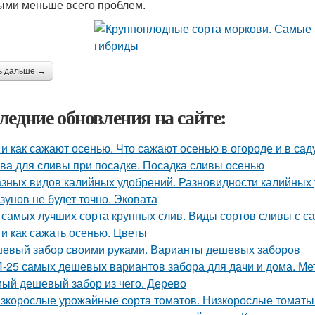
ыми меньше всего проблем.
ь дальше →
ледние обновления на сайте:
 и как сажают осенью. Что сажают осенью в огороде и в сад
ва для сливы при посадке. Посадка сливы осенью
азных видов калийных удобрений. Разновидности калийных
зунов не будет точно. Эковата
 самых лучших сорта крупных слив. Виды сортов сливы с 
 и как сажать осенью. Цветы
евый забор своими руками. Варианты дешевых заборов
-25 самых дешевых вариантов забора для дачи и дома. Ме
ый дешевый забор из чего. Дерево
зкорослые урожайные сорта томатов. Низкорослые томаты: 