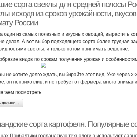
шие сорта свеклы для средней полосы Ро
лы исходя из сроков урожайности, вкусов
мату России
а один из самых полезных и вкусных овощей, вырастить кот
 не делал. А вот выбор подходящего сорта более трудная за
видностями свеклы, и только потом принимать решение.
образие видов по срокам получения урожая и особеннос
вы не хотите долго ждать, выбирайте этот вид. Уже через 2
же, он неприхотлив, и не требует от фермера много внимани
агаем посмотреть
ь дальше →
ландские сорта картофеля. Популярные со
анах Прибалтики голландскую технологию используют давн