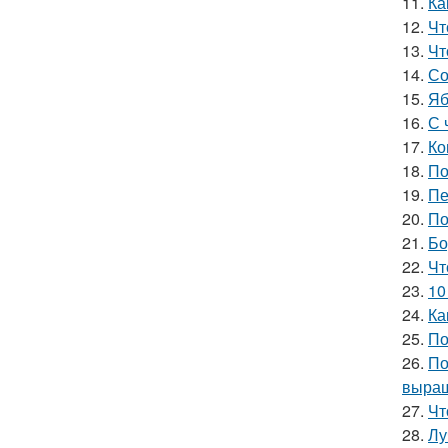
11.
Ка
12.
Чт
13.
Чт
14.
Со
15.
Яб
16.
С 
17.
Ко
18.
По
19.
Пе
20.
По
21.
Бо
22.
Чт
23.
10
24.
Ка
25.
По
26.
По
выращ
27.
Чт
28.
Лу