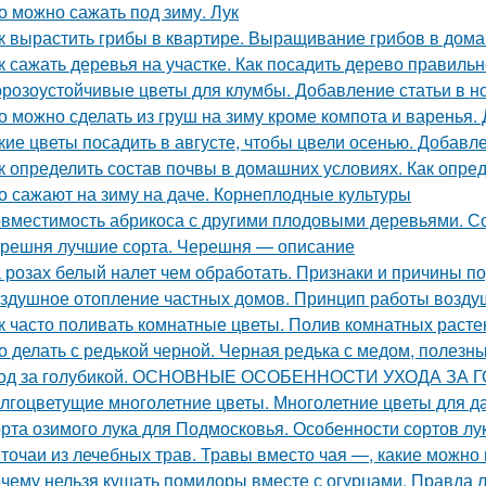
о можно сажать под зиму. Лук
к вырастить грибы в квартире. Выращивание грибов в дом
к сажать деревья на участке. Как посадить дерево правиль
розоустойчивые цветы для клумбы. Добавление статьи в н
о можно сделать из груш на зиму кроме компота и варенья.
кие цветы посадить в августе, чтобы цвели осенью. Добавл
к определить состав почвы в домашних условиях. Как опре
о сажают на зиму на даче. Корнеплодные культуры
вместимость абрикоса с другими плодовыми деревьями. Со
решня лучшие сорта. Черешня — описание
 розах белый налет чем обработать. Признаки и причины п
здушное отопление частных домов. Принцип работы возду
к часто поливать комнатные цветы. Полив комнатных растен
о делать с редькой черной. Черная редька с медом, полезн
од за голубикой. ОСНОВНЫЕ ОСОБЕННОСТИ УХОДА ЗА
лгоцветущие многолетние цветы. Многолетние цветы для д
рта озимого лука для Подмосковья. Особенности сортов лу
точаи из лечебных трав. Травы вместо чая —, какие можно 
чему нельзя кушать помидоры вместе с огурцами. Правда л