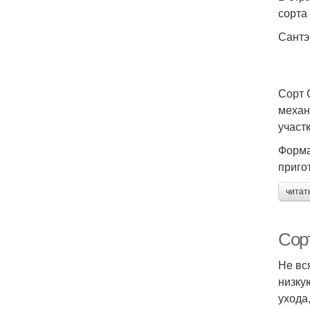
сорта
Сантэ
Сорт 
механ
участк
Форма
приго
читат
Сор
Не вс
низку
ухода