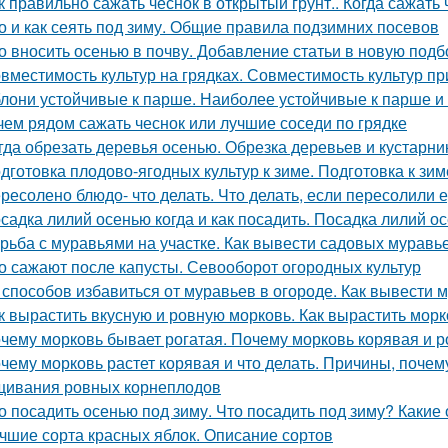
к правильно сажать чеснок в открытый грунт.. Когда сажать
о и как сеять под зиму. Общие правила подзимних посевов
о вносить осенью в почву. Добавление статьи в новую подб
вместимость культур на грядках. Совместимость культур пр
лони устойчивые к парше. Наиболее устойчивые к парше и
чем рядом сажать чеснок или лучшие соседи по грядке
гда обрезать деревья осенью. Обрезка деревьев и кустарн
дготовка плодово-ягодных культур к зиме. Подготовка к зим
ресолено блюдо- что делать. Что делать, если пересолили 
садка лилий осенью когда и как посадить. Посадка лилий о
рьба с муравьями на участке. Как вывести садовых мурав
о сажают после капусты. Севооборот огородных культур
 способов избавиться от муравьев в огороде. Как вывести м
к вырастить вкусную и ровную морковь. Как вырастить морк
чему морковь бывает рогатая. Почему морковь корявая и 
чему морковь растет корявая и что делать. Причины, почем
ивания ровных корнеплодов
о посадить осенью под зиму. Что посадить под зиму? Какие
чшие сорта красных яблок. Описание сортов