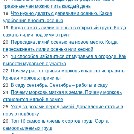
травяные чаи можно пить каждый день
18.
Что нужно делать с деревьями осенью. Какие
удобрения вносить осенью
19.
Когда сажать лилии осенью в открытый грунт. Когда
сажать лилии под зиму в грунт
20.
Пересадка лилий осенью на новое место. Когда
пересаживать лилии осенью или весной
21.
10 способов избавиться от муравьев в огороде. Как
вывести муравьев с участка
22.
Почему растет кривая морковь и как это исправить.
Кривая морковь: причины
23.
В саду сентябрь. Сентябрь – работы в саду
24.
Почему морковь мягкая в земле. Почему морковь
становится мягкой в земле
25.
Уход за розами перед зимой. Добавление статьи в
новую подборку
26.
Топ 16 самоопыляемых сортов груш. Сорта
самоопыляемых груш