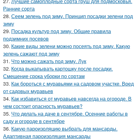
27.
Лучшие самоплодные сорта груш для подмосковья.
Ранние сорта
28.
Сеем зелень под зиму. Принцип посадки зелени под
зиму
29.
Посадка культур под зиму. Общие правила
подзимних посевов
30.
Какие виды зелени можно посеять под зиму. Какую
зелень сажают под зиму
31.
Что можно сажать под зиму. Лук
32.
Когда выкапывать картошку после посадки.
Смещение срока уборки по сортам
33.
Как бороться с муравьями на садовом участке. Вред
от садовых муравьев
34.
Как избавиться от муравьев навсегда на огороде. В
чем состоит опасность муравьев?
35.
Что делать на даче в сентябре. Осенние работы в
саду и огороде в сентябре
36.
Какую пароизоляцию выбрать для мансарды.
Адаптивная пароизоляция мансарды