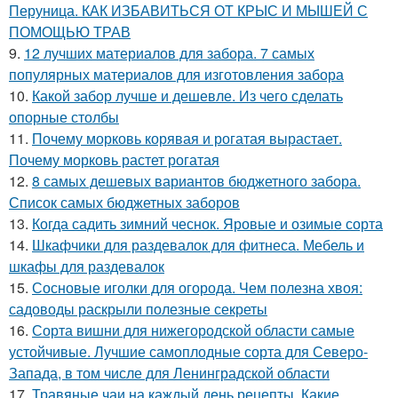
Перуница. КАК ИЗБАВИТЬСЯ ОТ КРЫС И МЫШЕЙ С
ПОМОЩЬЮ ТРАВ
9.
12 лучших материалов для забора. 7 самых
популярных материалов для изготовления забора
10.
Какой забор лучше и дешевле. Из чего сделать
опорные столбы
11.
Почему морковь корявая и рогатая вырастает.
Почему морковь растет рогатая
12.
8 самых дешевых вариантов бюджетного забора.
Список самых бюджетных заборов
13.
Когда садить зимний чеснок. Яровые и озимые сорта
14.
Шкафчики для раздевалок для фитнеса. Мебель и
шкафы для раздевалок
15.
Сосновые иголки для огорода. Чем полезна хвоя:
садоводы раскрыли полезные секреты
16.
Сорта вишни для нижегородской области самые
устойчивые. Лучшие самоплодные сорта для Северо-
Запада, в том числе для Ленинградской области
17.
Травяные чаи на каждый день рецепты. Какие