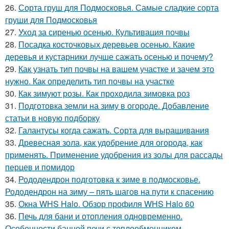
26.
Сорта груш для Подмосковья. Самые сладкие сорта
груши для Подмосковья
27.
Уход за сиренью осенью. Культивация почвы
28.
Посадка косточковых деревьев осенью. Какие
деревья и кустарники лучше сажать осенью и почему?
29.
Как узнать тип почвы на вашем участке и зачем это
нужно. Как определить тип почвы на участке
30.
Как зимуют розы. Как проходила зимовка роз
31.
Подготовка земли на зиму в огороде. Добавление
статьи в новую подборку
32.
Галантусы когда сажать. Сорта для выращивания
33.
Древесная зола, как удобрение для огорода, как
применять. Применение удобрения из золы для рассады
перцев и помидор
34.
Рододендрон подготовка к зиме в подмосковье.
Рододендрон на зиму – пять шагов на пути к спасению
35.
Окна WHS Halo. Обзор профиля WHS Halo 60
36.
Печь для бани и отопления одновременно.
Особенности банной печи с теплообменником