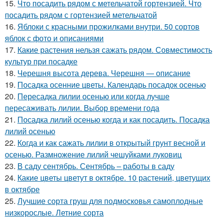
15.
Что посадить рядом с метельчатой гортензией. Что
посадить рядом с гортензией метельчатой
16.
Яблоки с красными прожилками внутри. 50 сортов
яблок с фото и описаниями
17.
Какие растения нельзя сажать рядом. Совместимость
культур при посадке
18.
Черешня высота дерева. Черешня — описание
19.
Посадка осенние цветы. Календарь посадок осенью
20.
Пересадка лилии осенью или когда лучше
пересаживать лилии. Выбор времени года
21.
Посадка лилий осенью когда и как посадить. Посадка
лилий осенью
22.
Когда и как сажать лилии в открытый грунт весной и
осенью. Размножение лилий чешуйками луковиц
23.
В саду сентябрь. Сентябрь – работы в саду
24.
Какие цветы цветут в октябре. 10 растений, цветущих
в октябре
25.
Лучшие сорта груш для подмосковья самоплодные
низкорослые. Летние сорта