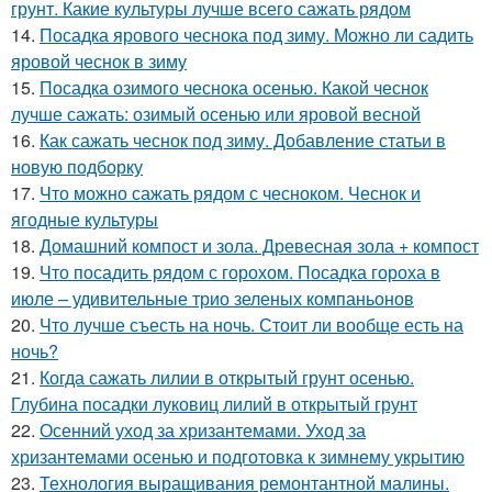
грунт. Какие культуры лучше всего сажать рядом
14.
Посадка ярового чеснока под зиму. Можно ли садить
яровой чеснок в зиму
15.
Посадка озимого чеснока осенью. Какой чеснок
лучше сажать: озимый осенью или яровой весной
16.
Как сажать чеснок под зиму. Добавление статьи в
новую подборку
17.
Что можно сажать рядом с чесноком. Чеснок и
ягодные культуры
18.
Домашний компост и зола. Древесная зола + компост
19.
Что посадить рядом с горохом. Посадка гороха в
июле – удивительные трио зеленых компаньонов
20.
Что лучше съесть на ночь. Стоит ли вообще есть на
ночь?
21.
Когда сажать лилии в открытый грунт осенью.
Глубина посадки луковиц лилий в открытый грунт
22.
Осенний уход за хризантемами. Уход за
хризантемами осенью и подготовка к зимнему укрытию
23.
Технология выращивания ремонтантной малины.