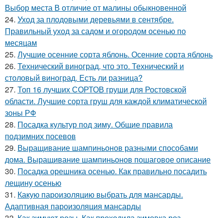
Выбор места В отличие от малины обыкновенной
24.
Уход за плодовыми деревьями в сентябре.
Правильный уход за садом и огородом осенью по
месяцам
25.
Лучшие осенние сорта яблонь. Осенние сорта яблонь
26.
Технический виноград, что это. Технический и
столовый виноград. Есть ли разница?
27.
Топ 16 лучших СОРТОВ груши для Ростовской
области. Лучшие сорта груш для каждой климатической
зоны РФ
28.
Посадка культур под зиму. Общие правила
подзимних посевов
29.
Выращивание шампиньонов разными способами
дома. Выращивание шампиньонов пошаговое описание
30.
Посадка орешника осенью. Как правильно посадить
лещину осенью
31.
Какую пароизоляцию выбрать для мансарды.
Адаптивная пароизоляция мансарды
32.
Как зимуют розы. Как проходила зимовка роз