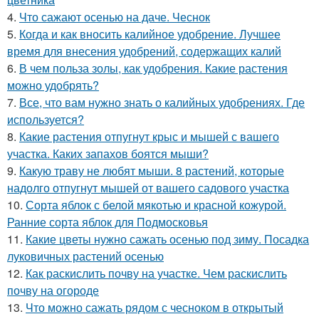
4.
Что сажают осенью на даче. Чеснок
5.
Когда и как вносить калийное удобрение. Лучшее
время для внесения удобрений, содержащих калий
6.
В чем польза золы, как удобрения. Какие растения
можно удобрять?
7.
Все, что вам нужно знать о калийных удобрениях. Где
используется?
8.
Какие растения отпугнут крыс и мышей с вашего
участка. Каких запахов боятся мыши?
9.
Какую траву не любят мыши. 8 растений, которые
надолго отпугнут мышей от вашего садового участка
10.
Сорта яблок с белой мякотью и красной кожурой.
Ранние сорта яблок для Подмосковья
11.
Какие цветы нужно сажать осенью под зиму. Посадка
луковичных растений осенью
12.
Как раскислить почву на участке. Чем раскислить
почву на огороде
13.
Что можно сажать рядом с чесноком в открытый