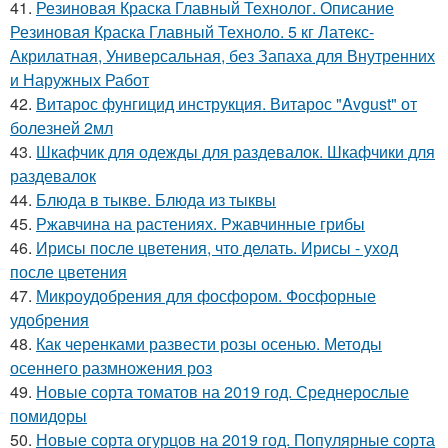
41.
Резиновая Краска Главный Технолог. Описание
Резиновая Краска Главный Техноло. 5 кг Латекс-
Акрилатная, Универсальная, без Запаха для Внутренних
и Наружных Работ
42.
Витарос фунгицид инструкция. Витарос "Avgust" от
болезней 2мл
43.
Шкафчик для одежды для раздевалок. Шкафчики для
раздевалок
44.
Блюда в тыкве. Блюда из тыквы
45.
Ржавчина на растениях. Ржавчинные грибы
46.
Ирисы после цветения, что делать. Ирисы - уход
после цветения
47.
Микроудобрения для фосфором. Фосфорные
удобрения
48.
Как черенками развести розы осенью. Методы
осеннего размножения роз
49.
Новые сорта томатов на 2019 год. Среднерослые
помидоры
50.
Новые сорта огурцов на 2019 год. Популярные сорта