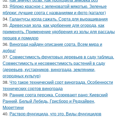
33.
Яблоко красное с зеленоватой мякотью. Зеленые
яблоки: лучшие сорта с названиями и фото (каталог)
34.
Галантусы когда сажать. Сорта для выращивания
35.
Древесная зола, как удобрение для огорода, как
применять. Применение удобрения из золы для рассады
перцев и помидор
36.
Виноград найден описание сорта. Всем мира и
добра!
37.
Совместимость фруктовых деревьев в саду таблица.
Совместимость и несовместимость растений в саду
(деревьев, кустарников, винограда, земляники,
огородных культур)
38.
Что такое технический сорт винограда. Особенности
технических сортов винограда
39.
Ранние сорта персика. Созревают рано: Киевский
Ранний, Белый Лебедь, Грисборо и Редхайвен,
Мореттини
40.
Раствор фунгицида, что это. Виды фунгицидов