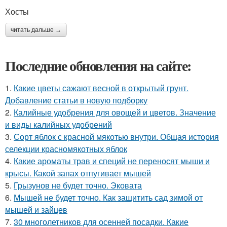
Хосты
читать дальше →
Последние обновления на сайте:
1.
Какие цветы сажают весной в открытый грунт.
Добавление статьи в новую подборку
2.
Калийные удобрения для овощей и цветов. Значение
и виды калийных удобрений
3.
Сорт яблок с красной мякотью внутри. Общая история
селекции красномякотных яблок
4.
Какие ароматы трав и специй не переносят мыши и
крысы. Какой запах отпугивает мышей
5.
Грызунов не будет точно. Эковата
6.
Мышей не будет точно. Как защитить сад зимой от
мышей и зайцев
7.
30 многолетников для осенней посадки. Какие