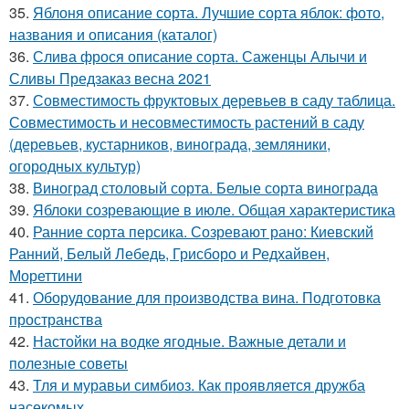
35.
Яблоня описание сорта. Лучшие сорта яблок: фото,
названия и описания (каталог)
36.
Слива фрося описание сорта. Саженцы Алычи и
Сливы Предзаказ весна 2021
37.
Совместимость фруктовых деревьев в саду таблица.
Совместимость и несовместимость растений в саду
(деревьев, кустарников, винограда, земляники,
огородных культур)
38.
Виноград столовый сорта. Белые сорта винограда
39.
Яблоки созревающие в июле. Общая характеристика
40.
Ранние сорта персика. Созревают рано: Киевский
Ранний, Белый Лебедь, Грисборо и Редхайвен,
Мореттини
41.
Оборудование для производства вина. Подготовка
пространства
42.
Настойки на водке ягодные. Важные детали и
полезные советы
43.
Тля и муравьи симбиоз. Как проявляется дружба
насекомых