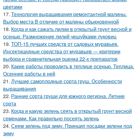
цветами
17.
Технология выращивания ремонтантной малины.
Выбор места В отличие от малины обыкновенной
18.
Когда и как сажать лилии в открытый грунт весной и
осенью. Размножение лилий чешуйками луковиц
19.
ТОП-15 лучших средств от садовых муравьев.
Инсектицидные средства от муравьев — критерии
выбора и сравнительная оценка 22-х препаратов
20.
Какие работы проводить в теплице осенью. Теплица.
Осенние работы в ней
21.
Лучшие самоплодные сорта груш. Особенности
выращивания
22.
Ранние сорта груши для южного региона. Летние
сорта
23.
Когда и какую зелень сеять в открытый грунт весной
семенами. Как правильно посеять зелень
24.
Сеем зелень под зиму. Принцип посадки зелени под
зиму