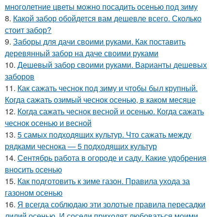
многолетние цветы можно посадить осенью под зиму
8.
Какой забор обойдется вам дешевле всего. Сколько
стоит забор?
9.
Заборы для дачи своими руками. Как поставить
деревянный забор на даче своими руками
10.
Дешевый забор своими руками. Варианты дешевых
заборов
11.
Как сажать чеснок под зиму и чтобы был крупный.
Когда сажать озимый чеснок осенью, в каком месяце
12.
Когда сажать чеснок весной и осенью. Когда сажать
чеснок осенью и весной
13.
5 самых подходящих культур. Что сажать между
рядками чеснока — 5 подходящих культур
14.
Сентябрь работа в огороде и саду. Какие удобрения
вносить осенью
15.
Как подготовить к зиме газон. Правила ухода за
газоном осенью
16.
Я всегда соблюдаю эти золотые правила пересадки
лилий осенью. И соседи приходят любоваться моими