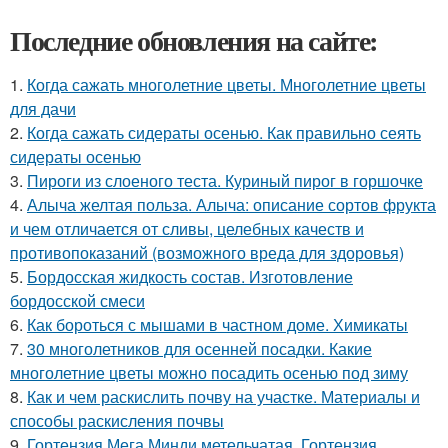
Последние обновления на сайте:
1.
Когда сажать многолетние цветы. Многолетние цветы
для дачи
2.
Когда сажать сидераты осенью. Как правильно сеять
сидераты осенью
3.
Пироги из слоеного теста. Куриный пирог в горшочке
4.
Алыча желтая польза. Алыча: описание сортов фрукта
и чем отличается от сливы, целебных качеств и
противопоказаний (возможного вреда для здоровья)
5.
Бордосская жидкость состав. Изготовление
бордосской смеси
6.
Как бороться с мышами в частном доме. Химикаты
7.
30 многолетников для осенней посадки. Какие
многолетние цветы можно посадить осенью под зиму
8.
Как и чем раскислить почву на участке. Материалы и
способы раскисления почвы
9.
Гортензия Мега Минди метельчатая. Гортензия