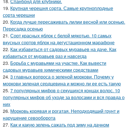
18.
Спанбонд для клубники.
19.
Крупная черешня сорта. Самые крупноплодные
сорта черешни
20.
Когда лучше пересаживать лилии весной или осенью.
Пересадка осенью
21.
Сорт красных яблок с белой мякотью. 10 самых
вкусных сортов яблок на дегустационном марафоне
22.
Как избавиться от садовых муравьев на даче. Как
избавиться от муравьев раз и навсегда
23.
Борьба с муравьями на участке. Как вывести
садовых муравьев химическими средствами
24.
3 главных вопроса о зеленой моркови. Почему у
моркови зеленая сердцевина и можно ли ее есть такую
25.
7 популярных мифов о секущихся концах волос. 10
популярных мифов об уходе за волосами и вся правда о
них
26.
Морковь корявая и рогатая. Неподходящий грунт и
нарушение севооборота
27.
Как и какую зелень сажать под зиму на дачном