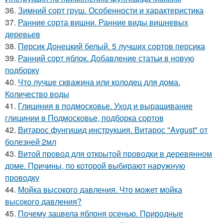
36.
Зимний сорт груш. Особенности и характеристика
37.
Ранние сорта вишни. Ранние виды вишневых
деревьев
38.
Персик Донецкий белый. 5 лучших сортов персика
39.
Ранний сорт яблок. Добавление статьи в новую
подборку
40.
Что лучше скважина или колодец для дома.
Количество воды
41.
Глициния в подмосковье. Уход и выращивание
глицинии в Подмосковье, подборка сортов
42.
Витарос фунгицид инструкция. Витарос "Avgust" от
болезней 2мл
43.
Витой провод для открытой проводки в деревянном
доме. Причины, по которой выбирают наружную
проводку
44.
Мойка высокого давления. Что может мойка
высокого давления?
45.
Почему зацвела яблоня осенью. Природные