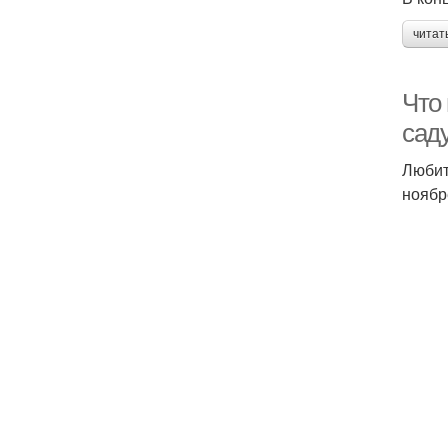
читат
Что 
сад
Любит
ноябр