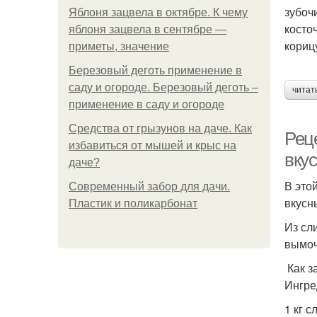
зубоч
Яблоня зацвела в октябре. К чему
косто
яблоня зацвела в сентябре —
корицу
приметы, значение
Березовый деготь применение в
саду и огороде. Березовый деготь –
читат
применение в саду и огороде
Средства от грызунов на даче. Как
Реце
избавиться от мышей и крыс на
вку
даче?
В это
Современный забор для дачи.
вкусн
Пластик и поликарбонат
Из сл
вымоч
Как з
Ингре
1 кг с