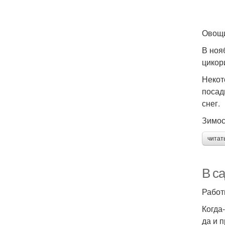
Овощи
В ноя
цикор
Некот
посад
снег.
Зимос
читат
В са
Работ
Когда-
да и 