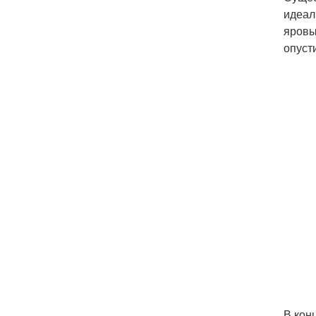
идеал
яровы
опусти
В кон