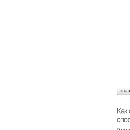
читат
Как
спо