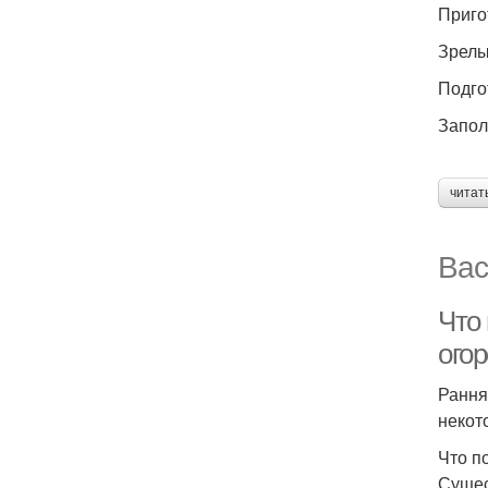
Приго
Зрелы
Подго
Запол
читат
Вас
Что 
огор
Рання
некот
Что п
Сущес