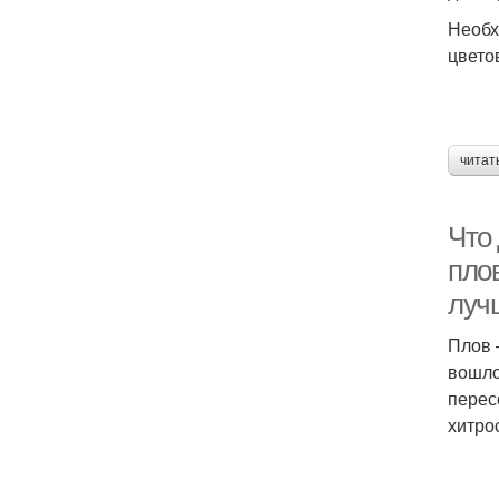
Необх
цвето
читат
Что 
пло
луч
Плов 
вошло
перес
хитро