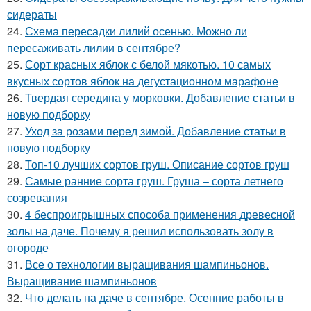
сидераты
24.
Схема пересадки лилий осенью. Можно ли
пересаживать лилии в сентябре?
25.
Сорт красных яблок с белой мякотью. 10 самых
вкусных сортов яблок на дегустационном марафоне
26.
Твердая середина у морковки. Добавление статьи в
новую подборку
27.
Уход за розами перед зимой. Добавление статьи в
новую подборку
28.
Топ-10 лучших сортов груш. Описание сортов груш
29.
Самые ранние сорта груш. Груша – сорта летнего
созревания
30.
4 беспроигрышных способа применения древесной
золы на даче. Почему я решил использовать золу в
огороде
31.
Все о технологии выращивания шампиньонов.
Выращивание шампиньонов
32.
Что делать на даче в сентябре. Осенние работы в