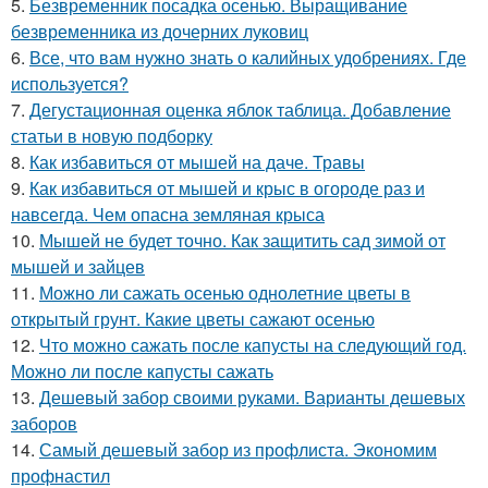
5.
Безвременник посадка осенью. Выращивание
безвременника из дочерних луковиц
6.
Все, что вам нужно знать о калийных удобрениях. Где
используется?
7.
Дегустационная оценка яблок таблица. Добавление
статьи в новую подборку
8.
Как избавиться от мышей на даче. Травы
9.
Как избавиться от мышей и крыс в огороде раз и
навсегда. Чем опасна земляная крыса
10.
Мышей не будет точно. Как защитить сад зимой от
мышей и зайцев
11.
Можно ли сажать осенью однолетние цветы в
открытый грунт. Какие цветы сажают осенью
12.
Что можно сажать после капусты на следующий год.
Можно ли после капусты сажать
13.
Дешевый забор своими руками. Варианты дешевых
заборов
14.
Самый дешевый забор из профлиста. Экономим
профнастил