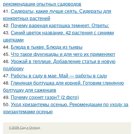
рекомендации опытных садоводов
41.
Сидераты, какие лучше сеять. Сидераты для
конкретных растений
42.
Почему вареная картошка темнеет. Ответы:
43.
Синий цветок название. 42 растения с синими
цветками
44.
Блюда в тыкве. Блюда из тыквы
45.
Что такое фунгициды и для чего их применяют
46.
Урожай в теплице. Добавление статьи в новую
подборку
47.
Работы в саду в мае. Май — работы в саду
48.
Глиняная болтушка для корней. Готовим глиняную
болтушку для саженцев
49.
Почему сохнет газон? (2 фото)
50.
Уход хризантемы осенью. Рекомендации по уходу за
хризантемами осенью
© 2026 Сад и Огород