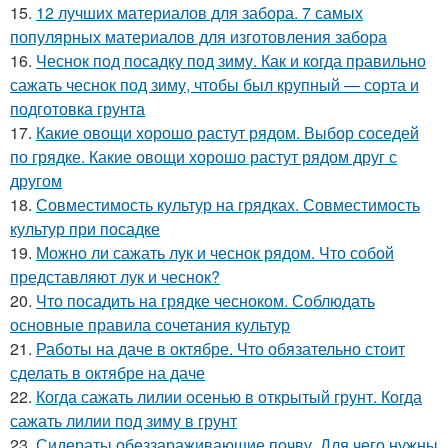
15.
12 лучших материалов для забора. 7 самых
популярных материалов для изготовления забора
16.
Чеснок под посадку под зиму. Как и когда правильно
сажать чеснок под зиму, чтобы был крупный — сорта и
подготовка грунта
17.
Какие овощи хорошо растут рядом. Выбор соседей
по грядке. Какие овощи хорошо растут рядом друг с
другом
18.
Совместимость культур на грядках. Совместимость
культур при посадке
19.
Можно ли сажать лук и чеснок рядом. Что собой
представляют лук и чеснок?
20.
Что посадить на грядке чесноком. Соблюдать
основные правила сочетания культур
21.
Работы на даче в октябре. Что обязательно стоит
сделать в октябре на даче
22.
Когда сажать лилии осенью в открытый грунт. Когда
сажать лилии под зиму в грунт
23.
Сидераты обеззараживающие почву. Для чего нужны