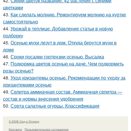
42.
Синий цветок название. 42 растения с синими
цветками
43.
Как сделать молнию. Ремонтируем молнию на куртке
самостоятельно
44.
Урожай в теплице. Добавление статьи в новую
подборку
45.
Осенью мухи лезут в дом. Откуда берутся мухи в
доме
46.
Сроки посадки гортензии осенью. Высадка
47.
Подкормка цветов осенью на даче. Чем подкормить
розы осенью?
48.
Уход хризантемы осенью. Рекомендации по уходу за
хризантемами осенью
49.
Селитра аммиачная состав. Аммиачная селитра —
состав и нормы внесения удобрения
50.
Сорта салатные огурцы. Классификация
© 2026 Сад и Огород
Контакты
Пользовательское соглашение