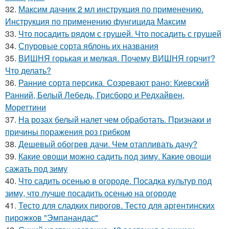
32.
Максим дачник 2 мл инструкция по применению.
Инструкция по применению фунгицида Максим
33.
Что посадить рядом с грушей. Что посадить с грушей
34.
Спуровые сорта яблонь их названия
35.
ВИШНЯ горькая и мелкая. Почему ВИШНЯ горчит?
Что делать?
36.
Ранние сорта персика. Созревают рано: Киевский
Ранний, Белый Лебедь, Грисборо и Редхайвен,
Мореттини
37.
На розах белый налет чем обработать. Признаки и
причины поражения роз грибком
38.
Дешевый обогрев дачи. Чем отапливать дачу?
39.
Какие овощи можно садить под зиму. Какие овощи
сажать под зиму
40.
Что садить осенью в огороде. Посадка культур под
зиму, что лучше посадить осенью на огороде
41.
Тесто для сладких пирогов. Тесто для аргентинских
пирожков "Эмпанандас"