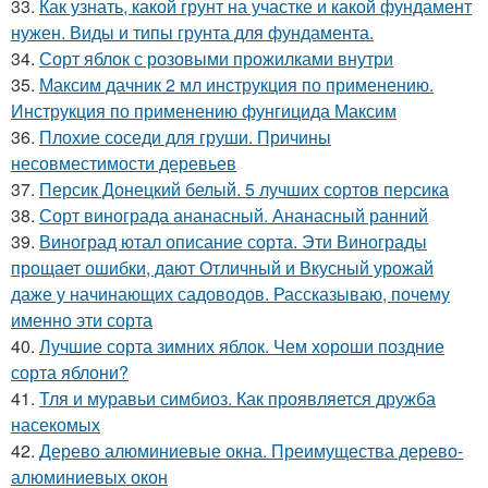
33.
Как узнать, какой грунт на участке и какой фундамент
нужен. Виды и типы грунта для фундамента.
34.
Сорт яблок с розовыми прожилками внутри
35.
Максим дачник 2 мл инструкция по применению.
Инструкция по применению фунгицида Максим
36.
Плохие соседи для груши. Причины
несовместимости деревьев
37.
Персик Донецкий белый. 5 лучших сортов персика
38.
Сорт винограда ананасный. Ананасный ранний
39.
Виноград ютал описание сорта. Эти Винограды
прощает ошибки, дают Отличный и Вкусный урожай
даже у начинающих садоводов. Рассказываю, почему
именно эти сорта
40.
Лучшие сорта зимних яблок. Чем хороши поздние
сорта яблони?
41.
Тля и муравьи симбиоз. Как проявляется дружба
насекомых
42.
Дерево алюминиевые окна. Преимущества дерево-
алюминиевых окон