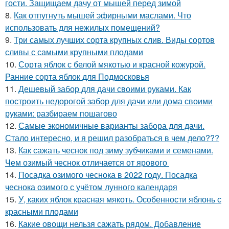
гости. Защищаем дачу от мышей перед зимой
8.
Как отпугнуть мышей эфирными маслами. Что
использовать для нежилых помещений?
9.
Три самых лучших сорта крупных слив. Виды сортов
сливы с самыми крупными плодами
10.
Сорта яблок с белой мякотью и красной кожурой.
Ранние сорта яблок для Подмосковья
11.
Дешевый забор для дачи своими руками. Как
построить недорогой забор для дачи или дома своими
руками: разбираем пошагово
12.
Самые экономичные варианты забора для дачи.
Стало интересно, и я решил разобраться в чем дело???
13.
Как сажать чеснок под зиму зубчиками и семенами.
Чем озимый чеснок отличается от ярового
14.
Посадка озимого чеснока в 2022 году. Посадка
чеснока озимого с учётом лунного календаря
15.
У, каких яблок красная мякоть. Особенности яблонь с
красными плодами
16.
Какие овощи нельзя сажать рядом. Добавление