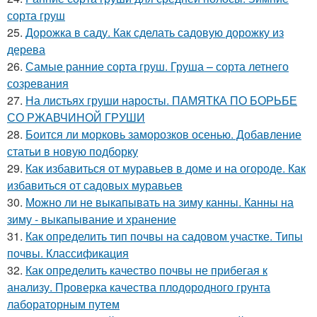
сорта груш
25.
Дорожка в саду. Как сделать садовую дорожку из
дерева
26.
Самые ранние сорта груш. Груша – сорта летнего
созревания
27.
На листьях груши наросты. ПАМЯТКА ПО БОРЬБЕ
СО РЖАВЧИНОЙ ГРУШИ
28.
Боится ли морковь заморозков осенью. Добавление
статьи в новую подборку
29.
Как избавиться от муравьев в доме и на огороде. Как
избавиться от садовых муравьев
30.
Можно ли не выкапывать на зиму канны. Канны на
зиму - выкапывание и хранение
31.
Как определить тип почвы на садовом участке. Типы
почвы. Классификация
32.
Как определить качество почвы не прибегая к
анализу. Проверка качества плодородного грунта
лабораторным путем