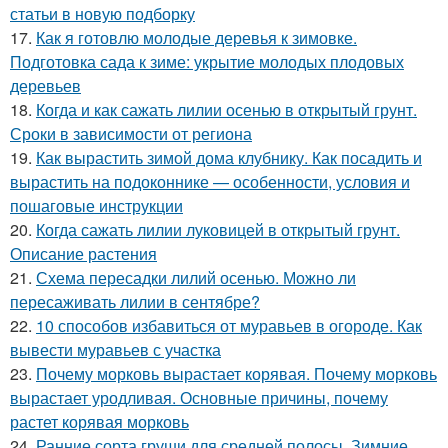
статьи в новую подборку
17.
Как я готовлю молодые деревья к зимовке.
Подготовка сада к зиме: укрытие молодых плодовых
деревьев
18.
Когда и как сажать лилии осенью в открытый грунт.
Сроки в зависимости от региона
19.
Как вырастить зимой дома клубнику. Как посадить и
вырастить на подоконнике — особенности, условия и
пошаговые инструкции
20.
Когда сажать лилии луковицей в открытый грунт.
Описание растения
21.
Схема пересадки лилий осенью. Можно ли
пересаживать лилии в сентябре?
22.
10 способов избавиться от муравьев в огороде. Как
вывести муравьев с участка
23.
Почему морковь вырастает корявая. Почему морковь
вырастает уродливая. Основные причины, почему
растет корявая морковь
24.
Ранние сорта груши для средней полосы. Зимние