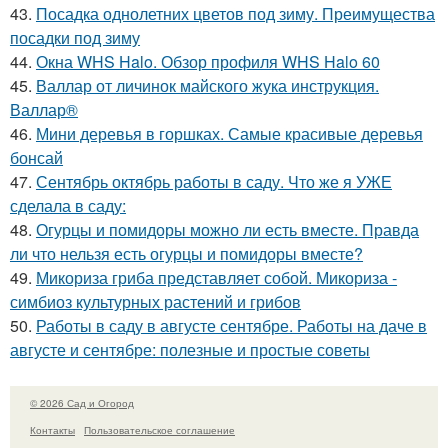
43.
Посадка однолетних цветов под зиму. Преимущества
посадки под зиму
44.
Окна WHS Halo. Обзор профиля WHS Halo 60
45.
Валлар от личинок майского жука инструкция.
Валлар®
46.
Мини деревья в горшках. Самые красивые деревья
бонсай
47.
Сентябрь октябрь работы в саду. Что же я УЖЕ
сделала в саду:
48.
Огурцы и помидоры можно ли есть вместе. Правда
ли что нельзя есть огурцы и помидоры вместе?
49.
Микориза гриба представляет собой. Микориза -
симбиоз культурных растений и грибов
50.
Работы в саду в августе сентябре. Работы на даче в
августе и сентябре: полезные и простые советы
© 2026 Сад и Огород
Контакты
Пользовательское соглашение