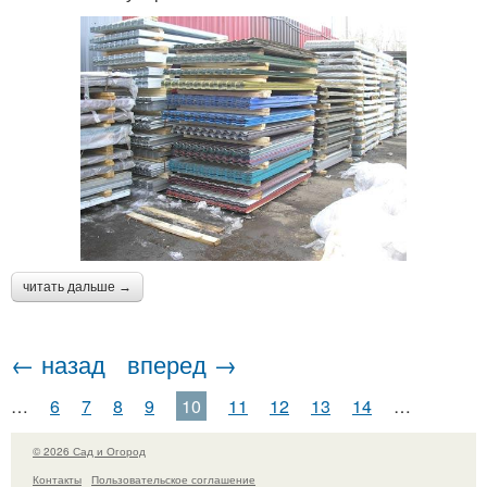
читать дальше →
← назад
вперед →
…
6
7
8
9
10
11
12
13
14
…
© 2026 Сад и Огород
Контакты
Пользовательское соглашение