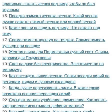
правильно сажать чеснок под зиму, чтобы он был
крупным
15.
Посадка озимого чеснока осенью. Какой чеснок
лучше сажать: озимый осенью или яровой весной
16.
Какие овощи посадить под зиму. Что сажают под
зиму
17.
Совместимость культур на грядках. Совместимость
культур при посадке
18.
Желтая слива для Подмосковья лучший сорт. Сливы-
карлики для Подмосковья
19.
Свет на даче без электричества. Электричество по
минимуму
20.
Как рассадить лилии осенью. Сроки посадки лилий по
регионам, видам и лунному календарю
21.
Когда лучше пересаживать лилии. В какие сроки
возможна осенняя пересадка лилий
22.
Сульфат магния удобрение применение. Как понять,
что растение испытывает дефицит магния?
23.
Как грибы подготовить. Как замачивать грибы