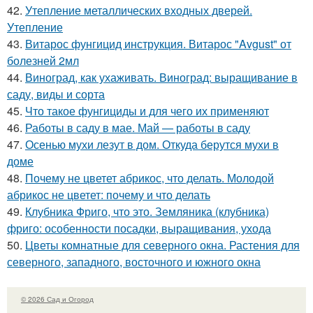
42.
Утепление металлических входных дверей.
Утепление
43.
Витарос фунгицид инструкция. Витарос "Avgust" от
болезней 2мл
44.
Виноград, как ухаживать. Виноград: выращивание в
саду, виды и сорта
45.
Что такое фунгициды и для чего их применяют
46.
Работы в саду в мае. Май — работы в саду
47.
Осенью мухи лезут в дом. Откуда берутся мухи в
доме
48.
Почему не цветет абрикос, что делать. Молодой
абрикос не цветет: почему и что делать
49.
Клубника Фриго, что это. Земляника (клубника)
фриго: особенности посадки, выращивания, ухода
50.
Цветы комнатные для северного окна. Растения для
северного, западного, восточного и южного окна
© 2026 Сад и Огород