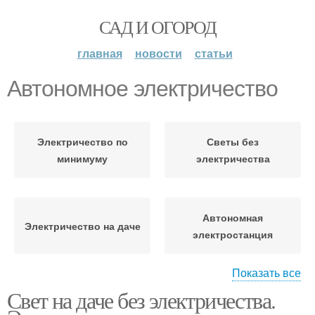
САД И ОГОРОД
главная
новости
статьи
Автономное электричество
Электричество по
Светы без
минимуму
электричества
Автономная
Электричество на даче
электростанция
Показать все
Свет на даче без электричества.
Освещение без
Электричество из
электричества
земли