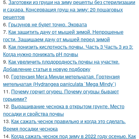
5.
Заготовки из груши на зиму рецепты без стерилизации
и сахара. Консервация груш на зиму: 20 пошаговых
рецептов
6.
Грызунов не будет точно. Эковата
7.
Как защитить дачу от мышей зимой. Непрошеные
гости. Защищаем дачу от мышей перед зимой
8.
Как понизить кислотность почвы. Часть 3 Часть 3 из 3:
Когда нужно понижать рН почвы
9.
Как увеличить плодородность почвы на участке.
Добавление статьи в новую подборку
10.
Гортензия Мега Минди метельчатая. Гортензия
метельчатая (Hydrangea paniculata `Mega Mindy`)
11.
Почему горчит огурец. Почему огурцы бывают
горькими?
12.
Выращивание чеснока в открытом грунте. Место
посадки и свойства почвы
13.
Как сажать чеснок правильно и когда это сделать.
Время посадки чеснока
14.
Когда сажать чеснок под зиму в 2022 году осенью. Как