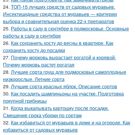
24.
ТОП-15 лучших средств от садовых муравьев.
Инсектицидные средства от муравьев — критерии
выбора и сравнительная оценка 22-х препаратов
25.
Работы в саду в сентябре в подмосковье. Основные
работы в саду в сентябре
26.
Как сохранить хосту до весны в квартире. Как
сохранить хосту до посадки
27.
Почему морковь вырастает рогатой и корявой.
Почему морковь растет рогатая
28.
Лучшие сорта груш для подмосковья самоплодные
низкорослые. Летние сорта
29.
Лучшие сорта красных яблок. Описание сортов
30.
Как посадить шампиньоны на участке. Подготовка
покупной грибницы
31.
Когда выкапывать картошку после посадки.
Смещение срока уборки по сортам
32.
Как избавиться от муравьев в доме и на огороде. Как
избавиться от садовых муравьев