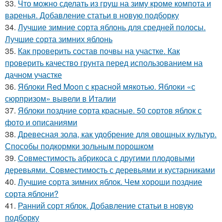
33.
Что можно сделать из груш на зиму кроме компота и
варенья. Добавление статьи в новую подборку
34.
Лучшие зимние сорта яблонь для средней полосы.
Лучшие сорта зимних яблонь
35.
Как проверить состав почвы на участке. Как
проверить качество грунта перед использованием на
дачном участке
36.
Яблоки Red Moon с красной мякотью. Яблоки «с
сюрпризом» вывели в Италии
37.
Яблоки поздние сорта красные. 50 сортов яблок с
фото и описаниями
38.
Древесная зола, как удобрение для овощных культур.
Способы подкормки зольным порошком
39.
Совместимость абрикоса с другими плодовыми
деревьями. Совместимость с деревьями и кустарниками
40.
Лучшие сорта зимних яблок. Чем хороши поздние
сорта яблони?
41.
Ранний сорт яблок. Добавление статьи в новую
подборку