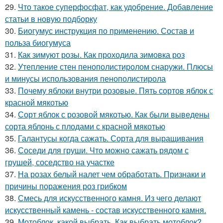
29.
Что такое суперфосфат, как удобрение. Добавление
статьи в новую подборку
30.
Биогумус инструкция по применению. Состав и
польза биогумуса
31.
Как зимуют розы. Как проходила зимовка роз
32.
Утепление стен пенополистиролом снаружи. Плюсы
и минусы использования пенополистирола
33.
Почему яблоки внутри розовые. Пять сортов яблок с
красной мякотью
34.
Сорт яблок с розовой мякотью. Как были выведены
сорта яблонь с плодами с красной мякотью
35.
Галантусы когда сажать. Сорта для выращивания
36.
Соседи для груши. Что можно сажать рядом с
грушей, соседство на участке
37.
На розах белый налет чем обработать. Признаки и
причины поражения роз грибком
38.
Смесь для искусственного камня. Из чего делают
искусственный камень - состав искусственного камня.
39.
Мотоблок, какой выбрать. Как выбрать мотоблок?