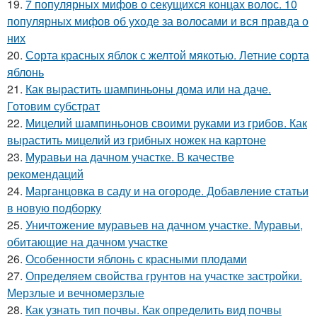
19.
7 популярных мифов о секущихся концах волос. 10
популярных мифов об уходе за волосами и вся правда о
них
20.
Сорта красных яблок с желтой мякотью. Летние сорта
яблонь
21.
Как вырастить шампиньоны дома или на даче.
Готовим субстрат
22.
Мицелий шампиньонов своими руками из грибов. Как
вырастить мицелий из грибных ножек на картоне
23.
Муравьи на дачном участке. В качестве
рекомендаций
24.
Марганцовка в саду и на огороде. Добавление статьи
в новую подборку
25.
Уничтожение муравьев на дачном участке. Муравьи,
обитающие на дачном участке
26.
Особенности яблонь с красными плодами
27.
Определяем свойства грунтов на участке застройки.
Мерзлые и вечномерзлые
28.
Как узнать тип почвы. Как определить вид почвы