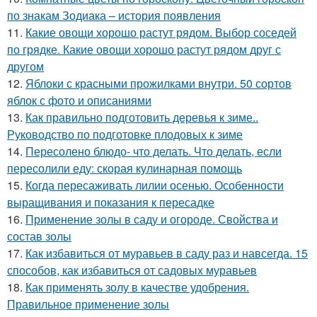
по знакам Зодиака – история появления
11.
Какие овощи хорошо растут рядом. Выбор соседей
по грядке. Какие овощи хорошо растут рядом друг с
другом
12.
Яблоки с красными прожилками внутри. 50 сортов
яблок с фото и описаниями
13.
Как правильно подготовить деревья к зиме..
Руководство по подготовке плодовых к зиме
14.
Пересолено блюдо- что делать. Что делать, если
пересолили еду: скорая кулинарная помощь
15.
Когда пересаживать лилии осенью. Особенности
выращивания и показания к пересадке
16.
Применение золы в саду и огороде. Свойства и
состав золы
17.
Как избавиться от муравьев в саду раз и навсегда. 15
способов, как избавиться от садовых муравьев
18.
Как применять золу в качестве удобрения.
Правильное применение золы