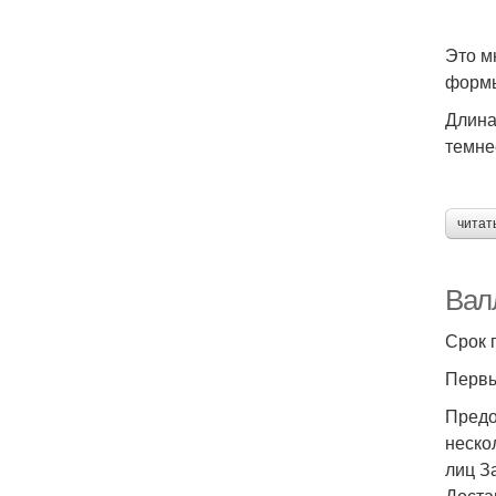
Это м
формы
Длина
темне
читат
Вал
Срок г
Первы
Предо
неско
лиц З
Доста