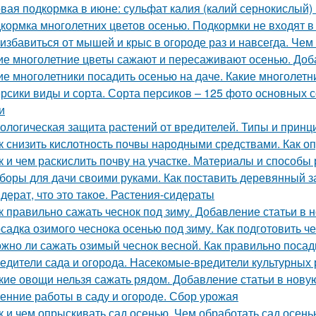
вая подкормка в июне: сульфат калия (калий сернокислый) 
кормка многолетних цветов осенью. Подкормки не входят в
 избавиться от мышей и крыс в огороде раз и навсегда. Че
ие многолетние цветы сажают и пересаживают осенью. Доб
ие многолетники посадить осенью на даче. Какие многолетн
рсики виды и сорта. Сорта персиков – 125 фото основных 
и
ологическая защита растений от вредителей. Типы и прин
к снизить кислотность почвы народными средствами. Как о
к и чем раскислить почву на участке. Материалы и способы
боры для дачи своими руками. Как поставить деревянный з
дерат, что это такое. Растения-сидераты
к правильно сажать чеснок под зиму. Добавление статьи в 
садка озимого чеснока осенью под зиму. Как подготовить ч
жно ли сажать озимый чеснок весной. Как правильно посад
едители сада и огорода. Насекомые-вредители культурных 
кие овощи нельзя сажать рядом. Добавление статьи в нову
енние работы в саду и огороде. Сбор урожая
к и чем опрыскивать сад осенью. Чем обработать сад осень