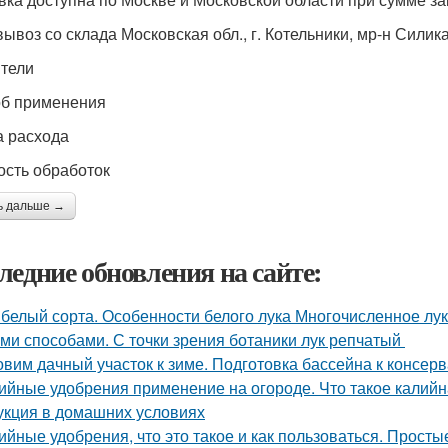
ывоз со склада Московская обл., г. Котельники, мр-н Силикат
дители
б применения
 расхода
ость обработок
ь дальше →
ледние обновления на сайте:
 белый сорта. Особенности белого лука Многочисленное л
ми способами. С точки зрения ботаники лук репчатый
овим дачный участок к зиме. Подготовка бассейна к консер
ийные удобрения применение на огороде. Что такое калийн
укция в домашних условиях
ийные удобрения, что это такое и как пользоваться. Прост