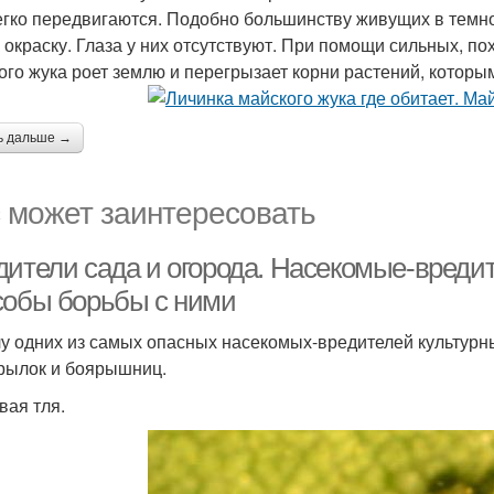
егко передвигаются. Подобно большинству живущих в темн
 окраску. Глаза у них отсутствуют. При помощи сильных, п
ого жука роет землю и перегрызает корни растений, которым
ь дальше →
 может заинтересовать
дители сада и огорода. Насекомые-вредит
собы борьбы с ними
лу одних из самых опасных насекомых-вредителей культурн
рылок и боярышниц.
вая тля.