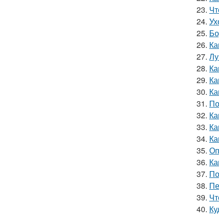
23.
Чт
24.
Ух
25.
Бо
26.
Ка
27.
Лу
28.
Ка
29.
Ка
30.
Ка
31.
По
32.
Ка
33.
Ка
34.
Ка
35.
Оп
36.
Ка
37.
По
38.
Пе
39.
Чт
40.
Ку