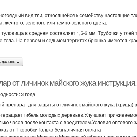
ногоядный вид тли, относящейся к семейству настоящие тл
, желтого, зеленого или темно-зеленого цвета.
 туловища в среднем составляет 1,5-2 мм. Трубочки у тлей 
е тела. На первом и седьмом тергитах брюшка имеются кра
ь дальше →
лар от личинок майского жука инструкция
одности: 3 года
й препарат для защиты от личинок майского жука (хруща) 
твращает гибель молодых деревьев.Улучшает приживаемос
лько часов после контакта с вредителем.Условия оптового 
аказ от 1 коробкиТолько безналичная оплата
вка доступна по Москве и Московской области при сумме зак