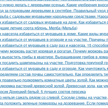
о нужно делать с деревьями осенью. Какие удобрения внос
од за плодовыми деревьями в сентябре. Правильный уход 
рьба с садовыми муравьями народными средствами. Наро
к избавиться от садовых муравьев на даче. Как избавиться 
чшие летние сорта яблонь. Мелба (Мельба)
к навсегда избавиться от муравьев в доме. Какие виды мур
к избавиться от муравьев в огороде и на участке. Причины
к избавиться от муравьев в саду раз и навсегда. 15 способо
чему морковь растет корявая и рогатая. Почему морковь ра
к вырастить грибы в квартире. Выращивание грибов в дом
к посадить шампиньоны на участке. Подготовка покупной г
к избавиться от муравьёв в саду и огороде. Как уничтожить
ределяем состав почвы самостоятельно. Как определить ти
к правильно подкормить комнатные цветы золой. Как можно
дкормка растений древесной золой. Древесная зола, как у
рсик Донецкий белый. 5 лучших сортов персика
о нельзя сажать рядом со сливой. Соседи сливы на участке
да положить зеленые помидоры на дозревание. Если помид