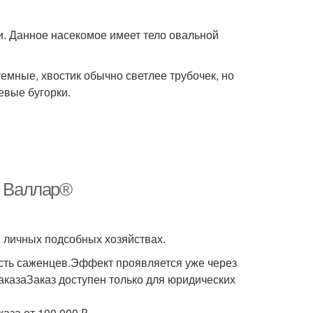
и. Данное насекомое имеет тело овальной
темные, хвостик обычно светлее трубочек, но
евые бугорки.
. Валлар®
в личных подсобных хозяйствах.
ть саженцев.Эффект проявляется уже через
заказаЗаказ доступен только для юридических
аза от 100 000 ₽