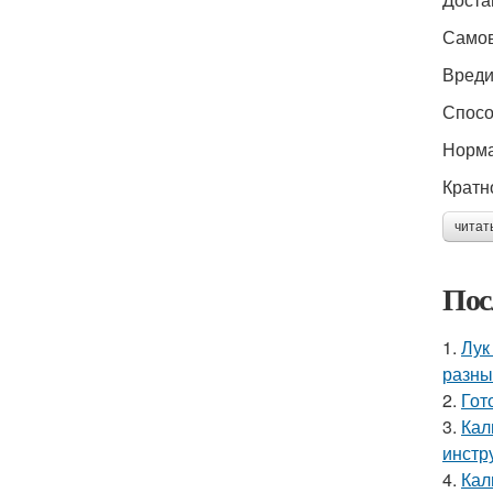
Самов
Вре
Спосо
Норма
Кратн
читат
Пос
1.
Лук
разны
2.
Гот
3.
Кал
инстр
4.
Кал