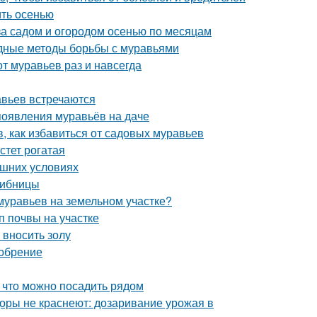
ить осенью
за садом и огородом осенью по месяцам
дные методы борьбы с муравьями
от муравьев раз и навсегда
авьев встречаются
 появления муравьёв на даче
в, как избавиться от садовых муравьев
стет рогатая
ашних условиях
рибницы
 муравьев на земельном участке?
п почвы на участке
 вносить золу
добрение
, что можно посадить рядом
оры не краснеют: дозаривание урожая в