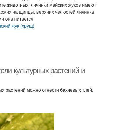
оте животных, личинки майских жуков имеют
охожих на щипцы, верхних челюстей личинка
и она питается.
ели культурных растений и
ых растений можно отнести бахчевых тлей,