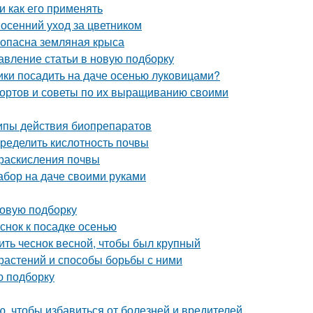
и как его применять
 осенний уход за цветником
м опасна земляная крыса
авление статьи в новую подборку
ики посадить на даче осенью луковицами?
сортов и советы по их выращиванию своими
ципы действия биопрепаратов
пределить кислотность почвы
 раскисления почвы
абор на даче своими руками
новую подборку
еснок к посадке осенью
ить чеснок весной, чтобы был крупный
растений и способы борьбы с ними
ю подборку
ю, чтобы избавиться от болезней и вредителей