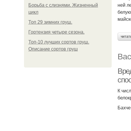
ней л
Борьба с слизнями. Жизненный
белую
цикл
майск
Топ 29 зимних груш.
Гортензия четыре сезона.
читат
Топ-10 лучших сортов груш.
Описание сортов груш
Вас
Вре
спо
К чис
белок
Бахче