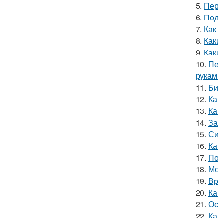
5.
Пер
6.
Под
7.
Как
8.
Как
9.
Как
10.
Пе
рукам
11.
Би
12.
Ка
13.
Ка
14.
За
15.
Си
16.
Ка
17.
По
18.
Мо
19.
Вр
20.
Ка
21.
Ос
22.
Ка