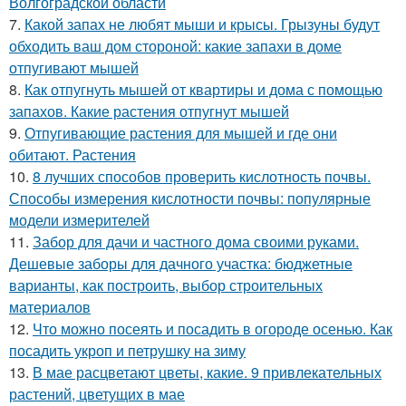
Волгоградской области
7.
Какой запах не любят мыши и крысы. Грызуны будут
обходить ваш дом стороной: какие запахи в доме
отпугивают мышей
8.
Как отпугнуть мышей от квартиры и дома с помощью
запахов. Какие растения отпугнут мышей
9.
Отпугивающие растения для мышей и где они
обитают. Растения
10.
8 лучших способов проверить кислотность почвы.
Способы измерения кислотности почвы: популярные
модели измерителей
11.
Забор для дачи и частного дома своими руками.
Дешевые заборы для дачного участка: бюджетные
варианты, как построить, выбор строительных
материалов
12.
Что можно посеять и посадить в огороде осенью. Как
посадить укроп и петрушку на зиму
13.
В мае расцветают цветы, какие. 9 привлекательных
растений, цветущих в мае