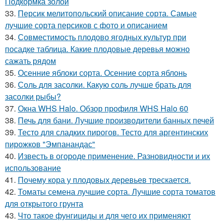
Подкормка золой
33.
Персик мелитопольский описание сорта. Самые
лучшие сорта персиков с фото и описанием
34.
Совместимость плодово ягодных культур при
посадке таблица. Какие плодовые деревья можно
сажать рядом
35.
Осенние яблоки сорта. Осенние сорта яблонь
36.
Соль для засолки. Какую соль лучше брать для
засолки рыбы?
37.
Окна WHS Halo. Обзор профиля WHS Halo 60
38.
Печь для бани. Лучшие производители банных печей
39.
Тесто для сладких пирогов. Тесто для аргентинских
пирожков "Эмпанандас"
40.
Известь в огороде применение. Разновидности и их
использование
41.
Почему кора у плодовых деревьев трескается.
42.
Томаты семена лучшие сорта. Лучшие сорта томатов
для открытого грунта
43.
Что такое фунгициды и для чего их применяют