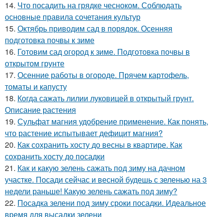
14.
Что посадить на грядке чесноком. Соблюдать
основные правила сочетания культур
15.
Октябрь приводим сад в порядок. Осенняя
подготовка почвы к зиме
16.
Готовим сад огород к зиме. Подготовка почвы в
открытом грунте
17.
Осенние работы в огороде. Прячем картофель,
томаты и капусту
18.
Когда сажать лилии луковицей в открытый грунт.
Описание растения
19.
Сульфат магния удобрение применение. Как понять,
что растение испытывает дефицит магния?
20.
Как сохранить хосту до весны в квартире. Как
сохранить хосту до посадки
21.
Как и какую зелень сажать под зиму на дачном
участке. Посади сейчас и весной будешь с зеленью на 3
недели раньше! Какую зелень сажать под зиму?
22.
Посадка зелени под зиму сроки посадки. Идеальное
время для высадки зелени