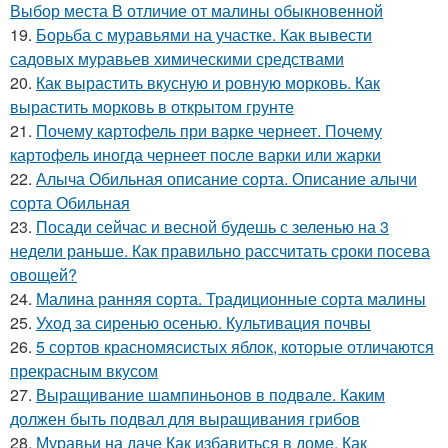
Выбор места В отличие от малины обыкновенной
19.
Борьба с муравьями на участке. Как вывести
садовых муравьев химическими средствами
20.
Как вырастить вкусную и ровную морковь. Как
вырастить морковь в открытом грунте
21.
Почему картофель при варке чернеет. Почему
картофель иногда чернеет после варки или жарки
22.
Алыча Обильная описание сорта. Описание алычи
сорта Обильная
23.
Посади сейчас и весной будешь с зеленью на 3
недели раньше. Как правильно рассчитать сроки посева
овощей?
24.
Малина ранняя сорта. Традиционные сорта малины
25.
Уход за сиренью осенью. Культивация почвы
26.
5 сортов красномясистых яблок, которые отличаются
прекрасным вкусом
27.
Выращивание шампиньонов в подвале. Каким
должен быть подвал для выращивания грибов
28.
Муравьи на даче Как избавиться в доме. Как