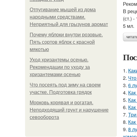
Реком
Отпугивание мышей из дома
В реце
народными средствами.
(ст.) 
Неприятный для грызунов аромат
5 мл.
Почему яблоки внутри розовые.
читат
Пять сортов яблок с красной
мякотью
Пос
Уход хризантемы осенью.
Рекомендации по уходу за
1.
Как
хризантемами осенью
2.
Что
3.
6 л
Что посеять под зиму на своем
4.
Как
участке. Подготовка грядок
5.
Как
Морковь корявая и рогатая.
6.
Как
Неподходящий грунт и нарушение
7.
Три
севооборота
8.
Как
9.
8 л
измер