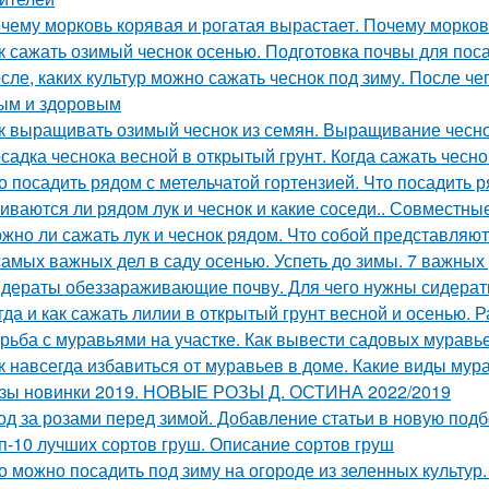
чему морковь корявая и рогатая вырастает. Почему морков
к сажать озимый чеснок осенью. Подготовка почвы для пос
сле, каких культур можно сажать чеснок под зиму. После че
ым и здоровым
к выращивать озимый чеснок из семян. Выращивание чесно
садка чеснока весной в открытый грунт. Когда сажать чесно
о посадить рядом с метельчатой гортензией. Что посадить р
иваются ли рядом лук и чеснок и какие соседи.. Совместные
жно ли сажать лук и чеснок рядом. Что собой представляют
самых важных дел в саду осенью. Успеть до зимы. 7 важных
дераты обеззараживающие почву. Для чего нужны сидера
гда и как сажать лилии в открытый грунт весной и осенью.
рьба с муравьями на участке. Как вывести садовых мурав
к навсегда избавиться от муравьев в доме. Какие виды мур
зы новинки 2019. НОВЫЕ РОЗЫ Д. ОСТИНА 2022/2019
од за розами перед зимой. Добавление статьи в новую подб
п-10 лучших сортов груш. Описание сортов груш
о можно посадить под зиму на огороде из зеленных культур.