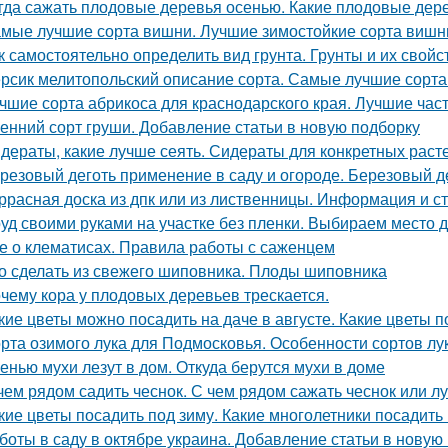
гда сажать плодовые деревья осенью. Какие плодовые дер
мые лучшие сорта вишни. Лучшие зимостойкие сорта вишн
к самостоятельно определить вид грунта. Грунты и их свойс
рсик мелитопольский описание сорта. Самые лучшие сорта
чшие сорта абрикоса для краснодарского края. Лучшие час
енний сорт груши. Добавление статьи в новую подборку
дераты, какие лучше сеять. Сидераты для конкретных раст
резовый деготь применение в саду и огороде. Березовый де
ррасная доска из дпк или из лиственницы. Информация и с
уд своими руками на участке без пленки. Выбираем место д
е о клематисах. Правила работы с саженцем
о сделать из свежего шиповника. Плоды шиповника
чему кора у плодовых деревьев трескается.
кие цветы можно посадить на даче в августе. Какие цветы п
рта озимого лука для Подмосковья. Особенности сортов лу
енью мухи лезут в дом. Откуда берутся мухи в доме
чем рядом садить чеснок. С чем рядом сажать чеснок или л
кие цветы посадить под зиму. Какие многолетники посадить
боты в саду в октябре украина. Добавление статьи в новую