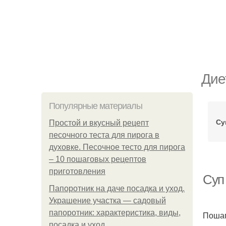
Дие
Популярные материалы
Су
Простой и вкусный рецепт
песочного теста для пирога в
духовке. Песочное тесто для пирога
– 10 пошаговых рецептов
приготовления
Суп 
Папоротник на даче посадка и уход.
Украшение участка — садовый
папоротник: характеристика, виды,
Пошаг
посадка и уход