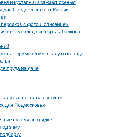
евья и кустарники сажают осенью
и для Средней полосы России
тва
 персиков с фото и описанием
тично самоплодные сорта абрикоса
ений
готь – применение в саду и огороде
татьи
ля пруда на даче
осадить и посеять в августе
ка для Подмосковья
учшие соседи по грядке
 под зиму
 подборку