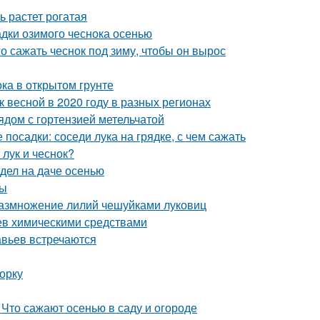
ь растет рогатая
адки озимого чеснока осенью
го сажать чеснок под зиму, чтобы он вырос
ка в открытом грунте
к весной в 2020 году в разных регионах
ядом с гортензией метельчатой
 посадки: соседи лука на грядке, с чем сажать
 лук и чеснок?
 дел на даче осенью
ты
 Размножение лилий чешуйками луковиц
ьев химическими средствами
авьев встречаются
орку
 Что сажают осенью в саду и огороде