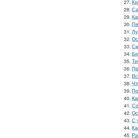
27.
Ко
28.
Са
29.
Ка
30.
Пе
31.
Лу
32.
Ос
33.
Си
34.
Бе
35.
Те
36.
Пр
37.
Вс
38.
Чт
39.
По
40.
Ка
41.
Со
42.
Ос
43.
С 
44.
Ка
45.
Ра