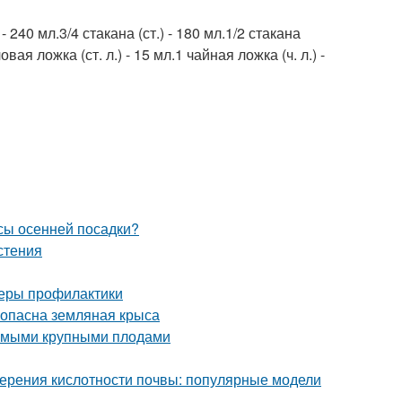
240 мл.3/4 стакана (ст.) - 180 мл.1/2 стакана
ловая ложка (ст. л.) - 15 мл.1 чайная ложка (ч. л.) -
усы осенней посадки?
стения
 меры профилактики
м опасна земляная крыса
самыми крупными плодами
мерения кислотности почвы: популярные модели