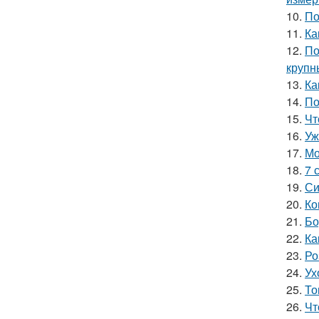
10.
По
11.
Ка
12.
По
крупн
13.
Ка
14.
По
15.
Чт
16.
Уж
17.
Мо
18.
7 
19.
Си
20.
Ко
21.
Бо
22.
Ка
23.
Ро
24.
Ух
25.
То
26.
Чт