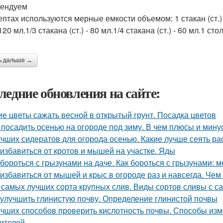
ендуем
птах используются мерные емкости объемом: 1 стакан (ст.) - 
- 120 мл.1/3 стакана (ст.) - 80 мл.1/4 стакана (ст.) - 60 мл.1 сто
ь дальше →
ледние обновления на сайте:
ие цветы сажать весной в открытый грунт. Посадка цветов
 посадить осенью на огороде под зиму. В чем плюсы и мин
учших сидератов для огорода осенью. Какие лучше сеять ра
 избавиться от кротов и мышей на участке. Яды
 бороться с грызунами на даче. Как бороться с грызунами:
 избавиться от мышей и крыс в огороде раз и навсегда. Че
 самых лучших сорта крупных слив. Виды сортов сливы с 
 улучшить глинистую почву. Определение глинистой почвы
учших способов проверить кислотность почвы. Способы из
ителей