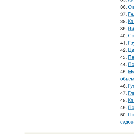
36.
Оп
37.
Га
38.
Ка
39.
Ви
40.
Со
41.
Гр
42.
Цв
43.
Пе
44.
По
45.
Му
объе
46.
Гу
47.
Гл
48.
Ка
49.
По
50.
По
садов