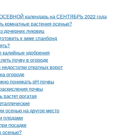
 ПОСЕВНОЙ календарь на СЕНТЯБРЬ 2022 года
ать комнатные растения осенью?
з дочерних луковиц
готовить к зиме спанбонд
рять?
ые калийные удобрения
слить почву в огороде
 недостатки откатных ворот
 на огороде
 нужно понижать рН почвы
 раскисления почвы
ь растет рогатая
еталлические
ии осенью на другое место
ми плодами
при посадке
ы осенью?