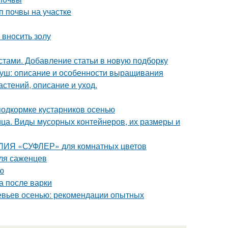
п почвы на участке
 вносить золу
стами. Добавление статьи в новую подборку
груш: описание и особенности выращивания
астений, описание и уход.
подкормке кустарников осенью
ца. Виды мусорных контейнеров, их размеры и
АЛИЯ «СУФЛЕР» для комнатных цветов
для саженцев
ю
а после варки
евьев осенью: рекомендации опытных