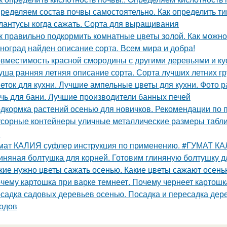
ределяем состав почвы самостоятельно. Как определить ти
лантусы когда сажать. Сорта для выращивания
к правильно подкормить комнатные цветы золой. Как можно
ноград найден описание сорта. Всем мира и добра!
вместимость красной смородины с другими деревьями и ку
уша ранняя летняя описание сорта. Сорта лучших летних 
еток для кухни. Лучшие ампельные цветы для кухни. Фото р
чь для бани. Лучшие производители банных печей
дкормка растений осенью для новичков. Рекомендации по 
сорные контейнеры уличные металлические размеры табли
м
мат КАЛИЯ суфлер инструкция по применению. #ГУМАТ К
иняная болтушка для корней. Готовим глиняную болтушку 
кие нужно цветы сажать осенью. Какие цветы сажают осень
чему картошка при варке темнеет. Почему чернеет картошк
садка садовых деревьев осенью. Посадка и пересадка дер
одов