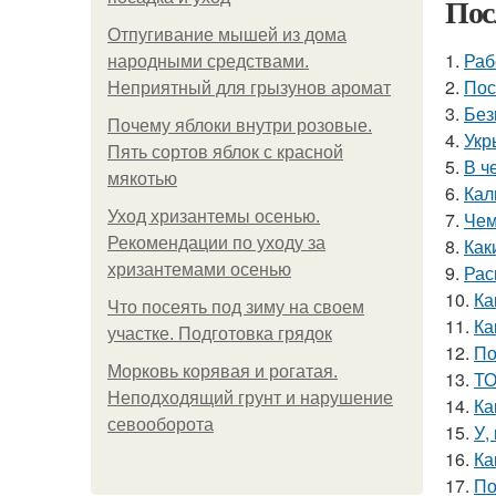
Пос
Отпугивание мышей из дома
1.
Раб
народными средствами.
2.
Пос
Неприятный для грызунов аромат
3.
Без
Почему яблоки внутри розовые.
4.
Укр
Пять сортов яблок с красной
5.
В ч
мякотью
6.
Кал
Уход хризантемы осенью.
7.
Чем
Рекомендации по уходу за
8.
Как
хризантемами осенью
9.
Рас
10.
Ка
Что посеять под зиму на своем
11.
Ка
участке. Подготовка грядок
12.
По
Морковь корявая и рогатая.
13.
ТО
Неподходящий грунт и нарушение
14.
Ка
севооборота
15.
У,
16.
Ка
17.
По