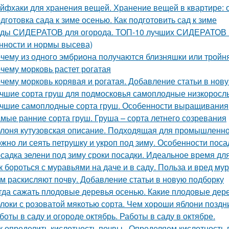
йфхаки для хранения вещей. Хранение вещей в квартире: 
дготовка сада к зиме осенью. Как подготовить сад к зиме
ды СИДЕРАТОВ для огорода. ТОП-10 лучших СИДЕРАТОВ в 
нности и нормы высева)
чему из одного эмбриона получаются близняшки или тройн
чему морковь растет рогатая
чему морковь корявая и рогатая. Добавление статьи в нов
чшие сорта груш для подмосковья самоплодные низкорослы
чшие самоплодные сорта груш. Особенности выращивания
мые ранние сорта груш. Груша – сорта летнего созревания
лоня кутузовская описание. Подходящая для промышленно
жно ли сеять петрушку и укроп под зиму. Особенности поса
садка зелени под зиму сроки посадки. Идеальное время дл
к бороться с муравьями на даче и в саду. Польза и вред му
м раскисляют почву. Добавление статьи в новую подборку
гда сажать плодовые деревья осенью. Какие плодовые дер
локи с розоватой мякотью сорта. Чем хороши яблони поздн
боты в саду и огороде октябрь. Работы в саду в октябре.
к определить кислотность почвы.. Определяем кислотность