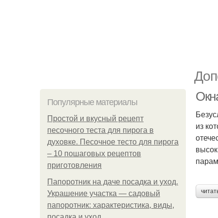
Доп
Окн
Популярные материалы
Безус
Простой и вкусный рецепт
из ко
песочного теста для пирога в
отече
духовке. Песочное тесто для пирога
высок
– 10 пошаговых рецептов
парам
приготовления
Папоротник на даче посадка и уход.
читат
Украшение участка — садовый
папоротник: характеристика, виды,
посадка и уход