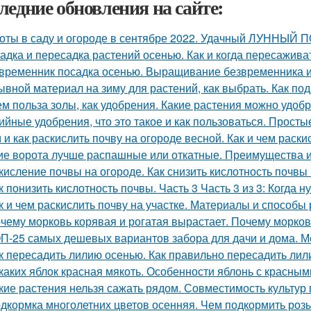
ледние обновления на сайте:
оты в саду и огороде в сентябре 2022. Удачный ЛУННЫЙ
адка и пересадка растений осенью. Как и когда пересажив
временник посадка осенью. Выращивание безвременника и
ывной материал на зиму для растений, как выбрать. Как под
ем польза золы, как удобрения. Какие растения можно удоб
ийные удобрения, что это такое и как пользоваться. Прост
 и как раскислить почву на огороде весной. Как и чем раски
ие ворота лучше распашные или откатные. Преимущества и
кисление почвы на огороде. Как снизить кислотность почвы
к понизить кислотность почвы. Часть 3 Часть 3 из 3: Когда
к и чем раскислить почву на участке. Материалы и способы
чему морковь корявая и рогатая вырастает. Почему морков
П-25 самых дешевых вариантов забора для дачи и дома. М
к пересадить лилию осенью. Как правильно пересадить лил
 каких яблок красная мякоть. Особенности яблонь с красны
кие растения нельзя сажать рядом. Совместимость культур 
дкормка многолетних цветов осенняя. Чем подкормить роз