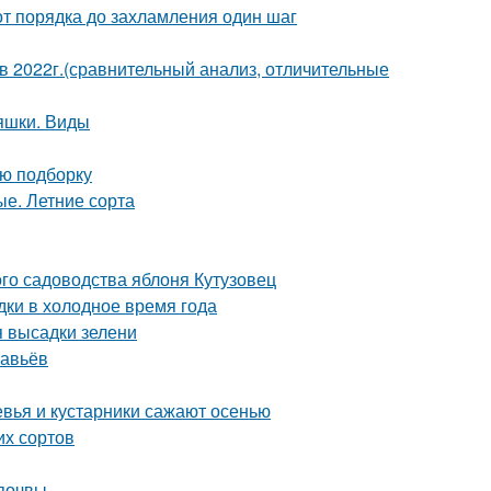
от порядка до захламления один шаг
2022г.(сравнительный анализ, отличительные
яшки. Виды
ую подборку
е. Летние сорта
го садоводства яблоня Кутузовец
дки в холодное время года
я высадки зелени
равьёв
евья и кустарники сажают осенью
их сортов
 почвы