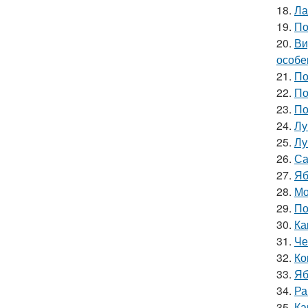
18.
Ла
19.
По
20.
Ви
особе
21.
По
22.
По
23.
По
24.
Лу
25.
Лу
26.
Са
27.
Яб
28.
Мо
29.
По
30.
Ка
31.
Че
32.
Ко
33.
Яб
34.
Ра
35.
Ка