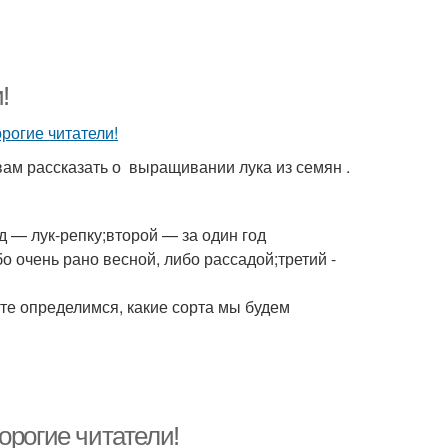
!
вам рассказать о выращивании лука из семян .
 — лук-репку;второй — за один год
о очень рано весной, либо рассадой;третий -
йте определимся, какие сорта мы будем
орогие читатели!