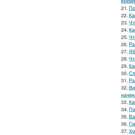
врем
21.
По
22.
Ка
23.
Чт
24.
Ка
25.
Чт
26.
Ра
27.
Яб
28.
Чт
29.
Ка
30.
Сп
31.
Ра
32.
Ви
начин
33.
Ка
34.
По
35.
Ва
36.
Го
37.
Хр