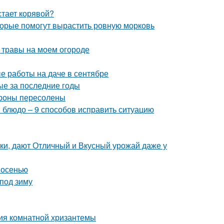
тает корявой?
оторые помогут вырастить ровную морковь
 травы на моем огороде
е работы на даче в сентябре
ые за последние годы
ароны пересолены
и блюдо – 9 способов исправить ситуацию
ки, дают Отличный и Вкусный урожай даже у
 осенью
под зиму
ия комнатной хризантемы