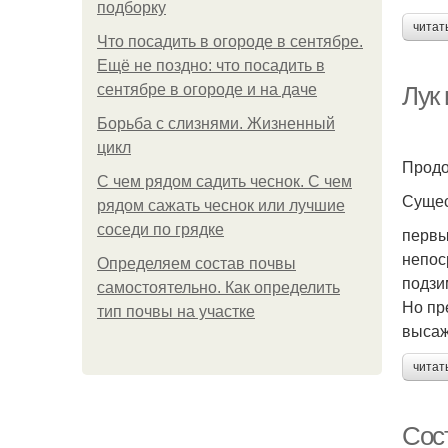
подборку
читат
Что посадить в огороде в сентябре.
Ещё не поздно: что посадить в
сентябре в огороде и на даче
Лук 
Борьба с слизнями. Жизненный
цикл
Продо
С чем рядом садить чеснок. С чем
Сущес
рядом сажать чеснок или лучшие
соседи по грядке
первы
непос
Определяем состав почвы
подзи
самостоятельно. Как определить
Но пр
тип почвы на участке
высаж
читат
Сос