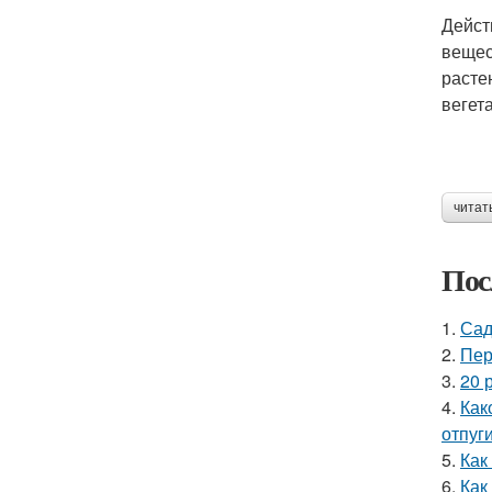
Дейст
вещес
расте
вегет
читат
Пос
1.
Сад
2.
Пер
3.
20 
4.
Как
отпуг
5.
Как
6.
Как