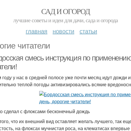
САД И ОГОРОД
лучшие советы и идеи для дачи, сада и огорода
главная
новости
статьи
огие читатели
досская смесь инструкция по применению 
тели!
м году у нас в средней полосе уже почти месяц идут дожди 
ительно теплой погоды активизировались всякие вредонос
то сделал с флоксами бесконечный дождь
того, что их внешний вид оставляет желать лучшего, так ещ
стость, на флоксах мучнистая роса, на клематисах впервые 