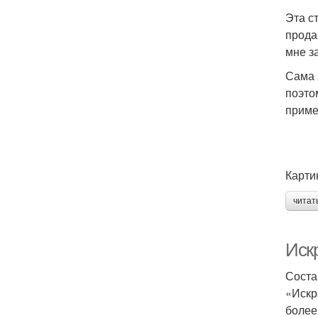
Эта с
прода
мне з
Сама 
поэто
приме
Карти
читат
Иск
Соста
«Искр
более