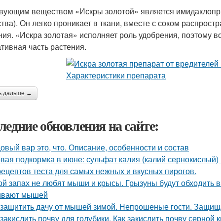
вующим веществом «Искры золотой» является имидаклоприд
тва). Он легко проникает в ткани, вместе с соком распрост
ния. «Искра золотая» исполняет роль удобрения, поэтому в
ативная часть растения.
ь дальше →
ледние обновления на сайте:
овый вар это, что. Описание, особенности и состав
вая подкормка в июне: сульфат калия (калий сернокислый) 
рецептов теста для самых нежных и вкусных пирогов.
ой запах не любят мыши и крысы. Грызуны будут обходить в
ивают мышей
 защитить дачу от мышей зимой. Непрошеные гости. Защищ
 закислить почву для голубики. Как закислить почву серной 