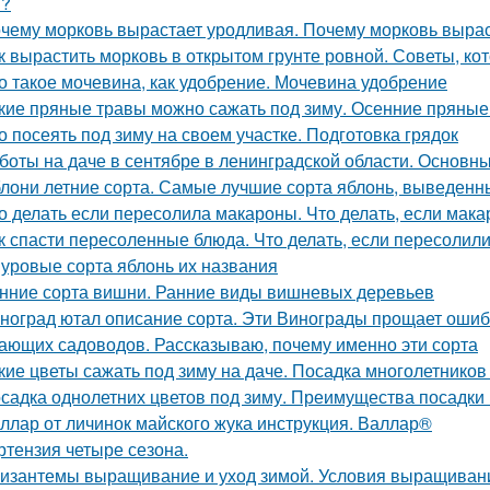
я?
чему морковь вырастает уродливая. Почему морковь вырас
к вырастить морковь в открытом грунте ровной. Советы, к
о такое мочевина, как удобрение. Мочевина удобрение
кие пряные травы можно сажать под зиму. Осенние пряные
о посеять под зиму на своем участке. Подготовка грядок
боты на даче в сентябре в ленинградской области. Основны
лони летние сорта. Самые лучшие сорта яблонь, выведенн
о делать если пересолила макароны. Что делать, если мак
к спасти пересоленные блюда. Что делать, если пересолил
уровые сорта яблонь их названия
нние сорта вишни. Ранние виды вишневых деревьев
ноград ютал описание сорта. Эти Винограды прощает ошиб
ающих садоводов. Рассказываю, почему именно эти сорта
кие цветы сажать под зиму на даче. Посадка многолетников
садка однолетних цветов под зиму. Преимущества посадки 
ллар от личинок майского жука инструкция. Валлар®
ртензия четыре сезона.
изантемы выращивание и уход зимой. Условия выращиван