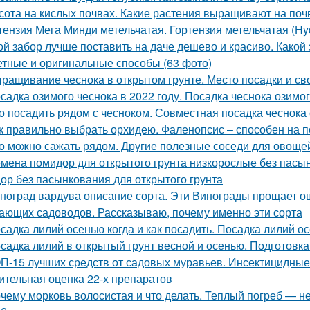
сота на кислых почвах. Какие растения выращивают на поч
тензия Мега Минди метельчатая. Гортензия метельчатая (Hyd
ой забор лучше поставить на даче дешево и красиво. Какой 
тные и оригинальные способы (63 фото)
ращивание чеснока в открытом грунте. Место посадки и св
садка озимого чеснока в 2022 году. Посадка чеснока озимо
о посадить рядом с чесноком. Совместная посадка чеснока 
к правильно выбрать орхидею. Фаленопсис – способен на 
о можно сажать рядом. Другие полезные соседи для овоще
мена помидор для открытого грунта низкорослые без пасы
ор без пасынкования для открытого грунта
ноград вардува описание сорта. Эти Винограды прощает о
ающих садоводов. Рассказываю, почему именно эти сорта
садка лилий осенью когда и как посадить. Посадка лилий о
садка лилий в открытый грунт весной и осенью. Подготовк
П-15 лучших средств от садовых муравьев. Инсектицидные
ительная оценка 22-х препаратов
чему морковь волосистая и что делать. Теплый погреб — не