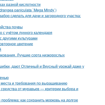
вах разной кислотности
rangea paniculata `Mega Mindy`)
забор сделать для дачи и загородного участка:
ойства почвы
го с учётом лунного календаря
с другими культурами
повторное цветение
й
нкования. Лучшие сорта низкорослых
шибки, дают Отличный и Вкусный урожай даже у
сенью
а места и требования по выращиванию
 средства от муравьев — критерии выбора и
 проблема: как сохранить морковь на долгое