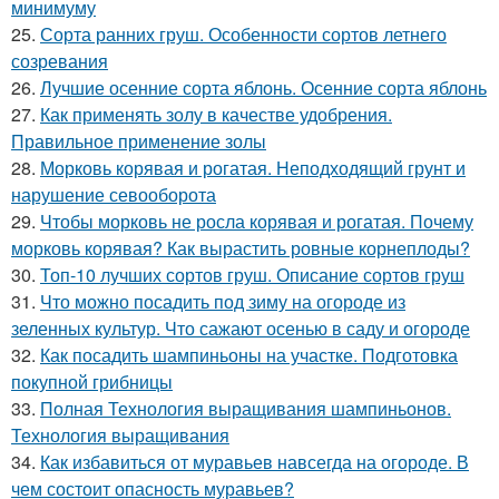
минимуму
25.
Сорта ранних груш. Особенности сортов летнего
созревания
26.
Лучшие осенние сорта яблонь. Осенние сорта яблонь
27.
Как применять золу в качестве удобрения.
Правильное применение золы
28.
Морковь корявая и рогатая. Неподходящий грунт и
нарушение севооборота
29.
Чтобы морковь не росла корявая и рогатая. Почему
морковь корявая? Как вырастить ровные корнеплоды?
30.
Топ-10 лучших сортов груш. Описание сортов груш
31.
Что можно посадить под зиму на огороде из
зеленных культур. Что сажают осенью в саду и огороде
32.
Как посадить шампиньоны на участке. Подготовка
покупной грибницы
33.
Полная Технология выращивания шампиньонов.
Технология выращивания
34.
Как избавиться от муравьев навсегда на огороде. В
чем состоит опасность муравьев?