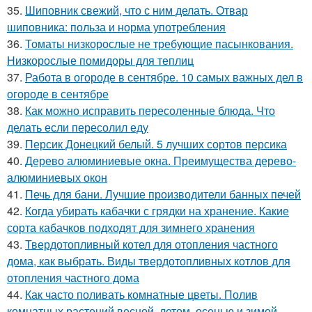
35.
Шиповник свежий, что с ним делать. Отвар
шиповника: польза и норма употребления
36.
Томаты низкорослые не требующие пасынкования.
Низкорослые помидоры для теплиц
37.
Работа в огороде в сентябре. 10 самых важных дел в
огороде в сентябре
38.
Как можно исправить пересоленные блюда. Что
делать если пересолил еду
39.
Персик Донецкий белый. 5 лучших сортов персика
40.
Дерево алюминиевые окна. Преимущества дерево-
алюминиевых окон
41.
Печь для бани. Лучшие производители банных печей
42.
Когда убирать кабачки с грядки на хранение. Какие
сорта кабачков подходят для зимнего хранения
43.
Твердотопливный котел для отопления частного
дома, как выбрать. Виды твердотопливных котлов для
отопления частного дома
44.
Как часто поливать комнатные цветы. Полив
комнатных растений весной, летом, осенью и зимой