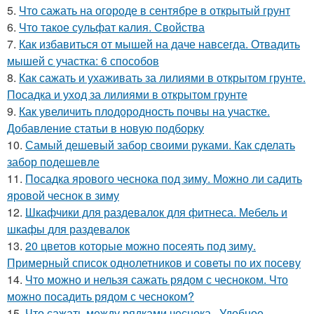
5.
Что сажать на огороде в сентябре в открытый грунт
6.
Что такое сульфат калия. Свойства
7.
Как избавиться от мышей на даче навсегда. Отвадить
мышей с участка: 6 способов
8.
Как сажать и ухаживать за лилиями в открытом грунте.
Посадка и уход за лилиями в открытом грунте
9.
Как увеличить плодородность почвы на участке.
Добавление статьи в новую подборку
10.
Самый дешевый забор своими руками. Как сделать
забор подешевле
11.
Посадка ярового чеснока под зиму. Можно ли садить
яровой чеснок в зиму
12.
Шкафчики для раздевалок для фитнеса. Мебель и
шкафы для раздевалок
13.
20 цветов которые можно посеять под зиму.
Примерный список однолетников и советы по их посеву
14.
Что можно и нельзя сажать рядом с чесноком. Что
можно посадить рядом с чесноком?
15.
Что сажать между рядками чеснока.. Удобное