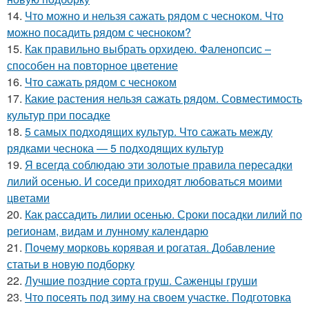
14.
Что можно и нельзя сажать рядом с чесноком. Что
можно посадить рядом с чесноком?
15.
Как правильно выбрать орхидею. Фаленопсис –
способен на повторное цветение
16.
Что сажать рядом с чесноком
17.
Какие растения нельзя сажать рядом. Совместимость
культур при посадке
18.
5 самых подходящих культур. Что сажать между
рядками чеснока — 5 подходящих культур
19.
Я всегда соблюдаю эти золотые правила пересадки
лилий осенью. И соседи приходят любоваться моими
цветами
20.
Как рассадить лилии осенью. Сроки посадки лилий по
регионам, видам и лунному календарю
21.
Почему морковь корявая и рогатая. Добавление
статьи в новую подборку
22.
Лучшие поздние сорта груш. Саженцы груши
23.
Что посеять под зиму на своем участке. Подготовка