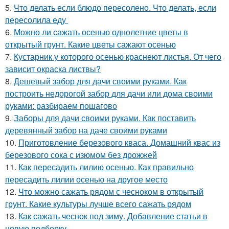
5.
Что делать если блюдо пересолено. Что делать, если
пересолила еду
6.
Можно ли сажать осенью однолетние цветы в
открытый грунт. Какие цветы сажают осенью
7.
Кустарник у которого осенью краснеют листья. От чего
зависит окраска листвы?
8.
Дешевый забор для дачи своими руками. Как
построить недорогой забор для дачи или дома своими
руками: разбираем пошагово
9.
Заборы для дачи своими руками. Как поставить
деревянный забор на даче своими руками
10.
Приготовление березового кваса. Домашний квас из
березового сока с изюмом без дрожжей
11.
Как пересадить лилию осенью. Как правильно
пересадить лилии осенью на другое место
12.
Что можно сажать рядом с чесноком в открытый
грунт. Какие культуры лучше всего сажать рядом
13.
Как сажать чеснок под зиму. Добавление статьи в
новую подборку