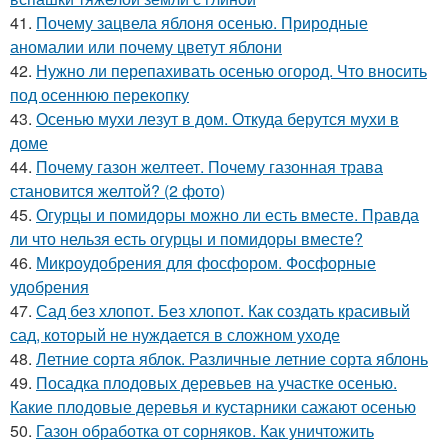
41.
Почему зацвела яблоня осенью. Природные
аномалии или почему цветут яблони
42.
Нужно ли перепахивать осенью огород. Что вносить
под осеннюю перекопку
43.
Осенью мухи лезут в дом. Откуда берутся мухи в
доме
44.
Почему газон желтеет. Почему газонная трава
становится желтой? (2 фото)
45.
Огурцы и помидоры можно ли есть вместе. Правда
ли что нельзя есть огурцы и помидоры вместе?
46.
Микроудобрения для фосфором. Фосфорные
удобрения
47.
Сад без хлопот. Без хлопот. Как создать красивый
сад, который не нуждается в сложном уходе
48.
Летние сорта яблок. Различные летние сорта яблонь
49.
Посадка плодовых деревьев на участке осенью.
Какие плодовые деревья и кустарники сажают осенью
50.
Газон обработка от сорняков. Как уничтожить