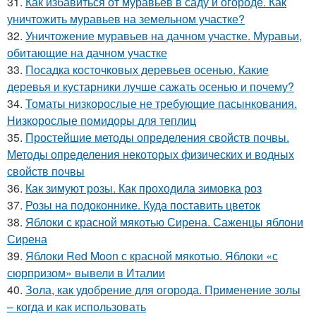
31.
Как избавиться от муравьёв в саду и огороде. Как
уничтожить муравьев на земельном участке?
32.
Уничтожение муравьев на дачном участке. Муравьи,
обитающие на дачном участке
33.
Посадка косточковых деревьев осенью. Какие
деревья и кустарники лучше сажать осенью и почему?
34.
Томаты низкорослые не требующие пасынкования.
Низкорослые помидоры для теплиц
35.
Простейшие методы определения свойств почвы.
Методы определения некоторых физических и водных
свойств почвы
36.
Как зимуют розы. Как проходила зимовка роз
37.
Розы на подоконнике. Куда поставить цветок
38.
Яблоки с красной мякотью Сирена. Саженцы яблони
Сирена
39.
Яблоки Red Moon с красной мякотью. Яблоки «с
сюрпризом» вывели в Италии
40.
Зола, как удобрение для огорода. Применение золы
– когда и как использовать