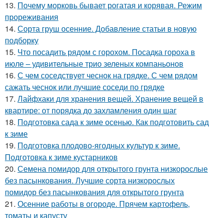
13.
Почему морковь бывает рогатая и корявая. Режим
прореживания
14.
Сорта груш осенние. Добавление статьи в новую
подборку
15.
Что посадить рядом с горохом. Посадка гороха в
июле – удивительные трио зеленых компаньонов
16.
С чем соседствует чеснок на грядке. С чем рядом
сажать чеснок или лучшие соседи по грядке
17.
Лайфхаки для хранения вещей. Хранение вещей в
квартире: от порядка до захламления один шаг
18.
Подготовка сада к зиме осенью. Как подготовить сад
к зиме
19.
Подготовка плодово-ягодных культур к зиме.
Подготовка к зиме кустарников
20.
Семена помидор для открытого грунта низкорослые
без пасынкования. Лучшие сорта низкорослых
помидор без пасынкования для открытого грунта
21.
Осенние работы в огороде. Прячем картофель,
томаты и капусту