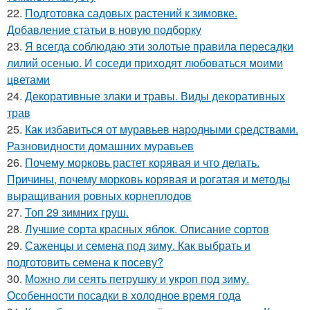
22.
Подготовка садовых растений к зимовке.
Добавление статьи в новую подборку
23.
Я всегда соблюдаю эти золотые правила пересадки
лилий осенью. И соседи приходят любоваться моими
цветами
24.
Декоративные злаки и травы. Виды декоративных
трав
25.
Как избавиться от муравьев народными средствами.
Разновидности домашних муравьев
26.
Почему морковь растет корявая и что делать.
Причины, почему морковь корявая и рогатая и методы
выращивания ровных корнеплодов
27.
Топ 29 зимних груш.
28.
Лучшие сорта красных яблок. Описание сортов
29.
Саженцы и семена под зиму. Как выбрать и
подготовить семена к посеву?
30.
Можно ли сеять петрушку и укроп под зиму.
Особенности посадки в холодное время года