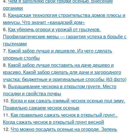
4.
Чем я заполняю свои грядки осенью. Внесение
органики
5.
Канадская технология строительства домов плюсы и
минусы. Что значит «канадский дом»
6.
Как уберечь огород и урожай от грызунов.
Профилактические меры — гарантия успеха в борьбе с
грызунами
7.
Какой забор лучше и дешевле. Из чего сделать
опорные столбы
8.
Какой забор лучше поставить на даче дешево и
красиво. Какой забор сделать для дачи и загородного
участка: бюджетные и оригинальные способы (63 фото)
9.
Выращивание чеснока в открытом грунте. Место
посадки и свойства почвы
10.
Когда и как сажать озимый чеснок осенью под зиму.
Правильно сажаем чеснок осенью
11.
Как правильно сажать чеснок в открытый грунт..
Когда сажать чеснок в открытый грунт весной
12.
Что можно посадить осенью на огороде. Зелень