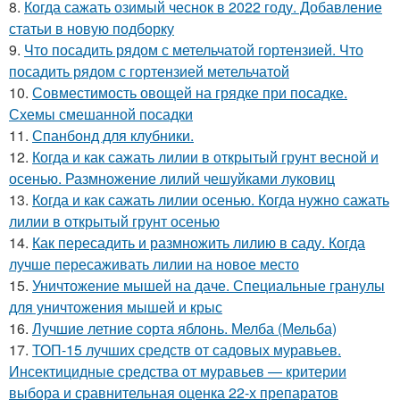
8.
Когда сажать озимый чеснок в 2022 году. Добавление
статьи в новую подборку
9.
Что посадить рядом с метельчатой гортензией. Что
посадить рядом с гортензией метельчатой
10.
Совместимость овощей на грядке при посадке.
Схемы смешанной посадки
11.
Спанбонд для клубники.
12.
Когда и как сажать лилии в открытый грунт весной и
осенью. Размножение лилий чешуйками луковиц
13.
Когда и как сажать лилии осенью. Когда нужно сажать
лилии в открытый грунт осенью
14.
Как пересадить и размножить лилию в саду. Когда
лучше пересаживать лилии на новое место
15.
Уничтожение мышей на даче. Специальные гранулы
для уничтожения мышей и крыс
16.
Лучшие летние сорта яблонь. Мелба (Мельба)
17.
ТОП-15 лучших средств от садовых муравьев.
Инсектицидные средства от муравьев — критерии
выбора и сравнительная оценка 22-х препаратов