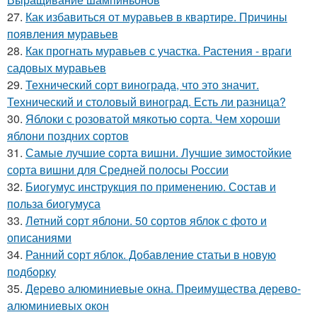
27.
Как избавиться от муравьев в квартире. Причины
появления муравьев
28.
Как прогнать муравьев с участка. Растения - враги
садовых муравьев
29.
Технический сорт винограда, что это значит.
Технический и столовый виноград. Есть ли разница?
30.
Яблоки с розоватой мякотью сорта. Чем хороши
яблони поздних сортов
31.
Самые лучшие сорта вишни. Лучшие зимостойкие
сорта вишни для Средней полосы России
32.
Биогумус инструкция по применению. Состав и
польза биогумуса
33.
Летний сорт яблони. 50 сортов яблок с фото и
описаниями
34.
Ранний сорт яблок. Добавление статьи в новую
подборку
35.
Дерево алюминиевые окна. Преимущества дерево-
алюминиевых окон