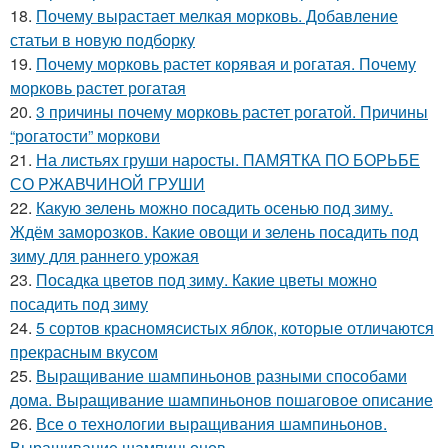
18.
Почему вырастает мелкая морковь. Добавление
статьи в новую подборку
19.
Почему морковь растет корявая и рогатая. Почему
морковь растет рогатая
20.
3 причины почему морковь растет рогатой. Причины
“рогатости” моркови
21.
На листьях груши наросты. ПАМЯТКА ПО БОРЬБЕ
СО РЖАВЧИНОЙ ГРУШИ
22.
Какую зелень можно посадить осенью под зиму.
Ждём заморозков. Какие овощи и зелень посадить под
зиму для раннего урожая
23.
Посадка цветов под зиму. Какие цветы можно
посадить под зиму
24.
5 сортов красномясистых яблок, которые отличаются
прекрасным вкусом
25.
Выращивание шампиньонов разными способами
дома. Выращивание шампиньонов пошаговое описание
26.
Все о технологии выращивания шампиньонов.
Выращивание шампиньонов