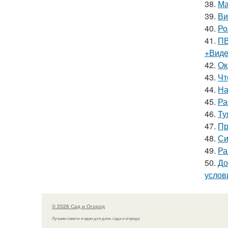
38.
Ма
39.
Ви
40.
Ро
41.
ПВ
+Вид
42.
Ок
43.
Чт
44.
На
45.
Ра
46.
Ту
47.
Пр
48.
Си
49.
Ра
50.
До
услов
© 2026 Сад и Огород
Лучшие советы и идеи для дачи, сада и огорода