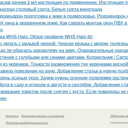
ксим дачник 2 мл инструкция по применению. Инструкция
ноград столовый сорта. Белые сорта винограда
додендрон подготовка к зиме в подмосковье. Рододендрон н
Х окна в деревянном доме. Как сделать монтаж окон ПВХ 
ео
на WHS Halo. Обзор профиля WHS Halo 60
о делать с редькой черной. Черная редька с медом, полезн
до ли обрезать хризантему на зиму. Очаровательные хриза
стение с голубыми или синими цветами. Колокольчик / Cam
я из черенков. Тонкости размножения туи черенками весной
авила поведения на даче. Добавление статьи в новую под
рень осенью уход. Зачем нужны осенние подкормки растен
бота в саду и огороде в августе и сентябре. Добавление ст
зревание томатов после снятия с куста. Если помидоры не
иях
Контакты
Пользовательское соглашение
Обратная св
Политика конфидециальности
Копирование раз