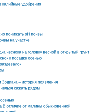
ые калийные удобрения
ужно понижать рН почвы
очвы на участке
дка чеснока на головку весной в открытый грунт
еснок к посадке осенью
 раздевалок
уры
м Зодиака – история появления
и нельзя сажать рядом
 осенью
а В отличие от малины обыкновенной
дки лилий