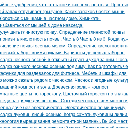
ийные удобрения, что это такое и как пользоваться. Прост
ой запах отпугивает грызунов. Каких запахов боятся мыши
 бороться с мышами в частном доме. Химикаты
 избавиться от мышей в доме навсегда.
 улучшить глинистую почву. Определение глинистой почвы
 понизить кислотность почвы. Часть 3 Часть 3 из 3: Когда н
кисление почвы осенью мелом. Определение кислотности п
шевый забор своими руками. Варианты дешевых заборов
садка чеснока весной в открытый грунт и уход за ним. Поса
садка озимого чеснока осенью под зиму. Как подготовить ч
афчики для раздевалок для фитнеса. Мебель и шкафы для
о можно сажать рядом с чесноком. Чеснок и ягодные культ
машний компост и зола. Древесная зола + компост
мнатные цветы по гороскопу. Цветочный гороскоп по знака
седи на грядке для чеснока. Соседи чеснока, с чем можно 
ет на даче без электричества. Электричество по минимуму
садка луковиц лилий осенью. Когда сажать луковицы лилии
хнология выращивания ремонтантной малины. Выбор мест
еняя посадка лилии в открытый грунт. Сроки осенней поса