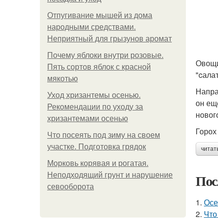
Отпугивание мышей из дома
народными средствами.
Неприятный для грызунов аромат
Почему яблоки внутри розовые.
Овощи
Пять сортов яблок с красной
"cала
мякотью
Напра
Уход хризантемы осенью.
он ещ
Рекомендации по уходу за
новог
хризантемами осенью
Горох
Что посеять под зиму на своем
участке. Подготовка грядок
читат
Морковь корявая и рогатая.
Неподходящий грунт и нарушение
Пос
севооборота
1.
Осе
2.
Что