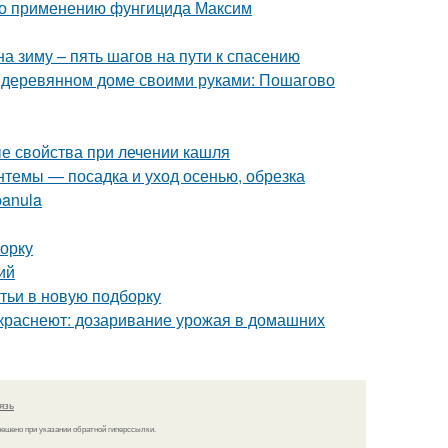
 по применению фунгицида Максим
а зиму – пять шагов на пути к спасению
в деревянном доме своими руками: Пошагово
ые свойства при лечении кашля
нтемы — посадка и уход осенью, обрезка
panula
борку
ий
атьи в новую подборку
 краснеют: дозаривание урожая в домашних
язь
решено при указании обратной гиперссылки.