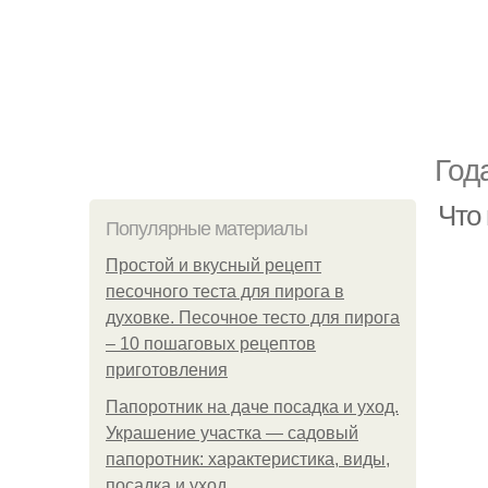
Год
Что
Популярные материалы
Простой и вкусный рецепт
песочного теста для пирога в
духовке. Песочное тесто для пирога
– 10 пошаговых рецептов
приготовления
Папоротник на даче посадка и уход.
Украшение участка — садовый
папоротник: характеристика, виды,
посадка и уход