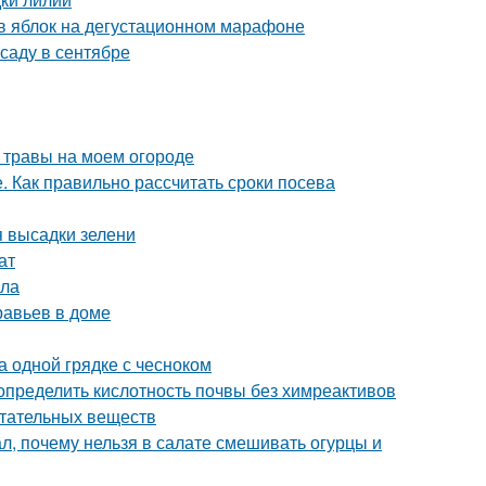
ов яблок на дегустационном марафоне
саду в сентябре
 травы на моем огороде
. Как правильно рассчитать сроки посева
я высадки зелени
ат
ила
равьев в доме
а одной грядке с чесноком
 определить кислотность почвы без химреактивов
итательных веществ
л, почему нельзя в салате смешивать огурцы и