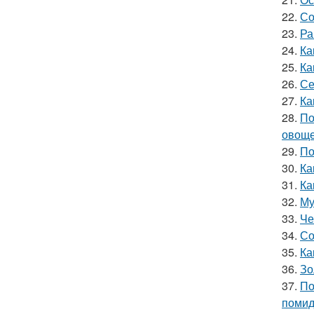
22.
Со
23.
Ра
24.
Ка
25.
Ка
26.
Се
27.
Ка
28.
По
овощ
29.
По
30.
Ка
31.
Ка
32.
Му
33.
Че
34.
Со
35.
Ка
36.
Зо
37.
По
поми