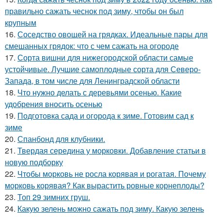
правильно сажать чеснок под зиму, чтобы он был
крупным
16.
Соседство овощей на грядках. Идеальные пары для
смешанных грядок: что с чем сажать на огороде
17.
Сорта вишни для нижегородской области самые
устойчивые. Лучшие самоплодные сорта для Северо-
Запада, в том числе для Ленинградской области
18.
Что нужно делать с деревьями осенью. Какие
удобрения вносить осенью
19.
Подготовка сада и огорода к зиме. Готовим сад к
зиме
20.
Спанбонд для клубники.
21.
Твердая середина у морковки. Добавление статьи в
новую подборку
22.
Чтобы морковь не росла корявая и рогатая. Почему
морковь корявая? Как вырастить ровные корнеплоды?
23.
Топ 29 зимних груш.
24.
Какую зелень можно сажать под зиму. Какую зелень