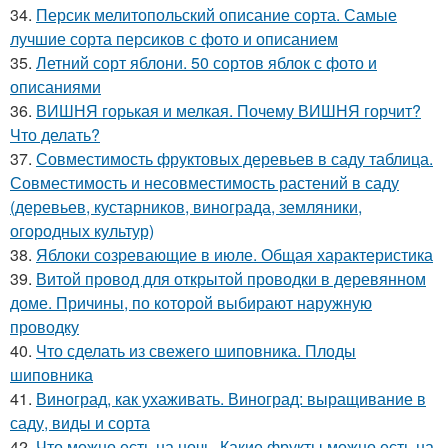
34.
Персик мелитопольский описание сорта. Самые
лучшие сорта персиков с фото и описанием
35.
Летний сорт яблони. 50 сортов яблок с фото и
описаниями
36.
ВИШНЯ горькая и мелкая. Почему ВИШНЯ горчит?
Что делать?
37.
Совместимость фруктовых деревьев в саду таблица.
Совместимость и несовместимость растений в саду
(деревьев, кустарников, винограда, земляники,
огородных культур)
38.
Яблоки созревающие в июле. Общая характеристика
39.
Витой провод для открытой проводки в деревянном
доме. Причины, по которой выбирают наружную
проводку
40.
Что сделать из свежего шиповника. Плоды
шиповника
41.
Виноград, как ухаживать. Виноград: выращивание в
саду, виды и сорта
42.
Что можно есть на ночь. Какие фрукты можно есть на