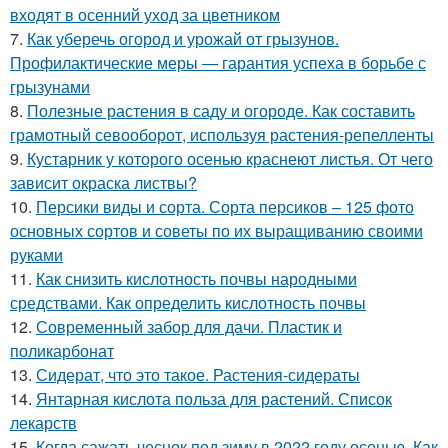
входят в осенний уход за цветником
7.
Как уберечь огород и урожай от грызунов.
Профилактические меры — гарантия успеха в борьбе с
грызунами
8.
Полезные растения в саду и огороде. Как составить
грамотный севооборот, используя растения-репелленты
9.
Кустарник у которого осенью краснеют листья. От чего
зависит окраска листвы?
10.
Персики виды и сорта. Сорта персиков – 125 фото
основных сортов и советы по их выращиванию своими
руками
11.
Как снизить кислотность почвы народными
средствами. Как определить кислотность почвы
12.
Современный забор для дачи. Пластик и
поликарбонат
13.
Сидерат, что это такое. Растения-сидераты
14.
Янтарная кислота польза для растений. Список
лекарств
15.
Когда сажать чеснок под зиму в 2022 году осенью. Как