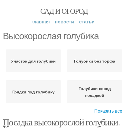
САД И ОГОРОД
главная
новости
статьи
Высокорослая голубика
Участок для голубики
Голубики без торфа
Голубики перед
Грядки под голубику
посадкой
Показать все
Посадка высокорослой голубики.
Голубики для
Соседи для голубики
выращивания