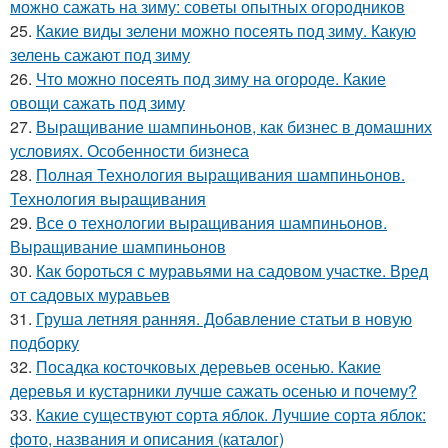
можно сажать на зиму: советы опытных огородников
25.
Какие виды зелени можно посеять под зиму. Какую
зелень сажают под зиму
26.
Что можно посеять под зиму на огороде. Какие
овощи сажать под зиму
27.
Выращивание шампиньонов, как бизнес в домашних
условиях. Особенности бизнеса
28.
Полная Технология выращивания шампиньонов.
Технология выращивания
29.
Все о технологии выращивания шампиньонов.
Выращивание шампиньонов
30.
Как бороться с муравьями на садовом участке. Вред
от садовых муравьев
31.
Груша летняя ранняя. Добавление статьи в новую
подборку
32.
Посадка косточковых деревьев осенью. Какие
деревья и кустарники лучше сажать осенью и почему?
33.
Какие существуют сорта яблок. Лучшие сорта яблок:
фото, названия и описания (каталог)