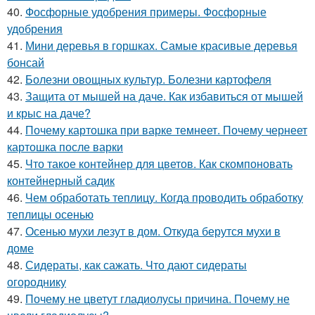
40.
Фосфорные удобрения примеры. Фосфорные
удобрения
41.
Мини деревья в горшках. Самые красивые деревья
бонсай
42.
Болезни овощных культур. Болезни картофеля
43.
Защита от мышей на даче. Как избавиться от мышей
и крыс на даче?
44.
Почему картошка при варке темнеет. Почему чернеет
картошка после варки
45.
Что такое контейнер для цветов. Как скомпоновать
контейнерный садик
46.
Чем обработать теплицу. Когда проводить обработку
теплицы осенью
47.
Осенью мухи лезут в дом. Откуда берутся мухи в
доме
48.
Сидераты, как сажать. Что дают сидераты
огороднику
49.
Почему не цветут гладиолусы причина. Почему не