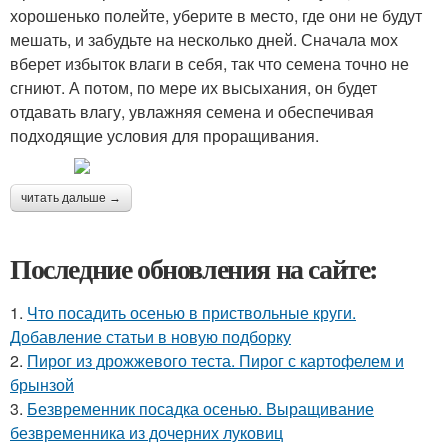
хорошенько полейте, уберите в место, где они не будут
мешать, и забудьте на несколько дней. Сначала мох
вберет избыток влаги в себя, так что семена точно не
сгниют. А потом, по мере их высыхания, он будет
отдавать влагу, увлажняя семена и обеспечивая
подходящие условия для проращивания.
читать дальше →
Последние обновления на сайте:
1.
Что посадить осенью в приствольные круги.
Добавление статьи в новую подборку
2.
Пирог из дрожжевого теста. Пирог с картофелем и
брынзой
3.
Безвременник посадка осенью. Выращивание
безвременника из дочерних луковиц