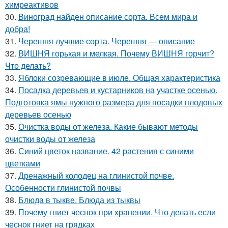
химреактивов
30.
Виноград найден описание сорта. Всем мира и
добра!
31.
Черешня лучшие сорта. Черешня — описание
32.
ВИШНЯ горькая и мелкая. Почему ВИШНЯ горчит?
Что делать?
33.
Яблоки созревающие в июле. Общая характеристика
34.
Посадка деревьев и кустарников на участке осенью.
Подготовка ямы нужного размера для посадки плодовых
деревьев осенью
35.
Очистка воды от железа. Какие бывают методы
очистки воды от железа
36.
Синий цветок название. 42 растения с синими
цветками
37.
Дренажный колодец на глинистой почве.
Особенности глинистой почвы
38.
Блюда в тыкве. Блюда из тыквы
39.
Почему гниет чеснок при хранении. Что делать если
чеснок гниет на грядках