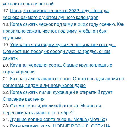
чеснок осенью и весной
17.
Посадка озимого чеснока в 2022 году. Посадка
чеснока озимого с учётом лунного календаря
18.
Когда сажать чеснок под зиму в 2022 году осенью. Как
правильно сажать чеснок под зиму, чтобы он был
крупным
19.
Уживаются ли рядом лук и чеснок и какие соседи..
Совместные посадки: соседи лука на грядке, с чем
сажать
20.
Крупная черешня сорта. Самые крупноплодные
сорта черешни
21.
Как рассадить лилии осенью. Сроки посадки лилий по
регионам, видам и лунному календарю
22.
Когда сажать лилии луковицей в открытый грунт.
Описание растения
23.
Схема пересадки лилий осенью. Можно ли
пересаживать лилии в сентябре?
24.
Лучшие летние сорта яблонь. Мелба (Мельба)
25.
Розы новинки 2019. НОВЫЕ РОЗЫ Д. ОСТИНА