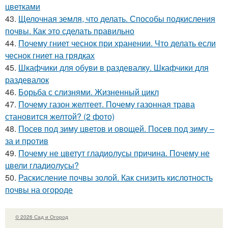
цветками
43.
Щелочная земля, что делать. Способы подкисления
почвы. Как это сделать правильно
44.
Почему гниет чеснок при хранении. Что делать если
чеснок гниет на грядках
45.
Шкафчики для обуви в раздевалку. Шкафчики для
раздевалок
46.
Борьба с слизнями. Жизненный цикл
47.
Почему газон желтеет. Почему газонная трава
становится желтой? (2 фото)
48.
Посев под зиму цветов и овощей. Посев под зиму –
за и против
49.
Почему не цветут гладиолусы причина. Почему не
цвели гладиолусы?
50.
Раскисление почвы золой. Как снизить кислотность
почвы на огороде
© 2026 Сад и Огород