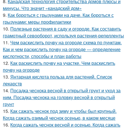
8.
Канадская технология строительства домов плюсы и
минусы. Что значит «канадский дом»
9.
Как бороться с грызунами на даче. Как бороться с
грызунами: меры профилактики
10.
Полезные растения в саду и огороде. Как составить
грамотный севооборот, используя растения-репелленты
11.
Чем раскислить почву на огороде схема по пунктам.
Как и чем раскислить почву на огороде — определение
кислотности, способы и план работы
12.
Как раскислить почву на участке. Чем раскислить
почву на огороде
13.
Янтарная кислота польза для растений. Список
лекарств
14.
Посадка чеснока весной в открытый грунт и уход за
ним. Посадка чеснока на головку весной в открытый
грунт
15.
Как сажать чеснок под зиму и чтобы был крупный.
Когда сажать озимый чеснок осенью, в каком месяце
16.
Когда сажать чеснок весной и осенью. Когда сажать