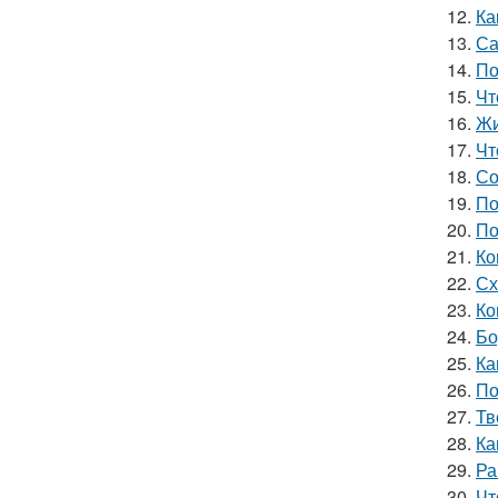
12.
Ка
13.
Са
14.
По
15.
Чт
16.
Жи
17.
Чт
18.
Со
19.
По
20.
По
21.
Ко
22.
Сх
23.
Ко
24.
Бо
25.
Ка
26.
По
27.
Тв
28.
Ка
29.
Ра
30.
Чт