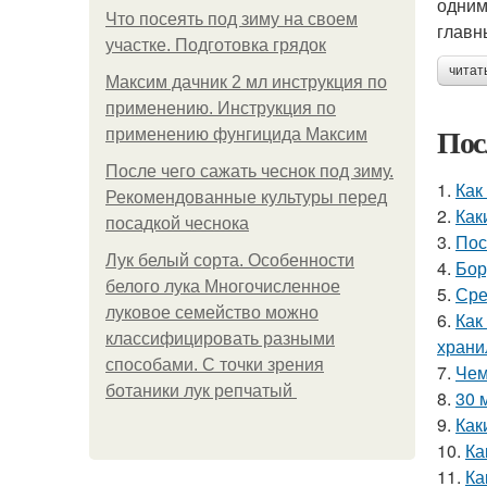
одним
Что посеять под зиму на своем
главн
участке. Подготовка грядок
читат
Максим дачник 2 мл инструкция по
применению. Инструкция по
Пос
применению фунгицида Максим
После чего сажать чеснок под зиму.
1.
Как
Рекомендованные культуры перед
2.
Как
посадкой чеснока
3.
Пос
Лук белый сорта. Особенности
4.
Бор
белого лука Многочисленное
5.
Сре
луковое семейство можно
6.
Как
классифицировать разными
хран
способами. С точки зрения
7.
Чем
ботаники лук репчатый
8.
30 
9.
Как
10.
Ка
11.
Ка