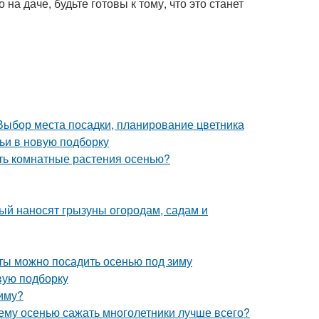
на даче, будьте готовы к тому, что это станет
 Выбор места посадки, планирование цветника
ьи в новую подборку
ать комнатные растения осенью?
рый наносят грызуны огородам, садам и
еты можно посадить осенью под зиму
вую подборку
зиму?
чему осенью сажать многолетники лучше всего?