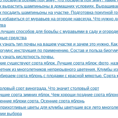
к вырастить шампиньоны в домашних условиях. Выращив
к посадить шампиньоны на участке. Подготовка покупной г
к избавиться от муравьев на огороде навсегда. Что нужно д
тва
 лучших способов для борьбы с муравьями в саду и огороде.
ные средства
к узнать тип почвы на вашем участке и зачем это нужно. Ка
огумус инструкция по применению. Состав и польза биогум
к узнать кислотность почвы.
кие существуют сорта яблок. Лучшие сорта яблок: фото, наз
етник из многолетников непрерывного цветения. Клумбы из
бираем сорта яблонь с плодами с красной мякотью. Сорта к
оловый сорт винограда. Что значит столовый сорт
чшие сорта зимних яблок. Чем хороши поздние сорта яблон
енние яблоки сорта. Осенние сорта яблонь
прихотливые цветы для клумбы цветущие все лето многоле
рии выбора