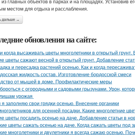
 из главных объектов в парках и на площадях. Установив его 
ым местом для отдыха и расслабления.
ь дальше →
ледние обновления на сайте:
 и когда высаживать цветы многолетники в открытый грунт.
ие цветы сажают весной в открытый грунт. Добавление стат
адка и пересадка растений осенью. Как и когда пересажив
досская жидкость состав. Изготовление бордосской смеси
дство от мышей в доме. Профилактические меры
 бороться с огородными и садовыми грызунами. Урон, кото
илищам урожая
 я заполняю свои грядки осенью. Внесение органики
многолетников для осенней посадки. Какие многолетние цв
ие цветы посадить осенью на даче. Добавление статьи в но
кие цветы сажать осенью на даче. Когда сажать цветы под 
кие многолетники и двулетники я всегда сажаю осенью. По