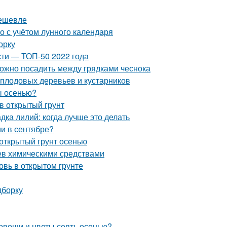
дешевле
го с учётом лунного календаря
орку
ти — ТОП-50 2022 года
можно посадить между грядками чеснока
 плодовых деревьев и кустарников
ы осенью?
в открытый грунт
дка лилий: когда лучше это делать
и в сентябре?
 открытый грунт осенью
ьев химическими средствами
овь в открытом грунте
дборку
 овощи и цветы сеять осенью?