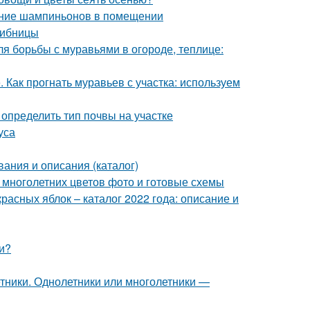
ание шампиньонов в помещении
рибницы
ля борьбы с муравьями в огороде, теплице:
 Как прогнать муравьев с участка: используем
к определить тип почвы на участке
уса
вания и описания (каталог)
 многолетних цветов фото и готовые схемы
расных яблок – каталог 2022 года: описание и
и?
тники. Однолетники или многолетники —