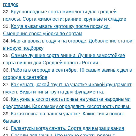
грядок
32.
Крупноплодные сорта жимолости для средней
полосы. Сорта жимолости: ранние, крупные и сладкие
33.
Когда выкапывать картошку после посадки.
Смещение срока уборки по сортам
34.
Марганцовка в саду и на огороде. Добавление статьи
в новую подборку
35.
Самые лучшие сорта вишни. Лучшие зимостойкие
сорта вишни для Средней полосы России
36.
Работа в огороде в сентябре. 10 самых важных дел в
огороде в сентябре
37.
Как узнать, какой грунт на участке и какой фундамент
нужен. Виды и типы грунта для фундамента.
38.
Как узнать кислотность почвы на участке народными
средствами. Как самому определить кислотность почвы.
39.
Какая почва на вашем участке. Какие типы почвы
бывают
40.
Галантусы когда сажать. Сорта для выращивания
41.
Соседи для груши. Что можно сажать рядом с