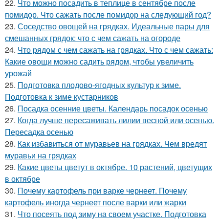
22.
Что можно посадить в теплице в сентябре после
помидор. Что сажать после помидор на следующий год?
23.
Соседство овощей на грядках. Идеальные пары для
смешанных грядок: что с чем сажать на огороде
24.
Что рядом с чем сажать на грядках. Что с чем сажать:
Какие овощи можно садить рядом, чтобы увеличить
урожай
25.
Подготовка плодово-ягодных культур к зиме.
Подготовка к зиме кустарников
26.
Посадка осенние цветы. Календарь посадок осенью
27.
Когда лучше пересаживать лилии весной или осенью.
Пересадка осенью
28.
Как избавиться от муравьев на грядках. Чем вредят
муравьи на грядках
29.
Какие цветы цветут в октябре. 10 растений, цветущих
в октябре
30.
Почему картофель при варке чернеет. Почему
картофель иногда чернеет после варки или жарки
31.
Что посеять под зиму на своем участке. Подготовка