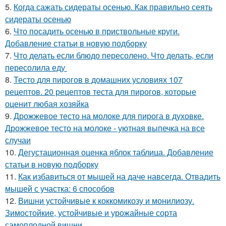
5.
Когда сажать сидераты осенью. Как правильно сеять
сидераты осенью
6.
Что посадить осенью в приствольные круги.
Добавление статьи в новую подборку
7.
Что делать если блюдо пересолено. Что делать, если
пересолила еду
8.
Тесто для пирогов в домашних условиях 107
рецептов. 20 рецептов теста для пирогов, которые
оценит любая хозяйка
9.
Дрожжевое тесто на молоке для пирога в духовке.
Дрожжевое тесто на молоке - уютная выпечка на все
случаи
10.
Дегустационная оценка яблок таблица. Добавление
статьи в новую подборку
11.
Как избавиться от мышей на даче навсегда. Отвадить
мышей с участка: 6 способов
12.
Вишни устойчивые к коккомикозу и монилиозу.
Зимостойкие, устойчивые и урожайные сорта
самоплодной вишни