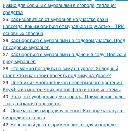
нужно для борьбы с муравьями в огороде, теплице:
средства
35.
Как избавиться от муравьев на участке раз и
навсегда. Как избавиться от муравьев на участке – ТРИ
основных способа
36.
Как бороться с муравьями на садовом участке. Вред
от садовых муравьев
37.
Как бороться с муравьями на даче и в саду. Польза и
вред муравьёв
38.
Что можно посадить на зиму на урале. Холодный
старт: что и как стоит посеять под зиму на Урале?
39.
Цветник из многолетников непрерывного цветения.
Клумбы из многолетних цветов фото и готовые схемы
40.
Зола, как удобрение для огорода. Применение золы
– когда и как использовать
41.
Обрезают ли смородину осенью. Как обрезать кусты
смородины осенью
42.
Березовый деготь применение в саду и огороде.