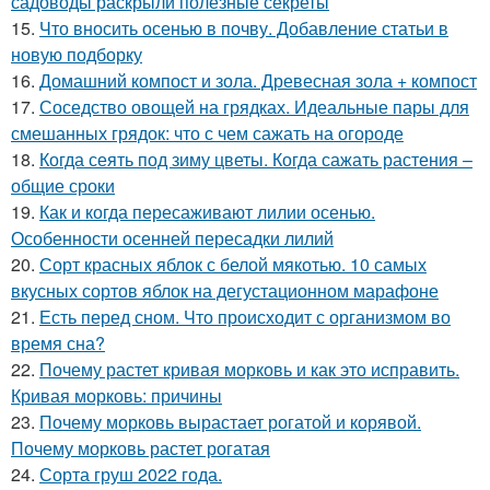
садоводы раскрыли полезные секреты
15.
Что вносить осенью в почву. Добавление статьи в
новую подборку
16.
Домашний компост и зола. Древесная зола + компост
17.
Соседство овощей на грядках. Идеальные пары для
смешанных грядок: что с чем сажать на огороде
18.
Когда сеять под зиму цветы. Когда сажать растения –
общие сроки
19.
Как и когда пересаживают лилии осенью.
Особенности осенней пересадки лилий
20.
Сорт красных яблок с белой мякотью. 10 самых
вкусных сортов яблок на дегустационном марафоне
21.
Есть перед сном. Что происходит с организмом во
время сна?
22.
Почему растет кривая морковь и как это исправить.
Кривая морковь: причины
23.
Почему морковь вырастает рогатой и корявой.
Почему морковь растет рогатая
24.
Сорта груш 2022 года.