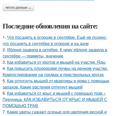
читать дальше →
Последние обновления на сайте:
1.
Что посадить в огороде в сентябре. Ещё не поздно:
что посадить в сентябре в огороде и на даче
2.
Яблоня зацвела в октябре. К чему яблоня зацвела в
сентябре — приметы, значение
3.
Как избавиться от кротов и мышей на участке. Яды
4.
Как повысить плодородие почвы на дачном участке.
Компостирование на грядках и приствольных кругах
5.
Как отпугнуть мышей от квартиры и дома с помощью
запахов. Какие растения отпугнут мышей
6.
Как избавиться от крыс и мышей с помощью трав »
Перуница. КАК ИЗБАВИТЬСЯ ОТ КРЫС И МЫШЕЙ С
ПОМОЩЬЮ ТРАВ
7.
Какие цветы сажают осенью для цветения весной и