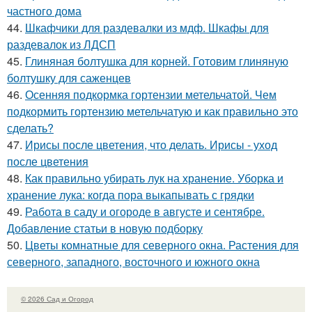
частного дома
44.
Шкафчики для раздевалки из мдф. Шкафы для
раздевалок из ЛДСП
45.
Глиняная болтушка для корней. Готовим глиняную
болтушку для саженцев
46.
Осенняя подкормка гортензии метельчатой. Чем
подкормить гортензию метельчатую и как правильно это
сделать?
47.
Ирисы после цветения, что делать. Ирисы - уход
после цветения
48.
Как правильно убирать лук на хранение. Уборка и
хранение лука: когда пора выкапывать с грядки
49.
Работа в саду и огороде в августе и сентябре.
Добавление статьи в новую подборку
50.
Цветы комнатные для северного окна. Растения для
северного, западного, восточного и южного окна
© 2026 Сад и Огород