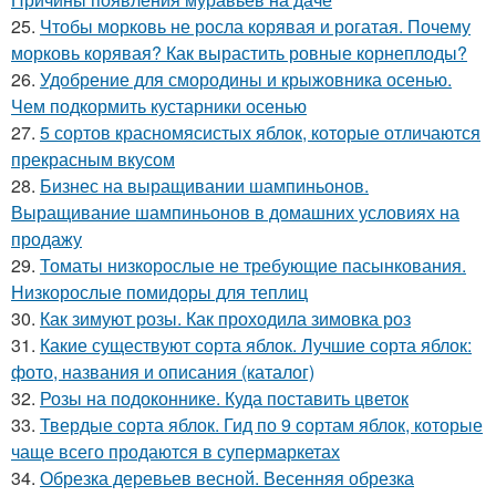
25.
Чтобы морковь не росла корявая и рогатая. Почему
морковь корявая? Как вырастить ровные корнеплоды?
26.
Удобрение для смородины и крыжовника осенью.
Чем подкормить кустарники осенью
27.
5 сортов красномясистых яблок, которые отличаются
прекрасным вкусом
28.
Бизнес на выращивании шампиньонов.
Выращивание шампиньонов в домашних условиях на
продажу
29.
Томаты низкорослые не требующие пасынкования.
Низкорослые помидоры для теплиц
30.
Как зимуют розы. Как проходила зимовка роз
31.
Какие существуют сорта яблок. Лучшие сорта яблок:
фото, названия и описания (каталог)
32.
Розы на подоконнике. Куда поставить цветок
33.
Твердые сорта яблок. Гид по 9 сортам яблок, которые
чаще всего продаются в супермаркетах
34.
Обрезка деревьев весной. Весенняя обрезка