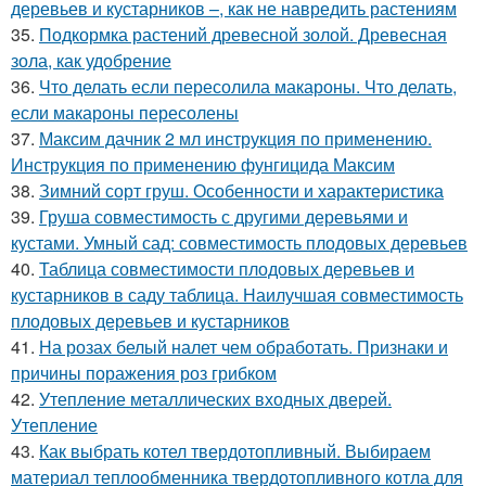
деревьев и кустарников –, как не навредить растениям
35.
Подкормка растений древесной золой. Древесная
зола, как удобрение
36.
Что делать если пересолила макароны. Что делать,
если макароны пересолены
37.
Максим дачник 2 мл инструкция по применению.
Инструкция по применению фунгицида Максим
38.
Зимний сорт груш. Особенности и характеристика
39.
Груша совместимость с другими деревьями и
кустами. Умный сад: совместимость плодовых деревьев
40.
Таблица совместимости плодовых деревьев и
кустарников в саду таблица. Наилучшая совместимость
плодовых деревьев и кустарников
41.
На розах белый налет чем обработать. Признаки и
причины поражения роз грибком
42.
Утепление металлических входных дверей.
Утепление
43.
Как выбрать котел твердотопливный. Выбираем
материал теплообменника твердотопливного котла для