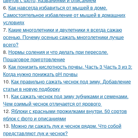
цветов с фото, названиями и описанием
6.
Как навсегда избавиться от мышей в доме.
Самостоятельное избавление от мышей в домашних
условиях
7.
Какие многолетники и двулетники я всегда сажаю
осенью. Почему осенью сажать многолетники лучше
всего?
8.
Нормы соления и что делать при пересоле.
Пошаговое приготовление
9.
Как понизить кислотность почвы. Часть 3 Часть 3 из 3:
Когда нужно понижать рН почвы
10.
Как правильно сажать чеснок под зиму. Добавление
статьи в новую подборку
11.
Как сажать чеснок под зиму зубчиками и семенами.
Чем озимый чеснок отличается от ярового
12.
Яблоки с красными прожилками внутри. 50 сортов
яблок с фото и описаниями
13.
Можно ли сажать лук и чеснок рядом. Что собой
представляют лук и чеснок?