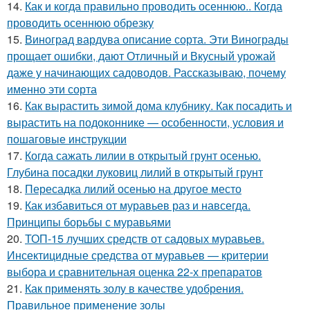
14.
Как и когда правильно проводить осеннюю.. Когда
проводить осеннюю обрезку
15.
Виноград вардува описание сорта. Эти Винограды
прощает ошибки, дают Отличный и Вкусный урожай
даже у начинающих садоводов. Рассказываю, почему
именно эти сорта
16.
Как вырастить зимой дома клубнику. Как посадить и
вырастить на подоконнике — особенности, условия и
пошаговые инструкции
17.
Когда сажать лилии в открытый грунт осенью.
Глубина посадки луковиц лилий в открытый грунт
18.
Пересадка лилий осенью на другое место
19.
Как избавиться от муравьев раз и навсегда.
Принципы борьбы с муравьями
20.
ТОП-15 лучших средств от садовых муравьев.
Инсектицидные средства от муравьев — критерии
выбора и сравнительная оценка 22-х препаратов
21.
Как применять золу в качестве удобрения.
Правильное применение золы