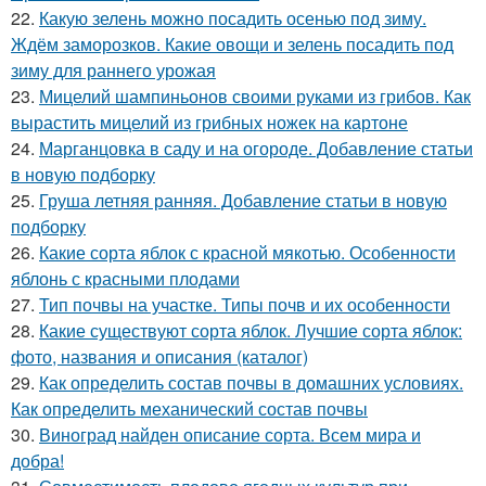
22.
Какую зелень можно посадить осенью под зиму.
Ждём заморозков. Какие овощи и зелень посадить под
зиму для раннего урожая
23.
Мицелий шампиньонов своими руками из грибов. Как
вырастить мицелий из грибных ножек на картоне
24.
Марганцовка в саду и на огороде. Добавление статьи
в новую подборку
25.
Груша летняя ранняя. Добавление статьи в новую
подборку
26.
Какие сорта яблок с красной мякотью. Особенности
яблонь с красными плодами
27.
Тип почвы на участке. Типы почв и их особенности
28.
Какие существуют сорта яблок. Лучшие сорта яблок:
фото, названия и описания (каталог)
29.
Как определить состав почвы в домашних условиях.
Как определить механический состав почвы
30.
Виноград найден описание сорта. Всем мира и
добра!