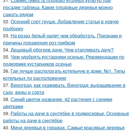
31.
Совместимость плодово ягодных культур при
посадке таблица. Какие плодовые деревья можно
сажать рядом
32.
Осенний сорт груши. Добавление статьи в новую
подборку
33.
На розах белый налет чем обработать. Признаки и
причины поражения роз грибком
34.
Дешевый обогрев дачи. Чем отапливать дачу?
35.
Чем удобрять кустарники осенью. Рекомендации по
подкормке кустарников осенью
36.
Где лучше располагать котельную в доме. №1. Типы
котельных по расположению
37.
Виноград, как ухаживать. Виноград: выращивание в
саду, виды и сорта
38.
Синий цветок название. 42 растения с синими
цветками
39.
Работы на даче в сентябре в подмосковье. Основные
работы на даче в сентябре
40.
Мини деревья в горшках. Самые красивые деревья