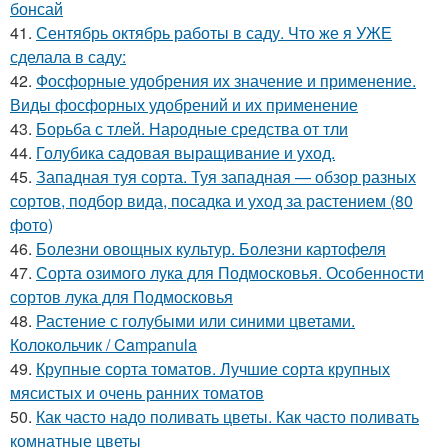
бонсай
41.
Сентябрь октябрь работы в саду. Что же я УЖЕ
сделала в саду:
42.
Фосфорные удобрения их значение и применение.
Виды фосфорных удобрений и их применение
43.
Борьба с тлей. Народные средства от тли
44.
Голубика садовая выращивание и уход.
45.
Западная туя сорта. Туя западная — обзор разных
сортов, подбор вида, посадка и уход за растением (80
фото)
46.
Болезни овощных культур. Болезни картофеля
47.
Сорта озимого лука для Подмосковья. Особенности
сортов лука для Подмосковья
48.
Растение с голубыми или синими цветами.
Колокольчик / Campanula
49.
Крупные сорта томатов. Лучшие сорта крупных
мясистых и очень ранних томатов
50.
Как часто надо поливать цветы. Как часто поливать
комнатные цветы