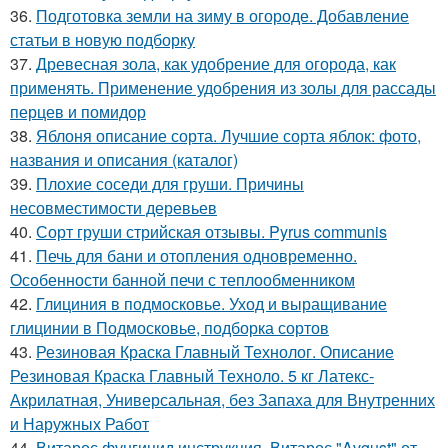
36.
Подготовка земли на зиму в огороде. Добавление
статьи в новую подборку
37.
Древесная зола, как удобрение для огорода, как
применять. Применение удобрения из золы для рассады
перцев и помидор
38.
Яблоня описание сорта. Лучшие сорта яблок: фото,
названия и описания (каталог)
39.
Плохие соседи для груши. Причины
несовместимости деревьев
40.
Сорт груши стрийская отзывы. Pyrus communis
41.
Печь для бани и отопления одновременно.
Особенности банной печи с теплообменником
42.
Глициния в подмосковье. Уход и выращивание
глицинии в Подмосковье, подборка сортов
43.
Резиновая Краска Главный Технолог. Описание
Резиновая Краска Главный Техноло. 5 кг Латекс-
Акрилатная, Универсальная, без Запаха для Внутренних
и Наружных Работ
44.
Витарос фунгицид инструкция. Витарос "Avgust" от