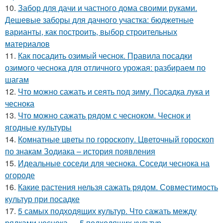
10.
Забор для дачи и частного дома своими руками.
Дешевые заборы для дачного участка: бюджетные
варианты, как построить, выбор строительных
материалов
11.
Как посадить озимый чеснок. Правила посадки
озимого чеснока для отличного урожая: разбираем по
шагам
12.
Что можно сажать и сеять под зиму. Посадка лука и
чеснока
13.
Что можно сажать рядом с чесноком. Чеснок и
ягодные культуры
14.
Комнатные цветы по гороскопу. Цветочный гороскоп
по знакам Зодиака – история появления
15.
Идеальные соседи для чеснока. Соседи чеснока на
огороде
16.
Какие растения нельзя сажать рядом. Совместимость
культур при посадке
17.
5 самых подходящих культур. Что сажать между
рядками чеснока — 5 подходящих культур